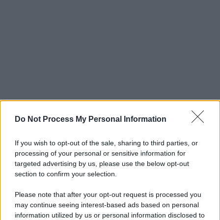
Do Not Process My Personal Information
If you wish to opt-out of the sale, sharing to third parties, or
processing of your personal or sensitive information for
targeted advertising by us, please use the below opt-out
section to confirm your selection.
Please note that after your opt-out request is processed you
may continue seeing interest-based ads based on personal
information utilized by us or personal information disclosed to