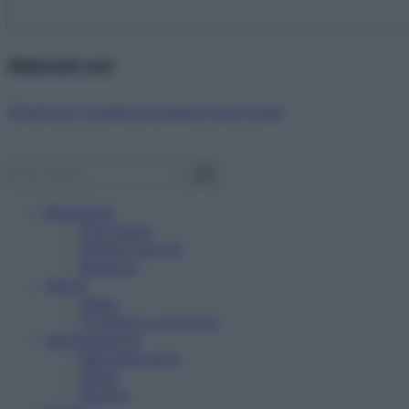
Abbonati ora!
Starbene ti regala benessere ogni mese!
Benessere
Psicologia
Rimedi naturali
Bellezza
Salute
News
Problemi e soluzioni
Alimentazione
Mangiare sano
Diete
Ricette