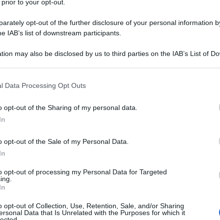
 prior to your opt-out.
rately opt-out of the further disclosure of your personal information by
he IAB’s list of downstream participants.
DROCLOROTIAZIDE
tion may also be disclosed by us to third parties on the IAB’s List of 
Descrizione tipo ricetta:
RR – RIPETIBILE
 that may further disclose it to other third parties.
10V IN 6MESI
 that this website/app uses one or more Google services and may gath
l Data Processing Opt Outs
Forma farmaceutica:
COMPRESSE
including but not limited to your visit or usage behaviour. You may click 
 to Google and its third-party tags to use your data for below specifi
o opt-out of the Sharing of my personal data.
ogle consent section.
Presenza Lattosio:
No
In
e. LISINOPRIL e IDROCLOROTIAZIDE DOC Generici è
o opt-out of the Sale of my Personal Data.
ione sanguigna non è adeguatamente controllata dal
In
to opt-out of processing my Personal Data for Targeted
ing.
In
to Amido di mais pregelatinizzato Croscarmellosa
o opt-out of Collection, Use, Retention, Sale, and/or Sharing
ersonal Data that Is Unrelated with the Purposes for which it
lected.