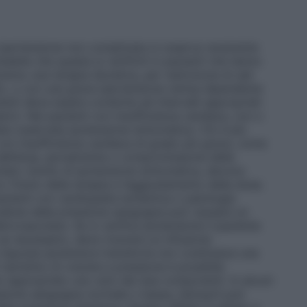
ipertensione non complicata si osserva raramente
abile che questa si verifichi in pazienti che hanno
erso una terapia diuretica, per restrizione di sali
mito, o con una grave ipertensione renina-dipendente
ienti deve essere condotta ad intervalli appropriati
ierici. Nei pazienti con insufficienza cardiaca, con o
ata osservata ipotensione sintomatica. Ciò è più
i con insufficienza cardiaca di grado più grave, come
i dell’ansa, iponatremia o compromissione della
ntato rischio di ipotensione sintomatica, devono
o l’inizio della terapia e l’aggiustamento della dose.
pazienti con cardiopatia ischemica o patologia
caduta della pressione sanguigna può causare un
rovascolare. Se si verifica ipotensione il paziente
se necessario, deve ricevere un infusione
risposta ipotensiva transitoria non costituisce una
 ripristino di volume e pressione è possibile
do appropriato uno solo dei due componenti. In alcuni
ssione sanguigna normale o bassa, lisinopril può