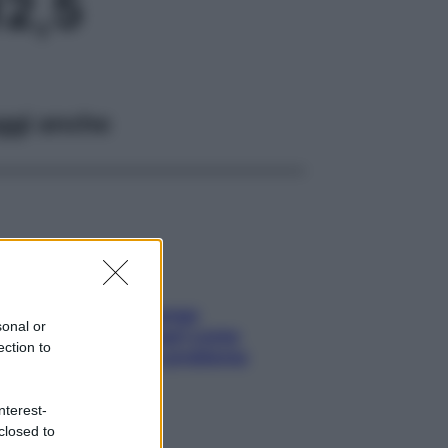
2,5
ggi anche
Capelli spezzati lungo
sonal or
l’attaccatura? Scopri come
ection to
risolvere l’annoso problema
nterest-
closed to