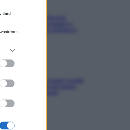
 third
Fame dopo cena? Perché
succede e 6 snack leggeri e
appetitosi che non rovinano il
Downstream
sonno
er and store
to grant or
ed purposes
Non solo Maldive: scopri i coralli
che si nascondono nel nostro
Mediterraneo (e come
proteggerli)