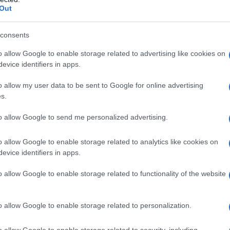
Out
consents
 qualsiasi degli eccipienti elencati al paragrafo 6.1 –
o allow Google to enable storage related to advertising like cookies on
 dell’enzima di conversione dell’angiotensina (ACE) o ad
evice identifiers in apps.
idi – Anamnesi di angioedema correlato a trattamento
ioneurotico ereditario o idiopatico – Secondo e
o allow my user data to be sent to Google for online advertising
grafi 4.4 e 4.6) – Insufficienza renale grave
s.
 Anuria – Grave insufficienza epatica – L’uso
TIAZIDE DOC Generici con medicinali contenenti
to allow Google to send me personalized advertising.
fetti da diabete mellito o compromissione renale
 60 ml/min/1,73 m²) (vedere paragrafi 4.5 e 5.1). –
cubitril/valsartan Lisinopril non deve essere iniziato
o allow Google to enable storage related to analytics like cookies on
all’ultima dose di sacubitril/valsartan (vedere anche
evice identifiers in apps.
o allow Google to enable storage related to functionality of the website
o allow Google to enable storage related to personalization.
è adatta all’inizio della terapia. È raccomandata una
omponenti. Quando clinicamente appropriato, può
o allow Google to enable storage related to security, including