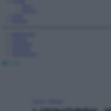
Fitness
Sport
Esercizi
Video
Podcast
Medicina AZ
Farmaci
Calcolatori
Oroscopo
Abbonamenti
Facebook
X
Instagram
Home
»
Farmaci