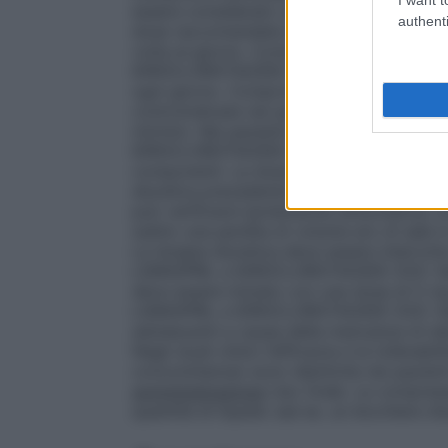
essere considerato un passaggio diretto d
authenti
dose raccomandata di LISINOPRIL e IDR
volta al giorno. Come per tutti gli altri m
IDROCLOROTIAZIDE DOC Generici deve ess
ogni giorno.
Compromissione renale
L’ass
controindicata nei pazienti con compromis
ml/min). Nei pazienti con clearance della
IDROCLOROTIAZIDE DOC Generici può esser
componenti. La dose iniziale di lisinopr
diuretica precedente
Dopo la dose inizia
può verificarsi ipotensione sintomatica; 
subito una perdita di volume e/o di sale 
La terapia diuretica deve essere interrotta
LISINOPRIL e IDROCLOROTIAZIDE DOC Gener
deve essere iniziato con una dose di 5 mg 
LISINOPRIL e IDROCLOROTIAZIDE DOC Gen
adolescenti a causa della mancanza di dati
Negli studi clinici l’efficacia e la tollerabi
concomitanza) sono identiche nei pazienti 
somministrazione
Uso Orale. Le compress
quantità di liquido (ad es. un bicchiere d’