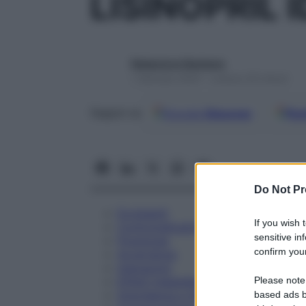
LISINOPRIL 
Redazione Starbene
1 Gennaio 2025 – Lettura 30 minuti
Google
Discover
Fon
Seguici su
Do Not Pr
Eccipienti
If you wish 
Controindicazioni
sensitive in
Posologia
confirm your
Avvertenze
Interazioni
Please note
Effetti Indesiderati
Gravidanza e Allattamento
based ads b