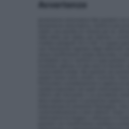
Avvertenze
Ipotensione sintomatica
Nei pazienti con 
ipotensione sintomatica, mentre è più prob
subito una perdita di volume per es. attrav
nella dieta, per dialisi, per diarrea o vo
(vedere paragrafi 4.5 e 4.8). In questi paz
una rilevazione regolare degli elettroliti s
senza insufficienza renale associata, è st
probabile che si verifichi in quei pazient
mostrato dall’uso di alte dosi di diuretic
funzionalità renale. Nei pazienti ad aume
essere tenuti sotto stretto controllo clinic
Particolare considerazione si applica ai 
cerebrovascolare nei quali un’eccessiva 
infarto del miocardio o un accidente cereb
deve essere posto in posizione supina e, 
endovenosa di soluzione fisiologica. Una 
controindicazione a dosi ulteriori. Dopo il
reintrodurre la terapia o utilizzare in mo
pazienti con insufficienza cardiaca e pre