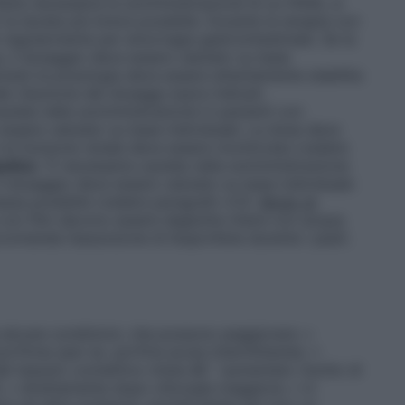
tiene necessaria la somministrazione di un FANS, si
la durata più breve possibile. Durante la terapia con
regolarmente per emorragia gastrointestinale. Se la
 il dosaggio deve essere valutato su base
nziani la posologia deve essere attentamente stabilita
e riduzione dei dosaggi sopra indicati.
autela nella somministrazione in pazienti con
essere valutato su base individuale. La dose deve
 la funzione renale deve essere monitorata (vedere
atica
: È necessaria cautela nella somministrazione
l dosaggio deve essere valutato su base individuale
assa possibile (vedere paragrafo 4.3).
Modo di
con film devono essere deglutite intere con acqua.
accomanda l’assunzione di ibuprofene durante i pasti.
a alcune condizioni, che possono peggiorare: •
rfirina (per es. porfiria acuta intermittente); •
l tessuto connettivo mista âE.“ aumentato rischio di
; • direttamente dopo chirurgia maggiore; • in