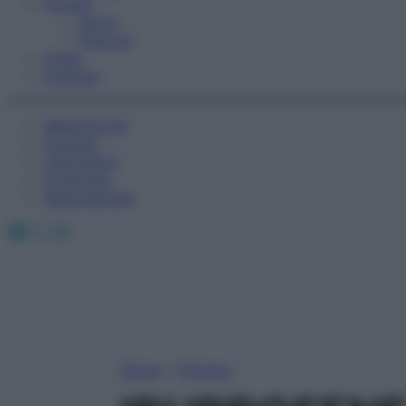
Fitness
Sport
Esercizi
Video
Podcast
Medicina AZ
Farmaci
Calcolatori
Oroscopo
Abbonamenti
Facebook
X
Instagram
Home
»
Farmaci