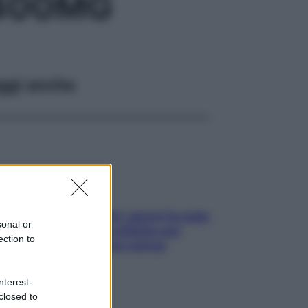
 400MG
ggi anche
Doccia, lavarsi tutti i giorni fa male
sonal or
alla pelle? I miti da sfatare per
ection to
proteggerla davvero senza
stressarla
nterest-
closed to