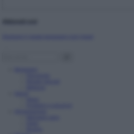
Abbonati ora!
Starbene ti regala benessere ogni mese!
Benessere
Psicologia
Rimedi naturali
Bellezza
Salute
News
Problemi e soluzioni
Alimentazione
Mangiare sano
Diete
Ricette