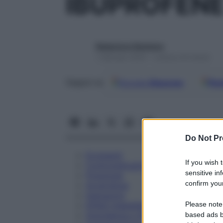
IBUPROFENE
Redazione Starbene
1 Gennaio 2025 – Lettura 24 minuti
Google
Discover
Fon
Seguici su
Do Not Pr
Eccipienti
If you wish 
Controindicazioni
sensitive in
Posologia
confirm your
Avvertenze
Interazioni
Please note
Effetti Indesiderati
Gravidanza e Allattamento
based ads b