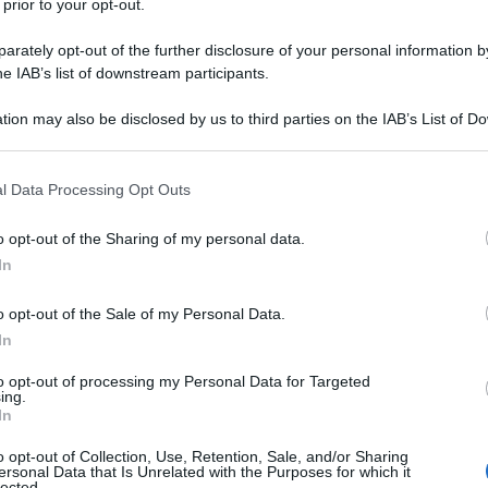
 prior to your opt-out.
rately opt-out of the further disclosure of your personal information by
he IAB’s list of downstream participants.
tion may also be disclosed by us to third parties on the IAB’s List of 
Descrizione tipo ricetta:
RR – RIPETIBILE
 that may further disclose it to other third parties.
10V IN 6MESI
 that this website/app uses one or more Google services and may gath
l Data Processing Opt Outs
Forma farmaceutica:
COMPRESSE
including but not limited to your visit or usage behaviour. You may click 
RIVESTITE
 to Google and its third-party tags to use your data for below specifi
o opt-out of the Sharing of my personal data.
ogle consent section.
In
Presenza Lattosio:
No
o opt-out of the Sale of my Personal Data.
tte le sue localizzazioni (artrosi cervicale, dorsale,
l ginocchio, artrosi diffusa, ecc.), periartrite scapolo–
In
riti; fibrositi, tenosinoviti, miositi, traumatologia
ill. Come analgesico in forme dolorose di diversa
to opt-out of processing my Personal Data for Targeted
ing.
e e sportiva; • nella pratica dentistica, nei dolori
In
tomatologici; • in ostetricia: nel dolore post–
gia: nella prevenzione e nel trattamento della
o opt-out of Collection, Use, Retention, Sale, and/or Sharing
o del dolore post–operatorio; • in oculistica: nel
ersonal Data that Is Unrelated with the Purposes for which it
lected.