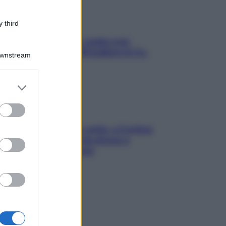
 third
Aria condizionata: usala così,
senza rischiare raffreddore & Co.
Downstream
er and store
to grant or
ed purposes
Mindfulness tra le vette: a Cortina
due giorni lontani da stress e
ansia da smartphone