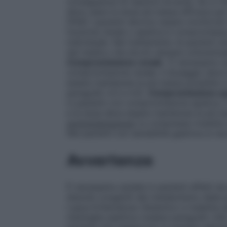
conseguenze di reazioni avverse. Se si ri
deve usare la dose più bassa efficace per 
FANS i pazienti devono essere monitorati 
funzione renale o epatica è compromessa,
individuale. Nel trattamento di pazienti a
dal medico che dovrà valutare un’eventual
Compromissione renale
: È necessaria c
compromissione renale. Il dosaggio deve 
essere mantenuta la più bassa possibile e
paragrafo 4.3 e 4.4).
Compromissione ep
in pazienti con compromissione epatica. I
e la dose deve essere mantenuta la più b
somministrazione
Le compresse rivestite 
Nei pazienti con sensibilità gastrica si r
Avvertenze
È necessaria cautela in pazienti affetti d
disturbi congeniti del metabolismo della po
Lupus Eritematoso Sistemico e malattia de
meningite asettica (vedere paragrafo 4.8)