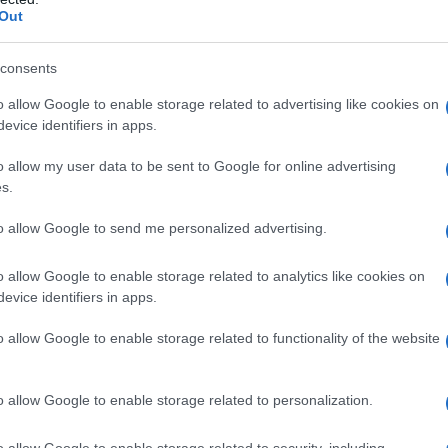
ose di varia eziologia; • in medicina generale: nel
Out
consents
o allow Google to enable storage related to advertising like cookies on
evice identifiers in apps.
mido pregelatinizzato, cellulosa microcristallina,
o.
Rivestimento della compressa
: derivato di
o allow my user data to be sent to Google for online advertising
sa, titanio diossido, propilenglicole, macrogol 8000.
s.
to allow Google to send me personalized advertising.
no qualsiasi degli eccipienti elencati al paragrafo 6.1.
o allow Google to enable storage related to analytics like cookies on
lsalicilico o ad altri analgesici, antipiretici,
evice identifiers in apps.
articolare quando l’ipersensibilità è associata a
nsufficienza epatica grave. • Insufficienza renale
o allow Google to enable storage related to functionality of the website
 30 ml/min). • Insufficienza cardiaca severa (IV classe
tiva. • Storia di emorragia gastrointestinale o
enti attivi o storia di emorragia/ulcera peptica
o allow Google to enable storage related to personalization.
 dimostrata ulcerazione o sanguinamento). • Ibuprofene
i con condizioni cliniche che comportino un aumento
o allow Google to enable storage related to security, including