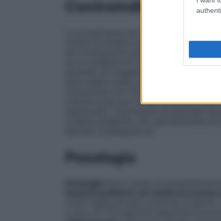
Controindicazioni
authenti
La somatropina non deve essere usata se c
iniziare la terapia con ormone della cres
ed il trattamento anti-tumorale deve esse
se c’è evidenza di crescita tumorale. Hum
solvente nei soggetti con accertata sensi
deve essere usato per favorire la crescita
trattamento con l’ormone della crescita no
critiche acute per complicanze secondarie
addominali, a politrauma accidentale oppu
(vedere paragrafo 4.4). Ipersensibilità al 
elencati al paragrafo 6.1.
Posologia
Posologia
Dosi e tempi di somministrazio
Pazienti pediatrici con deficit di ormone 
0,035 mg/kg di peso corporeo al giorno, 
a circa 0,7-1,0 mg/m²di superficie corpor