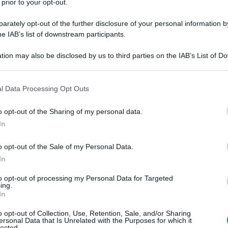
 prior to your opt-out.
rately opt-out of the further disclosure of your personal information by
he IAB’s list of downstream participants.
tion may also be disclosed by us to third parties on the IAB’s List of 
Descrizione tipo ricetta:
RRL – LIMITATIVA
 that may further disclose it to other third parties.
RIPETIBILE
 that this website/app uses one or more Google services and may gath
l Data Processing Opt Outs
Forma farmaceutica:
SOLUZIONE INIETT
including but not limited to your visit or usage behaviour. You may click 
POLV SOLV
 to Google and its third-party tags to use your data for below specifi
o opt-out of the Sharing of my personal data.
ogle consent section.
In
o opt-out of the Sale of my Personal Data.
er il trattamento a lungo termine dei bambini con
ecrezione dell’ormone della crescita endogeno.
In
mento della bassa statura nelle bambine con
si cromosomica. Humatrope è indicato inoltre per il
to opt-out of processing my Personal Data for Targeted
ing.
mbini prepuberi con insufficienza renale cronica.
In
ento di pazienti con deficit staturale associato ad
ermata dall’analisi del DNA. Humatrope è indicato
o opt-out of Collection, Use, Retention, Sale, and/or Sharing
crescita (altezza attuale SDS < -2,5 ed altezza
ersonal Data that Is Unrelated with the Purposes for which it
lected.