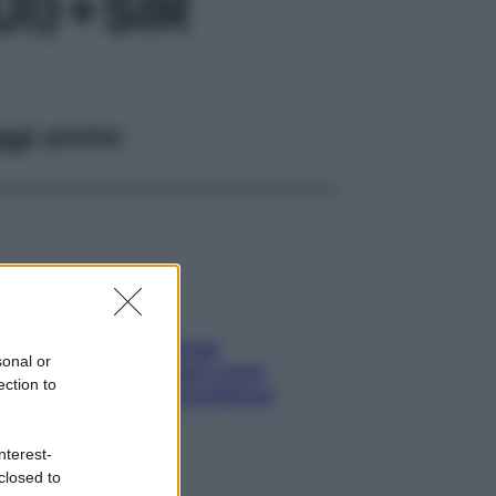
I)+SIR
ggi anche
Capelli spezzati lungo
sonal or
l’attaccatura? Scopri come
ection to
risolvere l’annoso problema
nterest-
closed to