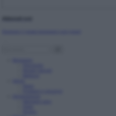
Abbonati ora!
Starbene ti regala benessere ogni mese!
Benessere
Psicologia
Rimedi naturali
Bellezza
Salute
News
Problemi e soluzioni
Alimentazione
Mangiare sano
Diete
Ricette