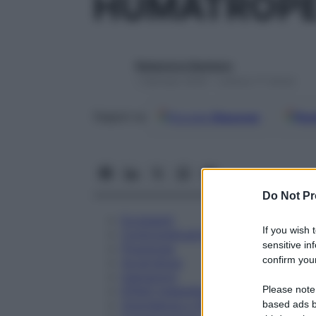
HUMATROPE 
Redazione Starbene
1 Gennaio 2025 – Lettura 17 minuti
Google
Discover
Fon
Seguici su
Do Not Pr
Eccipienti
If you wish 
Controindicazioni
sensitive in
Posologia
confirm your
Avvertenze
Interazioni
Please note
Effetti Indesiderati
Gravidanza e Allattamento
based ads b