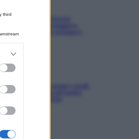
 third
Fame dopo cena? Perché
succede e 6 snack leggeri e
appetitosi che non rovinano il
Downstream
sonno
er and store
to grant or
ed purposes
Non solo Maldive: scopri i coralli
che si nascondono nel nostro
Mediterraneo (e come
proteggerli)