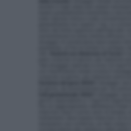
della crescita
Il dosaggio iniziale raccom
anziani e negli obesi può essere necessar
essere gradualmente aumentata a seconda
sulla risposta clinica e sulle concentrazion
generalmente non supera 1 mg. Le concent
sotto del limite superiore dell’intervallo n
somministrare la dose minima efficace; il 
dosaggio di somatropina deve essere dimi
parestesia, al fine di evitare lo sviluppo
4.8).
Pazienti con Sindrome di Turner
Il
peso corporeo al giorno, per iniezione sot
Tale dosaggio equivale a circa 1,4 mg/m²d
con insufficienza renale cronica
Il dosagg
corporeo al giorno, per iniezione sottocu
funzione del gene SHOX
Il dosaggio ra
al giorno, da somministrare per via sott
l’età gestazionale (SGA)
Il dosaggio rac
giorno (equivalente a 1 mg/m²di superfici
fino al raggiungimento dell’altezza finale
interrotto dopo il primo anno di terapia, se
trattamento deve essere interrotto se la 
necessaria una conferma, se l’età ossea è 
corrispondente alla saldatura delle epifisi