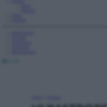
Fitness
Sport
Esercizi
Video
Podcast
Medicina AZ
Farmaci
Calcolatori
Oroscopo
Abbonamenti
Facebook
X
Instagram
Home
»
Farmaci