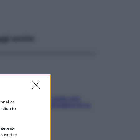
ggi anche
Aria condizionata: usala così,
sonal or
senza rischiare raffreddore & Co.
ection to
nterest-
closed to