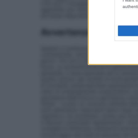
a 65 anni: il dosaggio iniziale e di mant
authenti
aggiustato per ridurre il rischio di ipogli
più bassa disponibile ed aumentata gradu
Avvertenze
Quando si sostituisce il Gliben ad altri i
(carbutamide, clorpropamide, ecc.) è neces
giorno. Ciò non è richiesto se si sostituis
breve. La somministrazione di glibenclam
gliclazide, è stata associata ad un aumen
quanto emerso dai risultati di studi epide
di mortalità cardiovascolare specialmente 
clinici di un’iperglicemia comprendono: au
secchezza della bocca e secchezza cutanea
Gliben – ovvero un controllo ottimale dell
sono altrettanto importanti fattori quali u
regolare e, se necessario, anche una ridu
si devono controllare regolarmente i livelli
consiglia di effettuare valutazioni periodi
monitoraggio dei livelli di glucosio nel sa