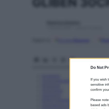
GLIBEN 30C
Redazione Starbene
1 Gennaio 2025 – Lettura 14 minuti
Google
Discover
Fon
Seguici su
Do Not Pr
Eccipienti
If you wish 
Controindicazioni
sensitive in
Posologia
confirm your
Avvertenze
Interazioni
Please note
Effetti Indesiderati
Gravidanza e Allattamento
based ads b