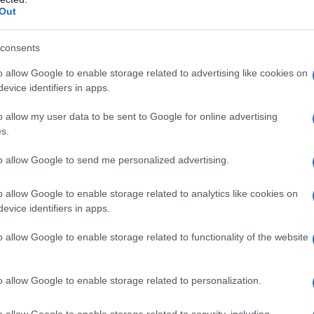
Out
n ipersensibilità al principio attivo o ad uno qualsiasi
 mellito insulino–dipendente, tipo 1 (ad es. diabetici
consents
ttamento della chetoacidosi diabetica • Nel
• In pazienti con gravi disfunzioni renali • In
o allow Google to enable storage related to advertising like cookies on
 Durante la gravidanza (vedere paragrafo 4.6) •
evice identifiers in apps.
.6) • In pazienti con insufficienza surrenalica • In
agrafo 4.5).
o allow my user data to be sent to Google for online advertising
s.
to allow Google to send me personalized advertising.
 5 mg, divisibili a metà. La posologia deve essere
o allow Google to enable storage related to analytics like cookies on
n genere si inizierà con una compressa al giorno. Se
evice identifiers in apps.
posto a trattamento con altri ipoglicemizzanti orali,
. In ogni caso, i successivi aumenti della dose
ovo esame clinico. Quando si sostituisca il Gliben ad
o allow Google to enable storage related to functionality of the website
l’effetto di una compressa (5 mg) corrisponde
. Le compresse devono essere ingerite 30 minuti prima
 due compresse al giorno possono essere assunte in
o allow Google to enable storage related to personalization.
questa è esigua si possono assumere al pranzo. Per
o della sera.
ANZIANI
Pazienti di età pari o superiore
o allow Google to enable storage related to security, including