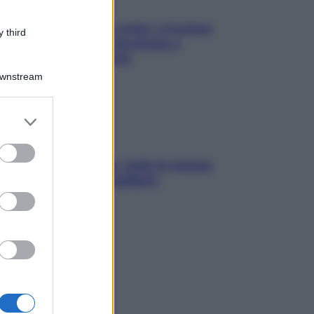
Mindfulness tra le vette: a Cortina
 third
due giorni lontani da stress e
ansia da smartphone
Downstream
er and store
to grant or
ed purposes
SOS pelle irritabile: tutte le mosse
per riportarla in equilibrio