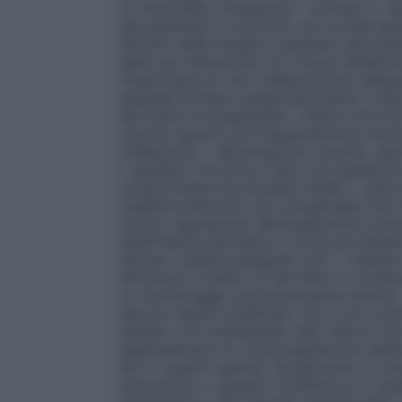
un insuccesso terapeutico – primario o sec
altri parametri in accordo con le linee g
All’inizio della terapia il paziente deve ess
della sua interazione con misure dietetiche
l’importanza di una collaborazione adegu
qualsiasi farmaco ipoglicemizzante, è nec
del rischio di ipoglicemia. I fattori che 
volontà oppure, più frequentemente nei paz
collaborare; • alimentazione carente, assunz
• squilibrio tra sforzo fisico ed ingestione
compromessa funzionalità renale; • grave 
malattie endocrine non compensate che in
contro–regolazione dell’ipoglicemia (come 
insufficienza ipofisaria o corticosurrenal
farmaci (vedere paragrafo 4.5); • terapia 
informare il medico di tali fattori e di ep
un monitoraggio particolarmente attento. S
devono essere modificati. Ciò è vero anche
terapia o di cambiamenti nello stile di vit
rappresentano la controregolazione adre
lievi o assenti quando l’ipoglicemia si sv
autonomico o quando il paziente è in tera