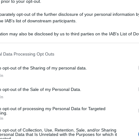
 prior to your opt-out.
rately opt-out of the further disclosure of your personal information by
he IAB’s list of downstream participants.
tion may also be disclosed by us to third parties on the IAB’s List of 
Descrizione tipo ricetta:
RR – RIPETIBILE
 that may further disclose it to other third parties.
10V IN 6MESI
 that this website/app uses one or more Google services and may gath
l Data Processing Opt Outs
Forma farmaceutica:
COMPRESSE
including but not limited to your visit or usage behaviour. You may click 
 to Google and its third-party tags to use your data for below specifi
o opt-out of the Sharing of my personal data.
ogle consent section.
In
o opt-out of the Sale of my Personal Data.
In
to opt-out of processing my Personal Data for Targeted
ing.
 cellulosa microcristallina, magnesio stearato.
In
o opt-out of Collection, Use, Retention, Sale, and/or Sharing
ersonal Data that Is Unrelated with the Purposes for which it
lected.