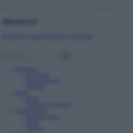
Abbonati ora!
Starbene ti regala benessere ogni mese!
Benessere
Psicologia
Rimedi naturali
Bellezza
Salute
News
Problemi e soluzioni
Alimentazione
Mangiare sano
Diete
Ricette