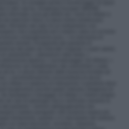
ondario. Si consiglia anche il monitoraggio di taluni
uida in atto (ad es. consensus Europeo NIDDM).
ere informato circa gli effetti ed i rischi di Gliben e
 ed esercizio fisico; si deve inoltre enfatizzare
ata. Pertanto nel caso di un trattamento con
essario che il paziente ed il medico siano al corrente
favoriscono un’ipoglicemia sono: • la mancanza di
ienti anziani, l’incapacità del paziente di
ione dei pasti ad intervalli irregolari o pasti saltati;
 di carboidrati; • alterazioni nella dieta; •
disfunzione epatica; • sovradosaggio (di Gliben); •
fluiscono sul metabolismo dei carboidrati o sulla
ad es. in alcuni disturbi della funzione tiroidea ed
ica); • somministrazione concomitante di alcuni
con Gliben in assenza di indicazione. Il paziente deve
isodi ipoglicemici poiché questi indicano l’esigenza di
e necessario il dosaggio di Gliben o l’intera terapia
 nei casi di patologie che si verificano durante la
a del paziente. I sintomi dell’ipoglicemia che
nergica (vedere paragrafo 4.8) possono essere più
iluppa lentamente, quando vi è neuropatia del sistema
pia con beta–bloccanti, clonidina, reserpina,