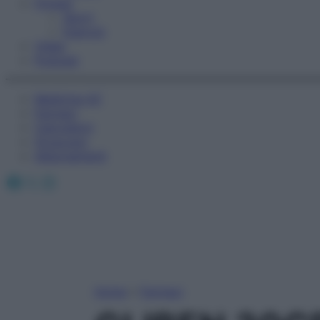
Fitness
Sport
Esercizi
Video
Podcast
Medicina AZ
Farmaci
Calcolatori
Oroscopo
Abbonamenti
Facebook
X
Instagram
Home
»
Farmaci