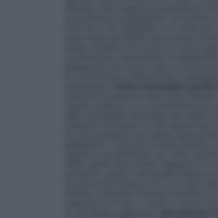
efficace viene raggiunta aumentando la tit
dose efficace di gabapentin nei bambini a
Dosi fino a 50 mg/kg/die sono state ben to
dose totale giornaliera deve essere divisa i
tempo massimo tra le dosi non deve super
concentrazioni plasmatiche di gabapentin a
gabapentin può essere usato in associazione
le concentrazioni plasmatiche di gabapenti
antiepilettici.
Dolore neuropatico perifer
schema di titolazione della dose indicato ne
mg/die suddivisi in tre somministrazioni u
della tollerabilità individuale del singol
mediante incrementi di 300 mg/die ogni 
Per alcuni pazienti può essere appropriata
gabapentin. Il periodo di tempo minimo e
mg/die è una settimana, per 2400 mg/die
3600 mg/die deve essere raggiunto in 3 s
periferico, quale la neuropatia diabetica d
sicurezza del farmaco non sono stati testat
Qualora il paziente dovesse richiedere un
superiore ai 5 mesi, il medico curante dev
di una terapia aggiuntiva.
Istruzioni per t