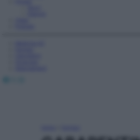
Fitness
Sport
Esercizi
Video
Podcast
Medicina AZ
Farmaci
Calcolatori
Oroscopo
Abbonamenti
Facebook
X
Instagram
Home
»
Farmaci