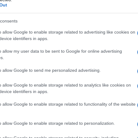
Out
 Amido di mais Talco
Rivestimento della capsula:
 in Gabapentin Teva Pharma 300 mg capsule rigide:
consents
abapentin Teva Pharma 400 mg capsule rigide: Ferro
o allow Google to enable storage related to advertising like cookies on
(E 172)
Inchiostro di stampa:
Shellac Glicole
evice identifiers in apps.
ido di potassio Ferro ossido nero
o allow my user data to be sent to Google for online advertising
s.
to allow Google to send me personalized advertising.
 qualsiasi degli eccipienti elencati al paragrafo 6.1.
o allow Google to enable storage related to analytics like cookies on
evice identifiers in apps.
di titolazione per avviare il trattamento di tutte le
o allow Google to enable storage related to functionality of the website
escenti a partire dai 12 anni di età. Le istruzioni
on età inferiore ai 12 anni sono riportate in un
fo. Per titolazioni maggiori, irrealizzabili con questi
o allow Google to enable storage related to personalization.
ni con altri dosaggi.
o allow Google to enable storage related to security, including