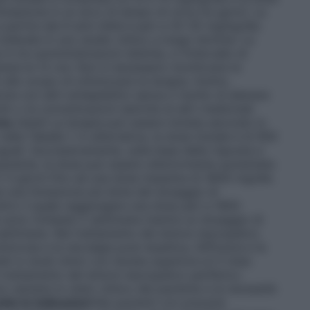
olazione in un arco di tempo di circa tre giorni. La
 partire dai 6 anni d’età è pari a 25-35 mg/kg/die.
llerate in uno studio clinico a lungo termine. La
n tre somministrazioni distinte, e l’intervallo di
are le 12 ore. Non è necessario monitorare le
llo scopo di ottimizzare la terapia. Inoltre,
 con altri antiepilettici senza il rischio di alterare
n o le concentrazioni sieriche di altri medicinali
ico
Adulti
La terapia può essere iniziata secondo lo
lla Tabella 1. In alternativa, la dose iniziale è di 900
guali. Successivamente, sulla base della risposta e
o paziente, la dose può essere ulteriormente aumentata
2-3 giorni fino ad una dose massima di 3600 mg/die.
 una titolazione più lenta del dosaggio di
ntro il quale raggiungere una dose pari a 1800
 sono richieste 2 settimane mentre un dosaggio di
ettimane. Nel trattamento del dolore neuropatico
olorosa e la nevralgia post-erpetica, l’efficacia e la
i in studi clinici con durata superiore ai 5 mesi.
 trattamento del dolore neuropatico periferico
e valutare lo stato clinico del paziente e la necessità
utte le indicazioni
Nei pazienti con precarie