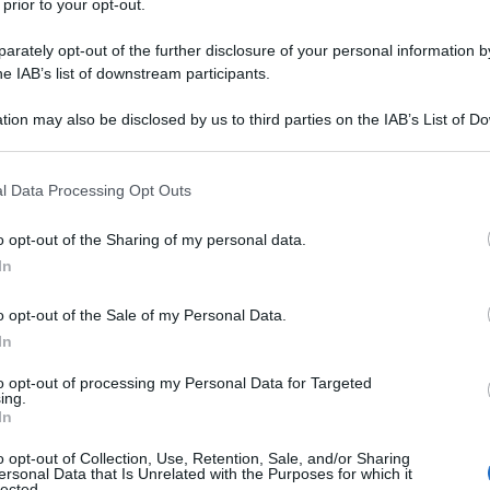
 prior to your opt-out.
rately opt-out of the further disclosure of your personal information by
he IAB’s list of downstream participants.
tion may also be disclosed by us to third parties on the IAB’s List of 
Descrizione tipo ricetta:
RNR – NON
 that may further disclose it to other third parties.
RIPETIBILE (EX S/F)
 that this website/app uses one or more Google services and may gath
l Data Processing Opt Outs
Forma farmaceutica:
CAPSULE RIGIDE
including but not limited to your visit or usage behaviour. You may click 
 to Google and its third-party tags to use your data for below specifi
o opt-out of the Sharing of my personal data.
ogle consent section.
Presenza Lattosio:
Si
In
a integrativa nel trattamento di attacchi epilettici
o opt-out of the Sale of my Personal Data.
alizzazione secondaria negli adulti e nei bambini a
fo 5.1). Gabapentin è indicato come monoterapia per il
In
i in presenza o in assenza di generalizzazione
tire dai 12 anni di età.
Trattamento del dolore
to opt-out of processing my Personal Data for Targeted
ing.
ato nel trattamento del dolore neuropatico
In
olorosa e la nevralgia post-erpetica negli adulti.
o opt-out of Collection, Use, Retention, Sale, and/or Sharing
ersonal Data that Is Unrelated with the Purposes for which it
lected.