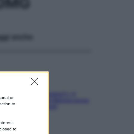
00MG
ggi anche
«Oggi che se magnamo?»: 4
sonal or
ricette facili di Max Mariola senza
ection to
pesare gli ingredienti
nterest-
closed to