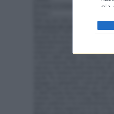
authenti
SCHEMA DI DOSAGGIO – TITOLAZIONE I
Giorno 1
Giorno 2
300 mg una volta al giorno
300 mg due v
Interruzione del trattamento con gabapen
sia necessario interrompere il trattamen
graduale del farmaco, da effettuarsi nell
indipendentemente dall’indicazione terap
trattamento a lungo termine. Il dosaggio
tolleranza e l’efficacia individuali.
Adulti e
da 900 a 3600 mg/die. La terapia può iniz
o somministrando 300 mg tre volte al gior
risposta e alla tollerabilità individuale d
aumentata mediante incrementi di 300 mg
mg/die. Per alcuni pazienti può essere app
dosaggio di gabapentin. Il periodo di tem
1800 mg/die è una settimana, per 2400 m
di 3600 mg/die deve essere raggiunto in 
tollerate in studi clinici a lungo termine 
essere suddivisa in tre somministrazioni d
l’altra non deve superare le 12 ore, al fin
Bambini a partire dai 6 anni di età:
La dose