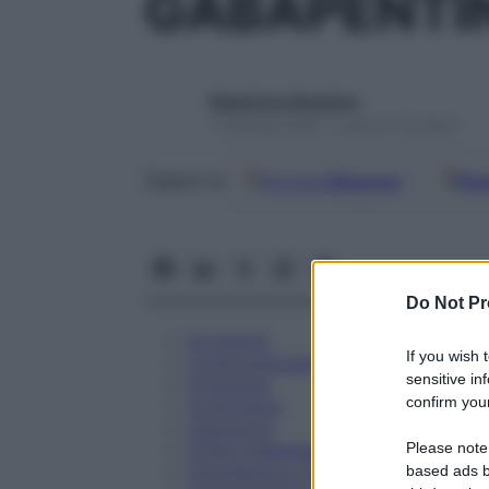
GABAPENTI
Redazione Starbene
1 Gennaio 2025 – Lettura 19 minuti
Google
Discover
Fon
Seguici su
Do Not Pr
Eccipienti
If you wish 
Controindicazioni
sensitive in
Posologia
confirm your
Avvertenze
Interazioni
Please note
Effetti Indesiderati
Gravidanza e Allattamento
based ads b