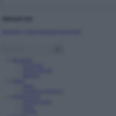
Abbonati ora!
Starbene ti regala benessere ogni mese!
Benessere
Psicologia
Rimedi naturali
Bellezza
Salute
News
Problemi e soluzioni
Alimentazione
Mangiare sano
Diete
Ricette