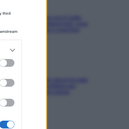
 third
Perché la pressione con il caldo
scende e sale all’improvviso: cosa
succede alle donne e cosa fare
Downstream
subito
er and store
to grant or
ed purposes
Doccia, lavarsi tutti i giorni fa male
alla pelle? I miti da sfatare per
proteggerla davvero senza
stressarla