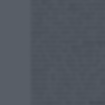
dose efficace viene raggiunta aumentando l
La dose efficace di gabapentin nei bambin
mg/kg/die. Dosi fino a 50 mg/kg/die sono s
a lungo termine. La dose giornaliera tota
singole e il massimo intervallo tra le dos
monitorare le concentrazioni plasmatiche d
gabapentin può essere utilizzato in combi
rischio di alterare le concentrazioni plas
altri medicinali antiepilettici.
Dolore neuro
avviata attraverso un aggiustamento del d
la dose iniziale è 900 mg/die suddivisa in
base alla risposta e alla tollerabilità del
aumentata di 300 mg/die alla volta ogni 
alcuni pazienti può essere appropriato u
gabapentin. Il tempo minimo entro il qual
settimana, per la dose da 2400 mg/die è 
settimane. Nel trattamento del dolore neu
dolorosa e la nevralgia post-erpetica, l’e
nell’ambito di studi clinici per periodi di
richiede un trattamento superiore ai 5 mes
curante deve valutare le condizioni clinic
un prolungamento della terapia.
Istruzion