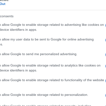
Out
ti: Lattosio monoidrato Amido di mais Talco
) contiene: Giallo chinoleina (E104) Carmine indigo
consents
erro giallo (E172) Gelatina L’involucro della capsula
o allow Google to enable storage related to advertising like cookies on
o giallo (E172) Carmine indigo (E132) Titanio diossido
evice identifiers in apps.
da 400 mg (n. 0) contiene: Ossido di ferro giallo
sido (E171) Gelatina
o allow my user data to be sent to Google for online advertising
s.
to allow Google to send me personalized advertising.
 qualsiasi degli eccipienti elencati al paragrafo 6.1.
o allow Google to enable storage related to analytics like cookies on
evice identifiers in apps.
o allow Google to enable storage related to functionality of the website
 lo schema di dosaggio per avviare il trattamento di
chema posologico sia negli adulti sia negli adolescenti
truzioni sulla posologia da impiegare nei bambini di
o allow Google to enable storage related to personalization.
un sottocapitolo successivo di questa sezione.
o allow Google to enable storage related to security, including