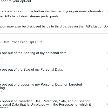
 prior to your opt-out.
rately opt-out of the further disclosure of your personal information by
he IAB’s list of downstream participants.
tion may also be disclosed by us to third parties on the IAB’s List of 
Descrizione tipo ricetta:
RNR – NON
 that may further disclose it to other third parties.
RIPETIBILE (EX S/F)
 that this website/app uses one or more Google services and may gath
l Data Processing Opt Outs
Forma farmaceutica:
CAPSULE RIGIDE
including but not limited to your visit or usage behaviour. You may click 
 to Google and its third-party tags to use your data for below specifi
o opt-out of the Sharing of my personal data.
ogle consent section.
In
ia aggiuntiva nel trattamento di attacchi epilettici
o opt-out of the Sale of my Personal Data.
alizzazione secondaria negli adulti e nei bambini dai
apentin è indicato in monoterapia nel trattamento
In
n assenza di generalizzazione secondaria negli adulti e
.
Trattamento del dolore neuropatico periferico
to opt-out of processing my Personal Data for Targeted
ing.
ttamento del dolore neuropatico periferico, quale la
In
gia post-erpetica.
o opt-out of Collection, Use, Retention, Sale, and/or Sharing
ersonal Data that Is Unrelated with the Purposes for which it
lected.