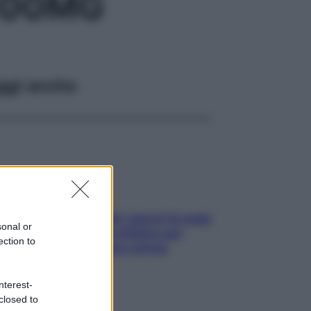
100MG
ggi anche
Doccia, lavarsi tutti i giorni fa male
sonal or
alla pelle? I miti da sfatare per
ection to
proteggerla davvero senza
stressarla
nterest-
closed to