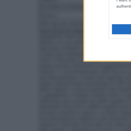
authenti
SCHEMA DI DOSAGGIO- TITOLAZIONE IN
Giorno 1
Giorno 2
300 mg una volta/die
300 mg 2 volte/di
Interruzione di gabapentin
In accordo all’a
gabapentin deve essere interrotto si ra
nell’arco di una settimana indipendentemen
l’epilessia richiede trattamenti a lungo te
in base alla tollerabilità e alla efficacia p
clinici, l’intervallo posologico efficace è
essere avviato attraverso un aggiustamen
Tabella 1 o somministrando 300 mg tre vol
Successivamente, in base alla risposta ed 
essere ulteriormente aumentata di 300 mg/
3600 mg/die. In alcuni pazienti può esser
di gabapentin. Il tempo minimo entro il q
settimana, per la dose da 2400 mg/die è 
settimane. Dosi fino a 4800 mg/die sono st
termine condotti in aperto. La dose massi
somministrazioni singole e, per prevenire 
massimo intervallo tra le dosi non deve s
detà uguale o superiore ai 6 anni):
La dose