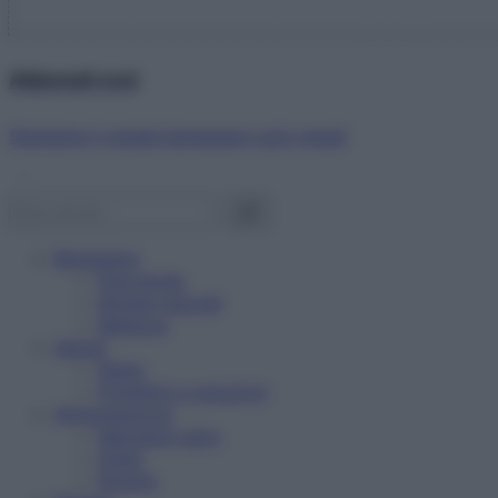
Abbonati ora!
Starbene ti regala benessere ogni mese!
Benessere
Psicologia
Rimedi naturali
Bellezza
Salute
News
Problemi e soluzioni
Alimentazione
Mangiare sano
Diete
Ricette