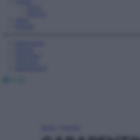
Fitness
Sport
Esercizi
Video
Podcast
Medicina AZ
Farmaci
Calcolatori
Oroscopo
Abbonamenti
Facebook
X
Instagram
Home
»
Farmaci