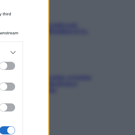
 third
Aria condizionata: usala così,
senza rischiare raffreddore & Co.
Downstream
er and store
to grant or
ed purposes
Mindfulness tra le vette: a Cortina
due giorni lontani da stress e
ansia da smartphone