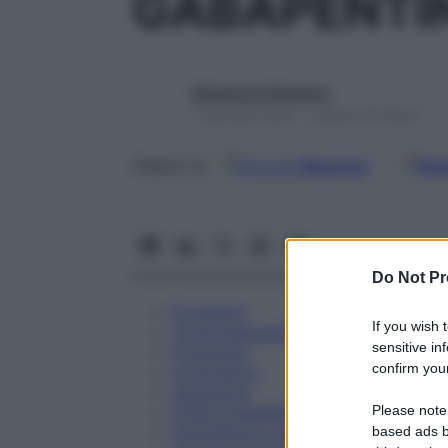
GABAPENTIN
Redazione Starbene
1 Gennaio 2025 – Lettura 19 minuti
Google
Discover
Fon
Seguici su
Do Not Pr
Eccipienti
If you wish 
Controindicazioni
sensitive in
Posologia
confirm your
Avvertenze
Interazioni
Please note
Effetti Indesiderati
Gravidanza e Allattamento
based ads b