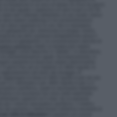
a titolazione in un arco di tempo di circa tre giorni.
i di età uguale o superiore a 6 anni è pari a 25-35
tate ben tollerate nell’ambito di uno studio clinico
le deve essere suddivisa in tre somministrazioni
i non deve superare le 12 ore. Non è necessario
i gabapentin per ottimizzare la terapia. Inoltre,
nazione ad altre sostanze antiepilettiche senza il
matiche di gabapentin o le concentrazioni sieriche di
patico periferico
Adulti
La terapia può essere
osaggio come descritto in Tabella 1. In alternativa,
 tre somministrazioni uguali. Successivamente, in
 singolo paziente la dose può essere ulteriormente
2-3 giorni fino ad un massimo di 3600 mg/die. In
n aggiustamento più lento del dosaggio di
e raggiungere la dose di 1800 mg/die è pari ad una
pari a 2 settimane e per 3600 mg/die è pari a 3
ropatico periferico, quale la neuropatia diabetica
fficacia e la sicurezza non sono state esaminate
 trattamento superiori ai 5 mesi. Se un paziente
i per il dolore neuropatico periferico, il medico
he del paziente e determinare l’effettiva necessità di
i per tutte le indicazioni
In pazienti con scarse