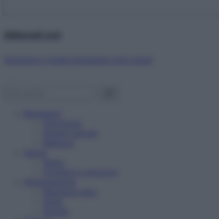
Abbonati ora!
Starbene ti regala benessere ogni mese!
Benessere
Psicologia
Rimedi naturali
Bellezza
Salute
News
Problemi e soluzioni
Alimentazione
Mangiare sano
Diete
Ricette