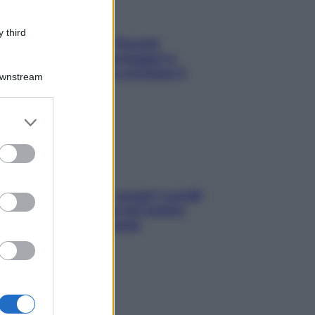
 third
Fame dopo cena? Perché
succede e 6 snack leggeri e
appetitosi che non rovinano il
Downstream
sonno
er and store
to grant or
ed purposes
Non solo Maldive: scopri i coralli
che si nascondono nel nostro
Mediterraneo (e come
proteggerli)