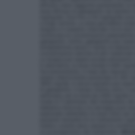
efficace viene raggiunta aumentando la tit
dose efficace di gabapentin nei bambini d
mg/kg/die. Dosi fino a 50 mg/kg/die sono s
a lungo termine. La dose giornaliera tota
singole e il massimo intervallo tra le dos
monitorare le concentrazioni plasmatiche 
gabapentin. Inoltre, gabapentin può esser
antiepilettiche senza il rischio di alterar
concentrazioni sieriche di altri medicinali 
La terapia può essere avviata attraverso u
In alternativa, la dose iniziale è 900 mg/d
Successivamente, in base alla risposta e a
essere ulteriormente aumentata di 300 mg/
3600 mg/die. In alcuni pazienti può esser
di gabapentin. Il tempo minimo entro il q
settimana, per la dose da 2400 mg/die è 
totale di 3 settimane. Nel trattamento del
diabetica dolorosa e la nevralgia post-erp
esaminate nell’ambito di studi clinici per 
paziente necessita di un trattamento super
medico curante deve valutare le condizion
un prolungamento del trattamento.
Istruz