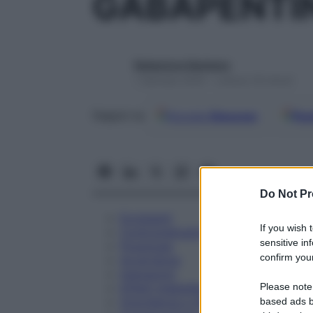
GABAPENTI
Redazione Starbene
1 Gennaio 2025 – Lettura 18 minuti
Google
Discover
Fon
Seguici su
Do Not Pr
Eccipienti
If you wish 
Controindicazioni
sensitive in
Posologia
confirm your
Avvertenze
Interazioni
Please note
Effetti Indesiderati
Gravidanza e Allattamento
based ads b