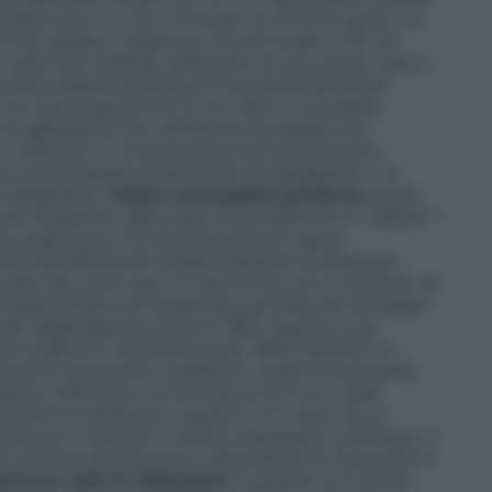
olazione in un arco di tempo di circa tre giorni. La
i età uguale o superiore a 6 anni è pari a 25-35
tate ben tollerate nell’ambito di uno studio clinico
le deve essere suddivisa in tre somministrazioni
i non deve superare le 12 ore. Non è necessario
di gabapentin per ottimizzare la terapia con
e utilizzato in combinazione ad altre sostanze
e le concentrazioni plasmatiche di gabapentin o le
antiepilettici.
Dolore neuropatico periferico
Adulti
na titolazione della dose come descritto in Tabella 1.
ie suddivisa in tre somministrazioni uguali.
lla tollerabilità del singolo paziente la dose può
die alla volta ogni 2-3 giorni fino ad un massimo di
e appropriata una titolazione più lenta del dosaggio
uale raggiungere la dose di 1800 mg/die è una
un totale di 2 settimane e per 3600 mg/die è un
 dolore neuropatico periferico, quale la neuropatia
etica, l’efficacia e la sicurezza non sono state
periodi di trattamento superiori ai 5 mesi. Se un
iore ai 5 mesi per il dolore neuropatico periferico, il
i cliniche del paziente e determinare la necessità di
ioni per tutte le indicazioni
In pazienti con scarse