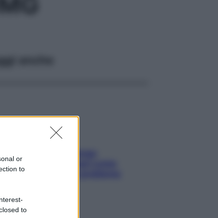
0MG
ggi anche
Capelli spezzati lungo
sonal or
l’attaccatura? Scopri come
ection to
risolvere l’annoso problema
nterest-
closed to