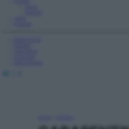
Fitness
Sport
Esercizi
Video
Podcast
Medicina AZ
Farmaci
Calcolatori
Oroscopo
Abbonamenti
Facebook
X
Instagram
Home
»
Farmaci