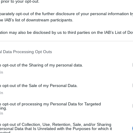
 prior to your opt-out.
rately opt-out of the further disclosure of your personal information by
he IAB’s list of downstream participants.
tion may also be disclosed by us to third parties on the IAB’s List of 
Descrizione tipo ricetta:
RNR – NON
 that may further disclose it to other third parties.
RIPETIBILE (EX S/F)
 that this website/app uses one or more Google services and may gath
l Data Processing Opt Outs
Forma farmaceutica:
CAPSULE RIGIDE
including but not limited to your visit or usage behaviour. You may click 
 to Google and its third-party tags to use your data for below specifi
o opt-out of the Sharing of my personal data.
ogle consent section.
Presenza Lattosio:
Si
In
ia aggiuntiva nel trattamento di attacchi epilettici
o opt-out of the Sale of my Personal Data.
alizzazione secondaria negli adulti e nei bambini dai
apentin è indicato in monoterapia nel trattamento
In
n assenza di generalizzazione secondaria negli adulti e
.
Trattamento del dolore neuropatico periferico
to opt-out of processing my Personal Data for Targeted
ing.
ttamento del dolore neuropatico periferico, quale la
In
gia post-erpetica.
o opt-out of Collection, Use, Retention, Sale, and/or Sharing
ersonal Data that Is Unrelated with the Purposes for which it
lected.