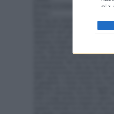
authenti
SCHEMA DI DOSAGGIO – TITOLAZIONE I
Giorno 1
Giorno 2
300 mg una volta/die
300 mg 2 volte/di
Interruzione di gabapentin
In accordo all’a
gabapentin deve essere interrotto si ra
nell’arco di una settimana indipendentemen
l’epilessia richiede trattamenti a lungo te
in base alla tollerabilità e alla efficacia p
clinici, l’intervallo posologico efficace 
avviato attraverso una titolazione del dos
somministrando 300 mg tre volte al giorno
Successivamente, in base alla risposta ed 
essere ulteriormente aumentata di 300 mg/
3600 mg/die. In alcuni pazienti può esser
di gabapentin. Il tempo minimo entro il q
settimana, per la dose da 2400 mg/die è 
totale di 3 settimane. Dosi fino a 4800 mg
clinici a lungo termine condotti in apert
in tre somministrazioni singole e per preve
massimo intervallo tra le dosi non deve s
età uguale o superiore ai 6 anni)
La dose i