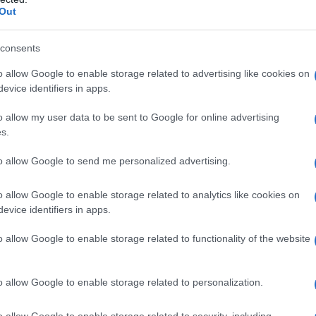
Out
rigide: lattosio monoidrato, amido di mais, talco,
ENTIN DOC Generici 300 mg capsule rigide: lattosio
consents
 titanio diossido (E 171), ossido di ferro giallo (E
o allow Google to enable storage related to advertising like cookies on
i 400 mg capsule rigide: lattosio monoidrato,
evice identifiers in apps.
ssido (E 171), ossido di ferro rosso e ossido di ferro
o allow my user data to be sent to Google for online advertising
s.
to allow Google to send me personalized advertising.
 qualsiasi degli eccipienti elencati al paragrafo 6.1.
o allow Google to enable storage related to analytics like cookies on
evice identifiers in apps.
o allow Google to enable storage related to functionality of the website
lo schema di titolazione per avviare il trattamento di
chema posologico sia negli adulti sia negli adolescenti
truzioni sulla posologia da impiegare nei bambini di
o allow Google to enable storage related to personalization.
un sottocapitolo successivo di questa sezione.
o allow Google to enable storage related to security, including