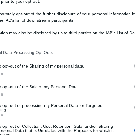
 prior to your opt-out.
rately opt-out of the further disclosure of your personal information by
he IAB’s list of downstream participants.
tion may also be disclosed by us to third parties on the IAB’s List of 
Descrizione tipo ricetta:
RNR – NON
 that may further disclose it to other third parties.
RIPETIBILE (EX S/F)
 that this website/app uses one or more Google services and may gath
l Data Processing Opt Outs
Forma farmaceutica:
CAPSULE RIGIDE
including but not limited to your visit or usage behaviour. You may click 
 to Google and its third-party tags to use your data for below specifi
o opt-out of the Sharing of my personal data.
ogle consent section.
Presenza Lattosio:
No
In
ia aggiuntiva nel trattamento di attacchi epilettici
o opt-out of the Sale of my Personal Data.
azione secondaria negli adulti e nei bambini dai 6
entin è indicato in monoterapia nel trattamento delle
In
nza di generalizzazione secondaria negli adulti e negli
amento del dolore neuropatico periferico
Gabapentin
to opt-out of processing my Personal Data for Targeted
ing.
l dolore neuropatico periferico, quale la neuropatia
In
etica.
o opt-out of Collection, Use, Retention, Sale, and/or Sharing
ersonal Data that Is Unrelated with the Purposes for which it
lected.