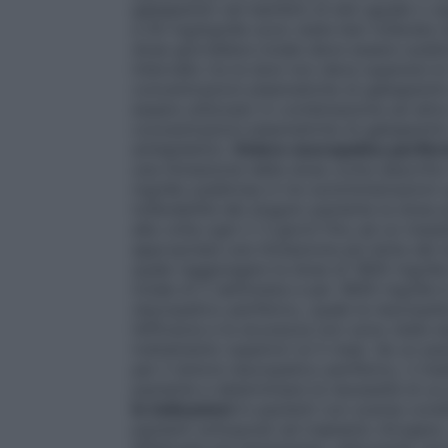
gabapentin nei bambini di età uguale o su
a 50 mg/kg/die sono state ben tollerate ne
dose giornaliera totale deve essere suddi
intervallo tra le dosi non deve superare l
concentrazioni plasmatiche di gabapentin 
essere utilizzato in combinazione ad altre 
concentrazioni plasmatiche di gabapentin o
antiepilettici.
Dolore neuropatico perifer
una titolazione della dose come descritto i
mg/die suddivisa in tre somministrazioni u
tollerabilità del singolo paziente la dos
alla volta ogni 2-3 giorni fino ad un mas
appropriata una titolazione più lenta del
quale raggiungere la dose di 1800 mg/die
totale di 2 settimane e per 3600 mg/die è
neuropatico periferico, quale la neuropati
l’efficacia e la sicurezza non sono state es
trattamento superiori ai 5 mesi. Se un pa
per il dolore neuropatico periferico, il me
paziente e determinare la necessità di u
le indicazioni
In pazienti con scarse condi
pazienti sottoposti ad trapianto d’organo,