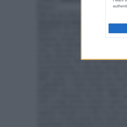
authenti
Giorno 1
Giorno 2
300 mg una volta al giorno
300 mg due v
Interruzione di gabapentin
In conformità al
gabapentin deve essere interrotto si ra
nell’arco di una settimana indipendenteme
l’epilessia richiede trattamenti a lungo te
in base alla tollerabilità e alla efficacia p
clinici, l’intervallo posologico efficace 
avviato attraverso una titolazione del dos
somministrando 300 mg tre volte al giorno
Successivamente, in base alla risposta ed 
essere ulteriormente aumentata di 300 mg/
3600 mg/die. In alcuni pazienti può esser
di gabapentin. Il tempo minimo entro il q
settimana, per la dose da 2400 mg/die è 
totale di 3 settimane. Dosi fino a 4800 mg
clinici a lungo termine condotti in apert
in tre somministrazioni singole e per preve
massimo intervallo tra le dosi non deve s
ai 6 anni
: La dose iniziale deve variare t
aumentando la titolazione in un arco di te