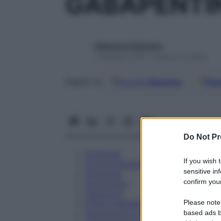
GABAPENTI
Redazione Starbene
1 Gennaio 2025 – Lettura 19 minuti
Google
Discover
Fon
Seguici su
Do Not Pr
Eccipienti
If you wish 
Controindicazioni
sensitive in
Posologia
confirm your
Avvertenze
Interazioni
Please note
Effetti Indesiderati
Gravidanza e Allattamento
based ads b