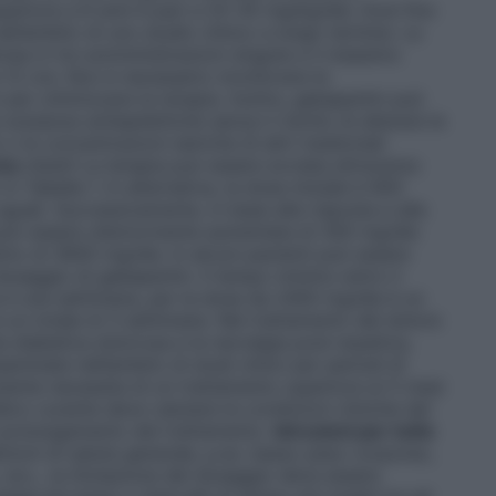
periore a 6 anni è pari a 25-35 mg/kg/die. Dosi fino
ll’ambito di uno studio clinico a lungo termine. La
visa in tre somministrazioni singole e il massimo
e 12 ore. Non è necessario monitorare le
per ottimizzare la terapia. Inoltre, gabapentin può
sostanze antiepilettiche senza il rischio di alterare le
 le concentrazioni sieriche di altri medicinali
ico
Adulti
La terapia può essere avviata attraverso
n Tabella 1. In alternativa, la dose iniziale è 900
guali. Successivamente, in base alla risposta e alla
e può essere ulteriormente aumentata di 300 mg/die
simo di 3600 mg/die. In alcuni pazienti può essere
 dosaggio di gabapentin. Il tempo minimo entro il
 è una settimana, per la dose da 2400 mg/die è un
 un totale di 3 settimane. Nel trattamento del dolore
a diabetica dolorosa e la nevralgia post-erpetica,
aminate nell’ambito di studi clinici per periodi di
ziente necessita di un trattamento superiore ai 5 mesi
dico curante deve valutare le condizioni cliniche del
n prolungamento del trattamento.
Istruzioni per tutte
zioni di salute generale, p.es. basso peso corporeo,
 ecc., la titolazione del dosaggio deve essere