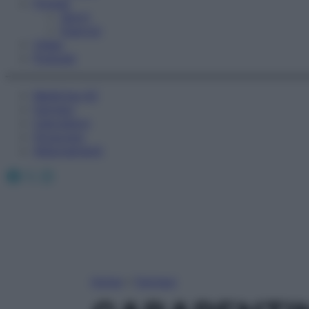
Fitness
Sport
Esercizi
Video
Podcast
Medicina AZ
Farmaci
Calcolatori
Oroscopo
Abbonamenti
Facebook
X
Instagram
Home
»
Farmaci