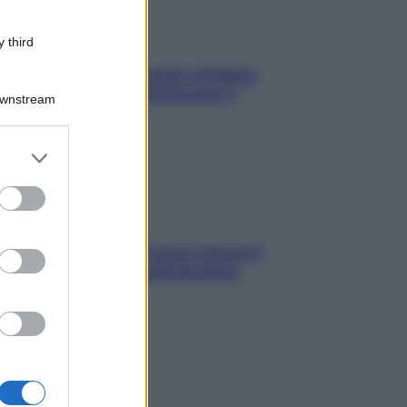
 third
In menopausa il rischio d’infarto
aumenta: è ora di rinforzare il
Downstream
cuore
er and store
to grant or
ed purposes
Contare le calorie serve ancora?
La risposta della nutrizionista