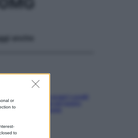
00MG
ggi anche
Non solo Maldive: scopri i coralli
sonal or
che si nascondono nel nostro
ection to
Mediterraneo (e come
proteggerli)
nterest-
closed to