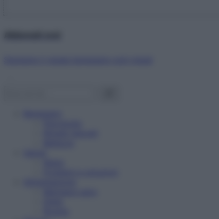
Abbonati ora!
Starbene ti regala benessere ogni mese!
Benessere
Psicologia
Rimedi naturali
Bellezza
Salute
News
Problemi e soluzioni
Alimentazione
Mangiare sano
Diete
Ricette