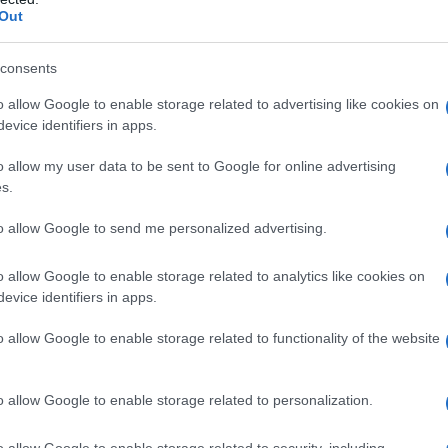
Out
alco.
Involucro della capsula
100 mg
: Titanio
tina.
300 mg:
Ossido di ferro giallo (E172), Titanio
consents
tina.
400 mg
: Ossido di ferro rosso (E172), Ossido di
o allow Google to enable storage related to advertising like cookies on
, Sodio lauril solfato, Gelatina.
Inchiostro da stampa
evice identifiers in apps.
ro nero, Idrossido di potassio.
o allow my user data to be sent to Google for online advertising
s.
to allow Google to send me personalized advertising.
 qualsiasi degli eccipienti elencati al paragrafo 6.1
o allow Google to enable storage related to analytics like cookies on
evice identifiers in apps.
lo schema di titolazione per avviare il trattamento di
o allow Google to enable storage related to functionality of the website
chema posologico sia negli adulti che negli
 anni. Le istruzioni sulla posologia da impiegare nei
portate in un sottocapitolo successivo di questa
o allow Google to enable storage related to personalization.
e iniziale
o allow Google to enable storage related to security, including