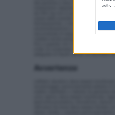
del paziente e deve essere valutata perio
authenti
trattamento dipende dalla natura e dalla g
da 500 mg non è raccomandata nei bambini 
causa della scarsità di dati disponibili sul
farmaceutiche, o dosaggi, potrebbero es
somministrazione a questa popolazione di
raccomanda di eseguire una cauta titolazi
(vedere anche paragrafi 4.3 e 4.4).
Anzian
fino a quando non si ottiene la risposta r
orale: la compressa va ingerita intera, se
adeguata di liquidi (ad es. un bicchiere d’
Avvertenze
L’effetto diuretico deve essere monitora
monitoraggio particolarmente attento è ri
mellito manifesto o latente (la glicemia d
urico sierico deve essere monitorato regol
ipertrofia prostatica, idronefrosi, stenosi
nefrosica (la dose deve essere titolata co
danno renale; • pazienti particolarmente a