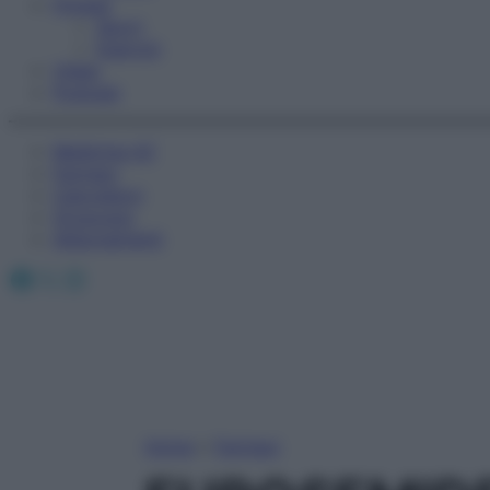
Fitness
Sport
Esercizi
Video
Podcast
Medicina AZ
Farmaci
Calcolatori
Oroscopo
Abbonamenti
Facebook
X
Instagram
Home
»
Farmaci