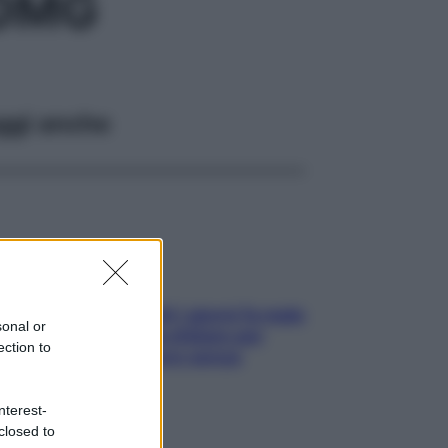
00MG
ggi anche
Doccia, lavarsi tutti i giorni fa male
sonal or
alla pelle? I miti da sfatare per
ection to
proteggerla davvero senza
stressarla
nterest-
closed to