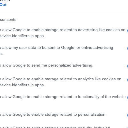
 colloidale anidra Talco Magnesio stearato Ferro
Out
consents
o allow Google to enable storage related to advertising like cookies on
evice identifiers in apps.
o qualsiasi degli eccipienti elencati al paragrafo 6.1. •
enale ridotta con VFG > 20 ml/min., a causa del
o allow my user data to be sent to Google for online advertising
iti in tali casi. • Insufficienza renale con anuria. •
s.
. • Iponatremia. • Ipovolemia o disidratazione. •
 cardiaci.
to allow Google to send me personalized advertising.
o allow Google to enable storage related to analytics like cookies on
evice identifiers in apps.
e deve essere regolata individualmente,
 trattamento. Va sempre usata la dose minima
o allow Google to enable storage related to functionality of the website
0 mg di furosemide (mezza compressa). La dose deve
 con insufficienza renale cronica al fine di risolvere
na diuresi soddisfacente, la dose può essere
o allow Google to enable storage related to personalization.
tervalli di 4–6 ore, fino ad una dose massima di 2
ati lo stato di idratazione e gli elettroliti sierici
o allow Google to enable storage related to security, including