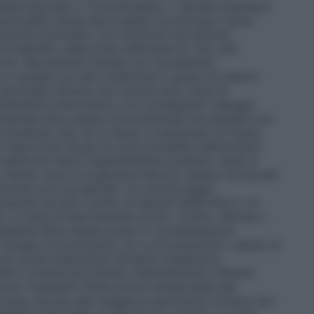
erebrovascolari o coronaropatia; • neonati prematuri
 funzionalità renale deve essere monitorata e deve
 bambini prematuri con sindrome da distress
 furosemide, nelle prime settimane di vita, può
vio. Nei pazienti trattati con furosemide,
 in terapia con altri medicinali in grado di indurre
e patologie cliniche che comportano rischi di
ipotensione sintomatica con conseguenti capogiri,
rosemide deve essere somministrata nei pazienti con
prostatica) solo se si riesce a mantenere un flusso
n improvviso flusso di urina potrebbe determinare
elettroliti sierici (specialmente potassio, sodio e
ea, l’acido urico e la glicemia devono essere monitorati
termine con furosemide. Un monitoraggio
ienti ad alto rischio di disturbi elettrolitici o in
 es. a causa di ipercalcemia acuta, vomito, diarrea o
tassiemia deve essere preso in considerazione
a, terapia concomitante con corticosteroidi o abuso di
può anche esacerbare l’alcalosi metabolica
re corrette ipovolemia, disidratazione, disturbi
o può richiedere l’interruzione temporanea del
i peso dovuta alla maggiore escrezione urinaria non