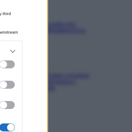
 third
Aria condizionata: usala così,
senza rischiare raffreddore & Co.
Downstream
er and store
to grant or
ed purposes
Mindfulness tra le vette: a Cortina
due giorni lontani da stress e
ansia da smartphone