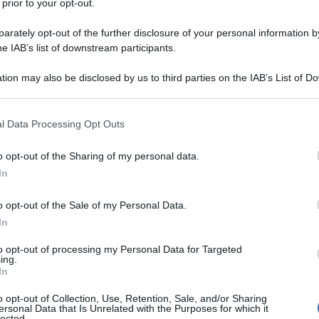
 prior to your opt-out.
rately opt-out of the further disclosure of your personal information by
he IAB’s list of downstream participants.
tion may also be disclosed by us to third parties on the IAB’s List of 
Descrizione tipo ricetta:
RR – RIPETIBILE
 that may further disclose it to other third parties.
10V IN 6MESI
 that this website/app uses one or more Google services and may gath
l Data Processing Opt Outs
Forma farmaceutica:
COMPRESSE
including but not limited to your visit or usage behaviour. You may click 
DIVISIBILI
 to Google and its third-party tags to use your data for below specifi
o opt-out of the Sharing of my personal data.
ogle consent section.
In
o opt-out of the Sale of my Personal Data.
inato esclusivamente per l’uso uso in pazienti con
a (velocità di filtrazione glomerulare [VFG] < 20
In
sse è indicato come diuretico nella gestione
ica (vedere paragrafo 4.4).
to opt-out of processing my Personal Data for Targeted
ing.
In
o opt-out of Collection, Use, Retention, Sale, and/or Sharing
ersonal Data that Is Unrelated with the Purposes for which it
lected.