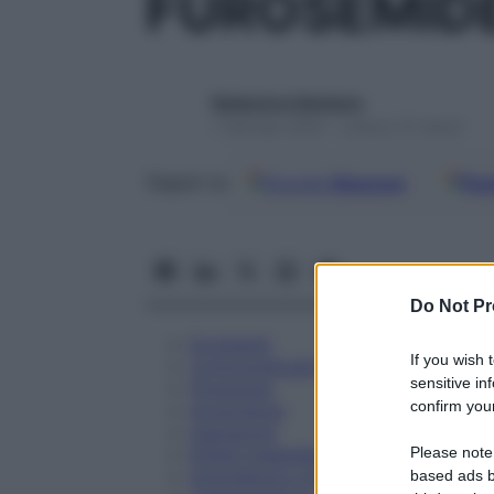
FUROSEMID
Redazione Starbene
1 Gennaio 2025 – Lettura 15 minuti
Google
Discover
Fon
Seguici su
Do Not Pr
Eccipienti
If you wish 
Controindicazioni
sensitive in
Posologia
confirm your
Avvertenze
Interazioni
Please note
Effetti Indesiderati
Gravidanza e Allattamento
based ads b