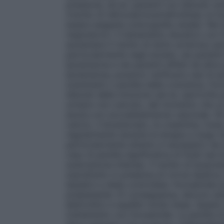
pressione, ad es. pazienti con disturbi c
(rischio di nefrocalcinosi/nefrolitiasi; la
essere eseguita un’ecografia renale). Nei
respiratorio, il trattamento diuretico con
aumentare il rischio di dotto arterioso per
particolarmente negli anziani, nei pazienti
ipotensione e nei pazienti affetti da altr
ipotensione, possono verificarsi casi di 
svenimenti o perdita della coscienza. Fu
disturbi della minzione (ad es. ipertrofia 
urinario non ostruito, dal momento che u
anuria con sovradistensione vescicale. Gli 
calcio), il bicarbonato, la creatinina, l’ur
regolarmente durante la terapia a lungo 
particolarmente attento è necessario nei paz
caso di perdita significativa di fluidi (ad
sudorazione intensa). Il rischio di ipopo
soprattutto in presenza di cirrosi epatic
lassativi e dieta controllata. Furosemide 
preesistente. Di conseguenza, devono esse
elettrolitici e squilibri acido–base. Quest
trattamento con furosemide. La perdita d