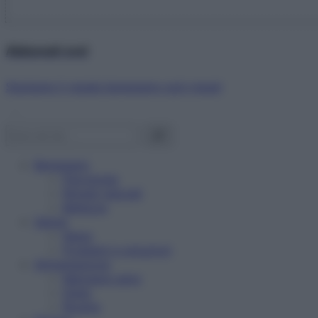
Abbonati ora!
Starbene ti regala benessere ogni mese!
Benessere
Psicologia
Rimedi naturali
Bellezza
Salute
News
Problemi e soluzioni
Alimentazione
Mangiare sano
Diete
Ricette