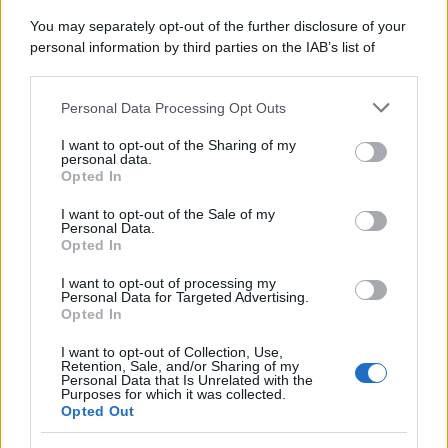
You may separately opt-out of the further disclosure of your
personal information by third parties on the IAB’s list of
downstream participants.
Personal Data Processing Opt Outs
This information may also be disclosed by us to third parties
on the IAB’s List of Downstream Participants that may further
I want to opt-out of the Sharing of my
disclose it to other third parties.
personal data.
Opted In
Please note that this website/app uses one or more Google
services and may gather and store information including but
I want to opt-out of the Sale of my
Personal Data.
not limited to your visit or usage behaviour. You may click to
Opted In
grant or deny consent to Google and its third-party tags to
use your data for below specified purposes in below Google
I want to opt-out of processing my
consent section.
Personal Data for Targeted Advertising.
Opted In
I want to opt-out of Collection, Use,
Retention, Sale, and/or Sharing of my
Personal Data that Is Unrelated with the
Purposes for which it was collected.
Opted Out