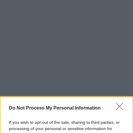
Do Not Process My Personal Information
If you wish to opt-out of the sale, sharing to third parties, or
processing of your personal or sensitive information for