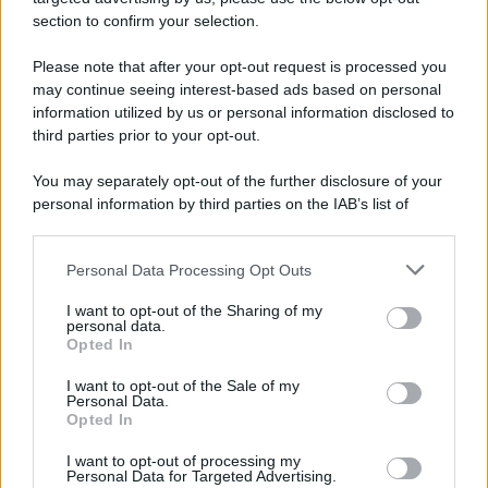
section to confirm your selection.
Please note that after your opt-out request is processed you
may continue seeing interest-based ads based on personal
information utilized by us or personal information disclosed to
third parties prior to your opt-out.
You may separately opt-out of the further disclosure of your
personal information by third parties on the IAB’s list of
downstream participants.
Personal Data Processing Opt Outs
This information may also be disclosed by us to third parties
on the IAB’s List of Downstream Participants that may further
I want to opt-out of the Sharing of my
disclose it to other third parties.
personal data.
Opted In
Please note that this website/app uses one or more Google
services and may gather and store information including but
I want to opt-out of the Sale of my
Personal Data.
not limited to your visit or usage behaviour. You may click to
Opted In
grant or deny consent to Google and its third-party tags to
use your data for below specified purposes in below Google
I want to opt-out of processing my
consent section.
Personal Data for Targeted Advertising.