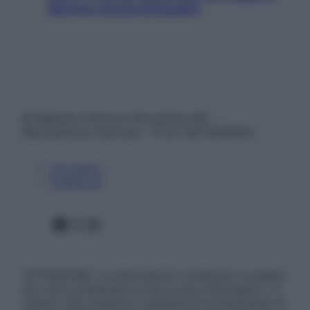
davvero senza stressarla
© Belpietro Edizioni Periodiche SRL –
Riproduzione riservata – P.Iva 13673600964
Chi siamo
Pubblicità
Facebook
X
Instagram
ATTENZIONE: Le informazioni contenute in questo
sito sono presentate a solo scopo informativo, in
nessun caso possono costituire la formulazione di