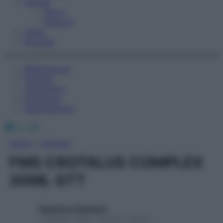
Fitness
Sport
Esercizi
Video
Podcast
Medicina AZ
Farmaci
Calcolatori
Oroscopo
Abbonamenti
Facebook
X
Instagram
Home
»
Farmaci
FMS CROTALUS COMPLEX
30ML GTT
Redazione Starbene
1 Gennaio 2025 – Lettura 1 minuto