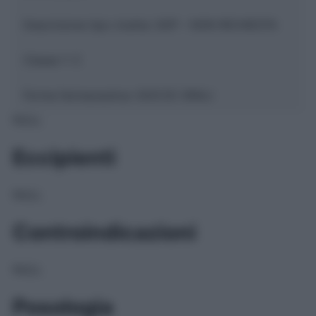
Descrizione tipo ricetta:
SOP – NON RICHIESTA
Classe 1:
C
Forma farmaceutica:
GOCCE ORALI
NULL
Eccipienti
NULL
Controindicazioni
NULL
Posologia