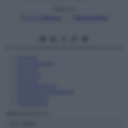
Seguici su
Google
Discover
Fonti preferite
Eccipienti
Controindicazioni
Posologia
Avvertenze
Interazioni
Effetti Indesiderati
Gravidanza e Allattamento
Conservazione
Composizione
OMEOPIACENZA Srl
ATC:
2AB1A