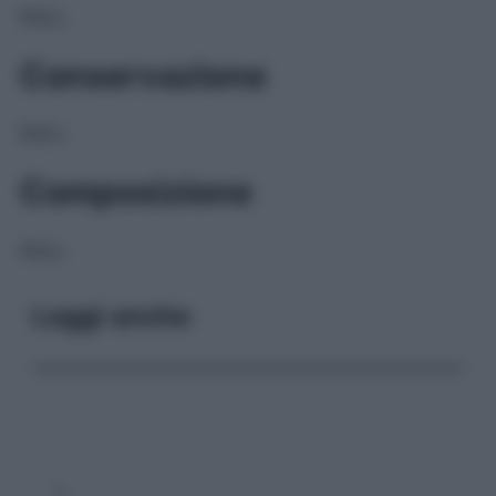
NULL
Conservazione
NULL
Composizione
NULL
Leggi anche