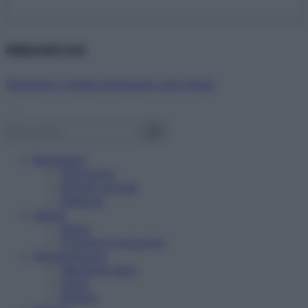
Abbonati ora!
Starbene ti regala benessere ogni mese!
Benessere
Psicologia
Rimedi naturali
Bellezza
Salute
News
Problemi e soluzioni
Alimentazione
Mangiare sano
Diete
Ricette