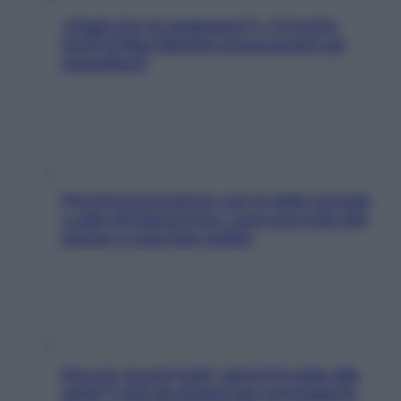
«Oggi che se magnamo?»: 4 ricette
facili di Max Mariola senza pesare gli
ingredienti
Perché la pressione con il caldo scende
e sale all’improvviso: cosa succede alle
donne e cosa fare subito
Doccia, lavarsi tutti i giorni fa male alla
pelle? I miti da sfatare per proteggerla