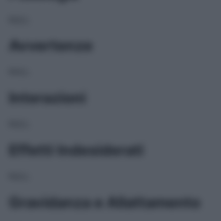
NULL
Avvertenze
NULL
Interazioni
NULL
Effetti Indesiderati
NULL
Gravidanza e Allattamento