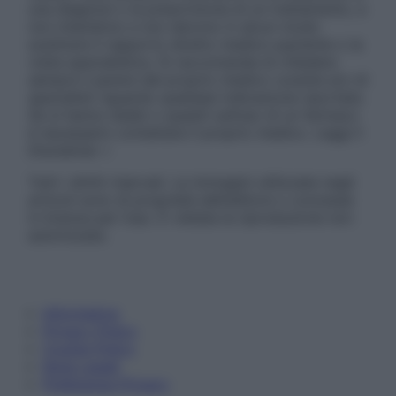
una diagnosi o la prescrizione di un trattamento, e
non intendono e non devono in alcun modo
sostituire il rapporto diretto medico-paziente o la
visita specialistica. Si raccomanda di chiedere
sempre il parere del proprio medico curante e/o di
specialisti riguardo qualsiasi indicazione riportata.
Se si hanno dubbi o quesiti sull’uso di un farmaco
è necessario contattare il proprio medico. Leggi il
Disclaimer »
Tutti i diritti riservati. Le immagini utilizzate negli
articoli sono di proprietà dell’editore o concesse
in licenza per l’uso. È vietata la riproduzione non
autorizzata.
Informativa
Privacy Policy
Cookie Policy
Note Legali
Preferenze Privacy