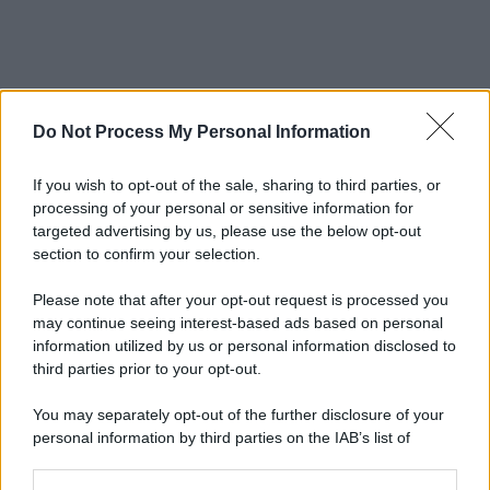
Do Not Process My Personal Information
If you wish to opt-out of the sale, sharing to third parties, or
processing of your personal or sensitive information for
targeted advertising by us, please use the below opt-out
section to confirm your selection.
Please note that after your opt-out request is processed you
may continue seeing interest-based ads based on personal
information utilized by us or personal information disclosed to
third parties prior to your opt-out.
You may separately opt-out of the further disclosure of your
personal information by third parties on the IAB’s list of
downstream participants.