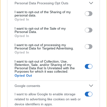
Personal Data Processing Opt Outs
This information may also be disclosed by us to third parties
on the IAB’s List of Downstream Participants that may further
I want to opt-out of the Sharing of my
disclose it to other third parties.
personal data.
Opted In
Please note that this website/app uses one or more Google
services and may gather and store information including but
I want to opt-out of the Sale of my
Personal Data.
not limited to your visit or usage behaviour. You may click to
Opted In
grant or deny consent to Google and its third-party tags to
use your data for below specified purposes in below Google
I want to opt-out of processing my
consent section.
Personal Data for Targeted Advertising.
Opted In
I want to opt-out of Collection, Use,
Retention, Sale, and/or Sharing of my
Personal Data that Is Unrelated with the
Purposes for which it was collected.
Opted Out
Google consents
I want to allow Google to enable storage
related to advertising like cookies on web or
device identifiers in apps.