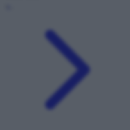
1
2
…