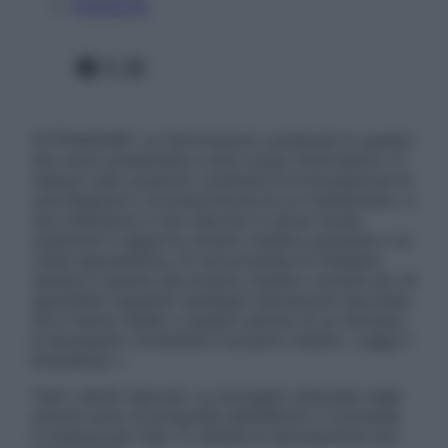
Pubblicità
Facebook
X
Instagram
ATTENZIONE: Le informazioni contenute in questo
sito sono presentate a solo scopo informativo, in
nessun caso possono costituire la formulazione di
una diagnosi o la prescrizione di un trattamento, e
non intendono e non devono in alcun modo
sostituire il rapporto diretto medico-paziente o la
visita specialistica. Si raccomanda di chiedere
sempre il parere del proprio medico curante e/o di
specialisti riguardo qualsiasi indicazione riportata.
Se si hanno dubbi o quesiti sull’uso di un farmaco
è necessario contattare il proprio medico. Leggi il
Disclaimer »
Tutti i diritti riservati. Le immagini utilizzate negli
articoli sono di proprietà dell’editore o concesse
in licenza per l’uso. È vietata la riproduzione non