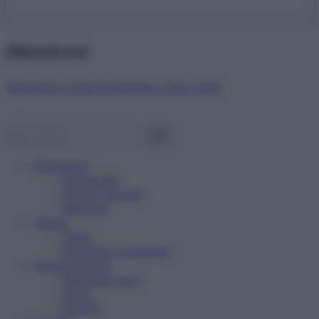
Abbonati ora!
Starbene ti regala benessere ogni mese!
Benessere
Psicologia
Rimedi naturali
Bellezza
Salute
News
Problemi e soluzioni
Alimentazione
Mangiare sano
Diete
Ricette