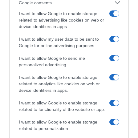
Google consents
I want to allow Google to enable storage
related to advertising like cookies on web or
device identifiers in apps.
I want to allow my user data to be sent to
Google for online advertising purposes.
I want to allow Google to send me
personalized advertising.
I want to allow Google to enable storage
related to analytics like cookies on web or
device identifiers in apps.
I want to allow Google to enable storage
related to functionality of the website or app.
I want to allow Google to enable storage
related to personalization.