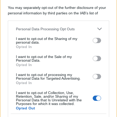
You may separately opt-out of the further disclosure of your
personal information by third parties on the IAB’s list of
downstream participants.
Personal Data Processing Opt Outs
This information may also be disclosed by us to third parties
on the IAB’s List of Downstream Participants that may further
I want to opt-out of the Sharing of my
disclose it to other third parties.
personal data.
Opted In
Please note that this website/app uses one or more Google
services and may gather and store information including but
I want to opt-out of the Sale of my
Personal Data.
not limited to your visit or usage behaviour. You may click to
Opted In
grant or deny consent to Google and its third-party tags to
use your data for below specified purposes in below Google
I want to opt-out of processing my
consent section.
Personal Data for Targeted Advertising.
Opted In
I want to opt-out of Collection, Use,
Retention, Sale, and/or Sharing of my
Personal Data that Is Unrelated with the
Purposes for which it was collected.
Opted Out