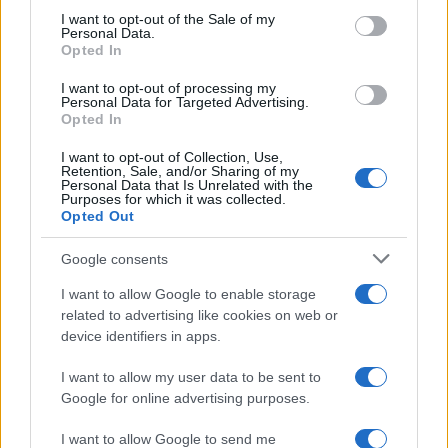
services and may gather and store information including but
I want to opt-out of the Sale of my
Personal Data.
not limited to your visit or usage behaviour. You may click to
Opted In
grant or deny consent to Google and its third-party tags to
use your data for below specified purposes in below Google
I want to opt-out of processing my
consent section.
Personal Data for Targeted Advertising.
Opted In
I want to opt-out of Collection, Use,
Retention, Sale, and/or Sharing of my
Personal Data that Is Unrelated with the
Purposes for which it was collected.
Opted Out
Google consents
I want to allow Google to enable storage
related to advertising like cookies on web or
device identifiers in apps.
I want to allow my user data to be sent to
Google for online advertising purposes.
I want to allow Google to send me