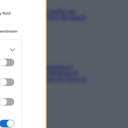
L’oroscopo food di Jupiter per
 third
l’estate 2026 dedicato agli amanti
del cibo
Downstream
er and store
to grant or
ed purposes
La trappola della dopamina ti
segue in spiaggia? Strategie di
digital detox per staccare davvero