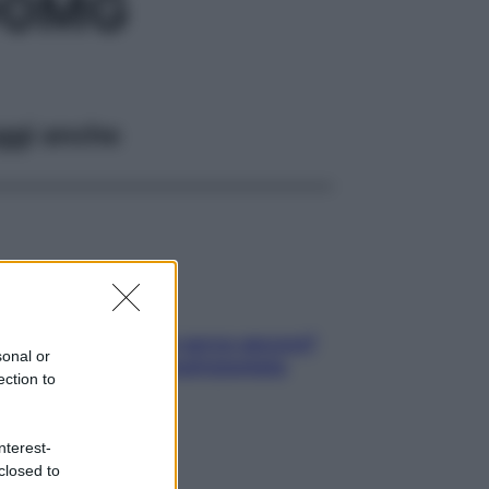
90MG
ggi anche
Contare le calorie serve ancora?
sonal or
La risposta della nutrizionista
ection to
nterest-
closed to