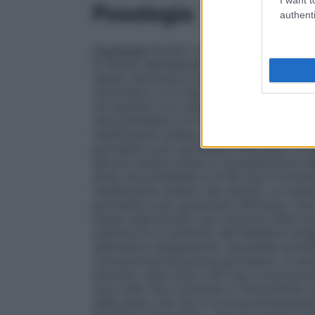
Posologia
authenti
Posologia
Poiché i rischi cardiovascolari
la durata dell’esposizione, la durata del 
essere utilizzata la dose giornaliera minim
sintomatico e la risposta alla terapia de
nei pazienti con osteoartrosi (vedere parag
raccomandata è di 30 mg in monosomminist
insufficiente sollievo dai sintomi, un a
giornaliera può aumentare l’efficacia. In 
devono essere prese in considerazione alt
dose raccomandata è di 60 mg in monosomm
insufficiente sollievo dai sintomi, un a
giornaliera può aumentare l’efficacia. Una
essere appropriata una riduzione della d
assenza di un aumento del beneficio tera
alternative terapeutiche.
Spondilite anchi
monosomministrazione giornaliera. In alcun
aumento della dose a 90 mg in monosommin
Una volta che il paziente è clinicamente 
della dose a 60 mg in monosomministrazio