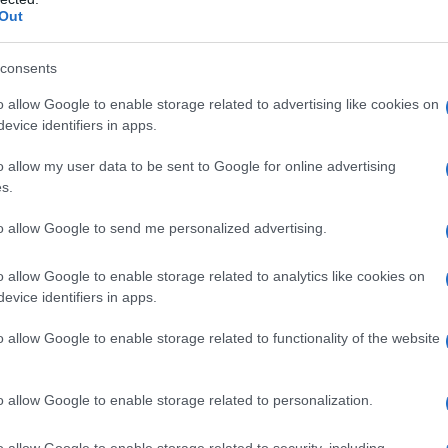
Out
ibasico anidro (E341) Cellulosa microcristallina (E
consents
nesio stearato (E 572)
Rivestimento delle compresse
:
o allow Google to enable storage related to advertising like cookies on
itanio diossido (E171) Triacetina (E 1518)
evice identifiers in apps.
o allow my user data to be sent to Google for online advertising
s.
 qualsiasi degli eccipienti elencati al paragrafo 6.1.
to allow Google to send me personalized advertising.
nto gastrointestinale (GI) in fase attiva. Pazienti che
ta, polipi nasali, edema angioneurotico, orticaria o
 di acido acetilsalicilico o FANS inclusi gli inibitori
o allow Google to enable storage related to analytics like cookies on
za e allattamento (vedere paragrafi 4.6 e 5.3).
evice identifiers in apps.
ica <25 g/l o punteggio di Child-Pugh ≥10).
 <30 ml/min. Bambini ed adolescenti al di sotto dei 16
o allow Google to enable storage related to functionality of the website
. Insufficienza cardiaca congestizia (NYHA II-IV).
eriosa è persistentemente al di sopra di 140/90 mmHg e
tia ischemica, arteropatia periferica e/o
o allow Google to enable storage related to personalization.
o allow Google to enable storage related to security, including