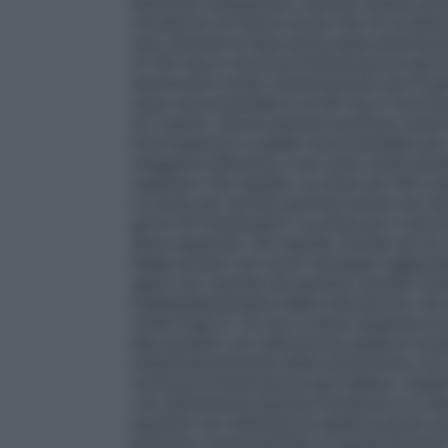
beneficio terapeutico, devono essere pres
Condizioni di dolore acuto
Per le condizi
solo durante la fase acuta della sintomat
di 120 mg in monosomministrazione giornali
etoricoxib è stato somministrato per 8 gi
dose raccomandata è di 90 mg in monosom
di 3 giorni. Alcuni pazienti possono avere
Dosi superiori a quelle raccomandate per
maggiore efficacia o non sono state stu
superare i 60 mg/die. La dose per AR e s
La dose per l’artrite gottosa acuta non d
giorni di trattamento. La dose per il dol
deve superare i 90 mg/die, limitati ad un
Negli anziani non sono necessari aggiusta
agire con cautela nei pazienti anziani (v
Indipendentemente dalla indicazione, nei 
Child-Pugh 5- 6) non si deve superare la
Nei pazienti con disfunzione epatica mod
indipendentemente dalla indicazione, non
monosomministrazione giornaliera. L’esperi
con disfunzione epatica moderata e si dev
pazienti con disfunzione epatica grave (p
pertanto controindicato in questi pazienti