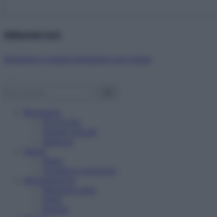
Abbonati ora!
Starbene ti regala benessere ogni mese!
Benessere
Psicologia
Rimedi naturali
Bellezza
Salute
News
Problemi e soluzioni
Alimentazione
Mangiare sano
Diete
Ricette