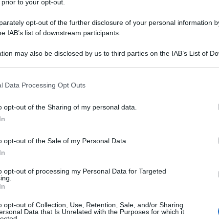
 prior to your opt-out.
rately opt-out of the further disclosure of your personal information by
he IAB’s list of downstream participants.
tion may also be disclosed by us to third parties on the IAB’s List of 
Descrizione tipo ricetta:
RR – RIPETIBILE
 that may further disclose it to other third parties.
10V IN 6MESI
 that this website/app uses one or more Google services and may gath
l Data Processing Opt Outs
Forma farmaceutica:
COMPRESSE
including but not limited to your visit or usage behaviour. You may click 
RIVESTITE
 to Google and its third-party tags to use your data for below specifi
o opt-out of the Sharing of my personal data.
ogle consent section.
In
o opt-out of the Sale of my Personal Data.
ti sopra i 16 anni di età per il trattamento
trite reumatoide (AR), della spondilite anchilosante e
In
ociati all’artrite gottosa acuta. Etoricoxib è indicato
r il trattamento a breve termine del dolore moderato
to opt-out of processing my Personal Data for Targeted
ing.
one di prescrivere un inibitore selettivo della COX-2
In
 rischi globali del singolo paziente (vedere paragrafi
o opt-out of Collection, Use, Retention, Sale, and/or Sharing
ersonal Data that Is Unrelated with the Purposes for which it
lected.