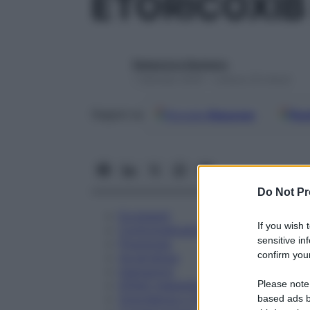
ETORICOXIB
Redazione Starbene
1 Gennaio 2025 – Lettura 23 minuti
Google
Discover
Fon
Seguici su
Do Not Pr
Eccipienti
If you wish 
Controindicazioni
sensitive in
Posologia
confirm your
Avvertenze
Interazioni
Please note
Effetti Indesiderati
Gravidanza e Allattamento
based ads b