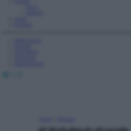
Fitness
Sport
Esercizi
Video
Podcast
Medicina AZ
Farmaci
Calcolatori
Oroscopo
Abbonamenti
Facebook
X
Instagram
Home
»
Farmaci