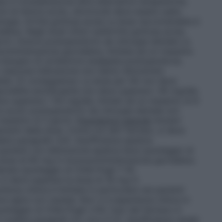
e in considerazione altre alternative terapeutiche.
oni di dolore acuto, etoricoxib deve essere usato
ologia.
Artrite gottosa acuta
La dose raccomandata è
era. Negli studi clinici sull’artrite gottosa acuta,
orni.
Dolore postoperatorio da chirurgia dentale
La
ministrazione giornaliera, limitata ad un massimo
 bisogno di un’ulteriore analgesia postoperatoria.
 ciascuna indicazione non hanno dimostrato
diate. Di conseguenza: La dose per OA non deve
pondilite anchilosante non deve superare i 90 mg/die.
eve superare i 120 mg/die, limitati ad un massimo di 8
ore acuto postoperatorio da chirurgia dentale non
 massimo di 3 giorni.
Popolazioni speciali
Anziani
menti della dose. Come con altri farmaci, si deve
edere paragrafo 4.4).
Insufficienza epatica
pazienti con disfunzione epatica lieve (punteggio di
 dose di 60 mg in monosomministrazione giornaliera.
erata (punteggio di Child-Pugh 7-9),
 si deve superare la dose di 30 mg in
enza clinica è limitata in particolare nei pazienti
e agire con cautela. Non vi è esperienza clinica in
unteggio di Child-Pugh ≥10); l’uso del farmaco è
 (vedere paragrafi 4.3, 4.4 e 5.2).
Insufficienza renale