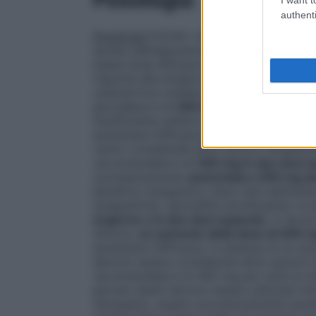
authenti
Posologia
Poiché i rischi cardiovascolari
durata dell’esposizione, dovrebbe essere 
bassa dose efficace giornaliera. Le necess
risposta alla terapia devono essere rival
osteoartrosi (vedere paragrafi 4.3, 4.4, 4.
giornaliera è di
200 mg una volta al giorn
insufficiente sollievo dai sintomi,
un aume
aumentare l’efficacia. In assenza di un a
vanno considerate altre opzioni terapeut
raccomandata è di
200 mg in due dosi s
successivamente
aumentata a 200 mg due
beneficio terapeutico dopo due settimane
terapeutiche.
Spondilite anchilosante
: la
al giorno o in due dosi separate
. In alcu
sintomi,
un aumento della dose di 400 mg
aumentare l’efficacia. In assenza di un a
devono essere considerate altre opzioni 
raccomandata è di 400 mg per tutte le in
giovani adulti devono essere utilizzati in
necessario, essere successivamente aumen