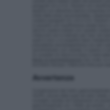
cautela deve essere usata nei pazienti an
paragrafi 4.4 e 5.2).
Pazienti con insuffic
epatica con albumina sierica compresa tra
metà della dose raccomandata. L’esperienza
(vedere paragrafi 4.3, 4.4 e 5.2).
Pazienti
in pazienti con insufficienza renale lieve
devono essere trattati con cautela (vedere
Celecoxib non è indicato per l’uso nei ba
quali è noto o si sospetta siano metaboli
precedente storia/esperienza con altri s
somministrato con cautela, in quanto il ri
Si consideri di ridurre la dose a metà d
Modo di somministrazione
Uso orale. Le 
bicchiere d’acqua. Celecoxib Krka può es
Avvertenze
Complicazioni del tratto gastrointestinal
(SUP)], alcune delle quali ad esito fatale, 
consiglia cautela nel trattamento di pazie
gastrointestinali con i FANS: gli anziani, 