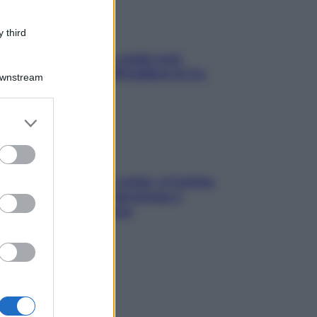
 third
Aria condizionata: usala così,
senza rischiare raffreddore & Co.
Downstream
er and store
to grant or
ed purposes
Mindfulness tra le vette: a Cortina
due giorni lontani da stress e
ansia da smartphone