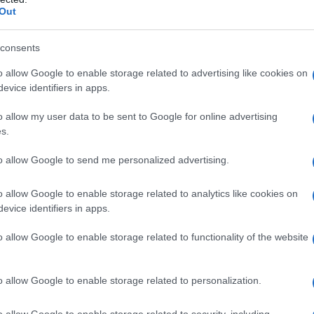
o, magnesio stearato (E572).
Involucro della capsula
:
Out
apsule rigide
Contenuto della capsula
: lattosio
 sodica, sodio laurilsolfato, magnesio stearato
 titanio biossido (E171), ferro ossido, giallo (E172).
consents
o allow Google to enable storage related to advertising like cookies on
evice identifiers in apps.
o allow my user data to be sent to Google for online advertising
 qualsiasi degli eccipienti elencati al paragrafo 6.1.
s.
era peptica attiva o sanguinamento gastrointestinale
cuta, polipi nasali, edema angioneurotico, orticaria o
to allow Google to send me personalized advertising.
unzione di acido acetilsalicilico o FANS inclusi COX –2
vidanza e nelle donne in età fertile a meno che non si
e (vedere paragrafo 4.5). Celecoxib ha dimostrato di
o allow Google to enable storage related to analytics like cookies on
nimali studiate (vedere paragrafi 4.6 e 5.3). Il
evice identifiers in apps.
za è sconosciuto, ma non può essere escluso.
.6 e 5.3). Grave insufficienza epatica (albumina
o allow Google to enable storage related to functionality of the website
10). Clearance stimata della creatinina renale <30
no. Insufficienza cardiaca congestizia (NYHA II–IV).
erica e/o vasculopatia cerebrale accertate.
o allow Google to enable storage related to personalization.
o allow Google to enable storage related to security, including