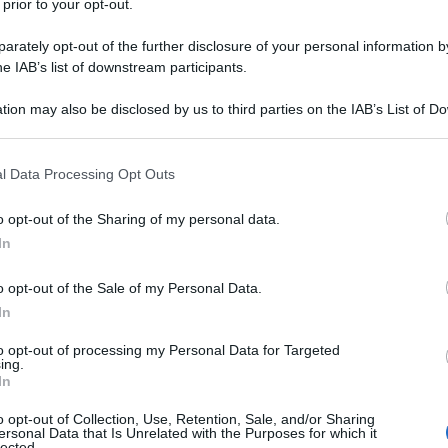
 prior to your opt-out.
rately opt-out of the further disclosure of your personal information by
he IAB’s list of downstream participants.
tion may also be disclosed by us to third parties on the IAB’s List of 
Descrizione tipo ricetta:
RR – RIPETIBILE
 that may further disclose it to other third parties.
10V IN 6MESI
 that this website/app uses one or more Google services and may gath
l Data Processing Opt Outs
Forma farmaceutica:
CAPSULE RIGIDE
including but not limited to your visit or usage behaviour. You may click 
 to Google and its third-party tags to use your data for below specifi
o opt-out of the Sharing of my personal data.
ogle consent section.
In
dell’artrite reumatoide e della spondilite
o opt-out of the Sale of my Personal Data.
li adulti. La decisione di prescrivere un inibitore
su una valutazione dei rischi complessivi del singolo
In
to opt-out of processing my Personal Data for Targeted
ing.
In
o opt-out of Collection, Use, Retention, Sale, and/or Sharing
ersonal Data that Is Unrelated with the Purposes for which it
psula
: lattosio monoidrato, povidone K30,
lected.