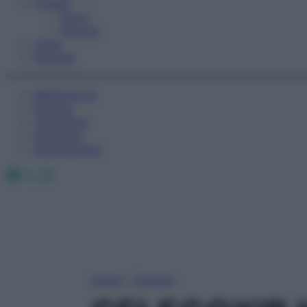
Fitness
Sport
Esercizi
Video
Podcast
Medicina AZ
Farmaci
Calcolatori
Oroscopo
Abbonamenti
Facebook
X
Instagram
Home
»
Farmaci