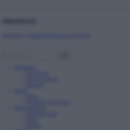
Abbonati ora!
Starbene ti regala benessere ogni mese!
Benessere
Psicologia
Rimedi naturali
Bellezza
Salute
News
Problemi e soluzioni
Alimentazione
Mangiare sano
Diete
Ricette