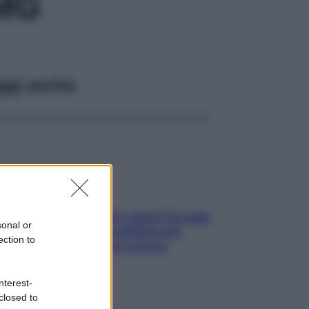
MG
ggi anche
Doccia, lavarsi tutti i giorni fa male
sonal or
alla pelle? I miti da sfatare per
ection to
proteggerla davvero senza
stressarla
nterest-
closed to