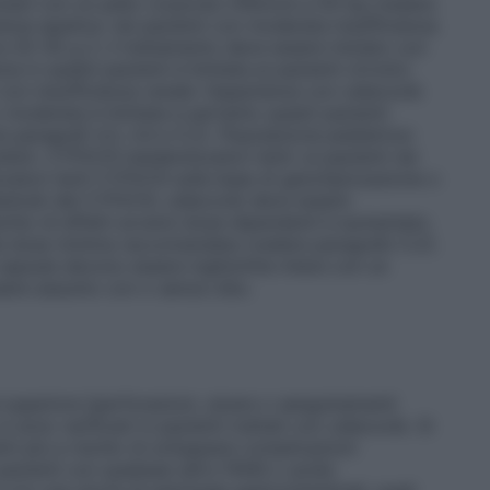
ziani con un peso corporeo inferiore a 50 kg (vedere
ienza epatica
: nei pazienti con moderata insufficienza
 25–35 g /l, il trattamento deve essere iniziato con
 in questi pazienti è limitata ai pazienti cirrotici
 con insufficienza renale
: l’esperienza con celecoxib
 o moderata è limitata e pertanto questi pazienti
 paragrafi 4.3, 4.4 e 5.2).
Popolazione pediatrica
:
mbini.
CYP2C9 metabolizzatori lenti
: ai pazienti nei
zzatori lenti CYP2C9 sulla base di genotipizzazione o
ubstrati del CYP2C9, celecoxib deve essere
schio di effetti avversi dose–dipendenti è aumentato.
ella dose minima raccomandata (vedere paragrafo 5.2).
capsule devono essere inghiottite intere con un
sere assunto con o senza cibo.
e superiore [perforazioni, ulcere o sanguinamenti
si sono verificati in pazienti trattati con celecoxib. Si
nti più a rischio di sviluppare complicazioni
i pazienti con qualsiasi altro FANS o acido