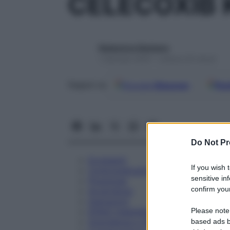
CELECOXIB
Redazione Starbene
1 Gennaio 2025 – Lettura 20 minuti
Google
Discover
Fon
Seguici su
Do Not Pr
Eccipienti
If you wish 
Controindicazioni
sensitive in
Posologia
confirm your
Avvertenze
Interazioni
Please note
Effetti Indesiderati
Gravidanza e Allattamento
based ads b