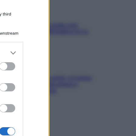
 third
Aria condizionata: usala così,
senza rischiare raffreddore & Co.
Downstream
er and store
to grant or
ed purposes
Mindfulness tra le vette: a Cortina
due giorni lontani da stress e
ansia da smartphone