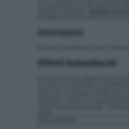
si raccomanda il controllo sistematico del
parametri ematologici.
Gestione nutrizio
consiglia la riduzione dell’apporto protei
Interazioni
Non sono stati realizzati studi di interazio
Effetti Indesiderati
Le reazioni avverse segnalate sono elenca
ed organi e per frequenza. Le frequenze
(da ≥1/100 a <1/10), non comune (da ≥1/1.
molto rara (< 1/10.000), non nota (la freq
disponibili). All’interno di ciascuna classe 
ordine decrescente di gravità. – Effetti i
sintasi
Esami diagnostici