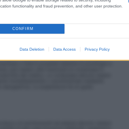
00 mg/kg/die per 3 giorni con una somministrazione
eterminazioni della concentrazione di ammoniaca nel
cation functionality and fraud prevention, and other user protection.
are la dose per mantenere normali livelli di
ovalerica, metilmalonica, propionica: Il trattamento
mmonemia in pazienti affetti da acidemia organica. La
 100 mg/kg, sino a un massimo di 250 mg/kg, se
CONFIRM
re adattata individualmente per mantenere i normali
aragrafo 4.4).
Modo di somministrazione
: Questo
ione o con una siringa tramite sonda nasogastrica,
Data Deletion
Data Access
Privacy Policy
inetici e dell’esperienza clinica, si consiglia di
e a quattro dosi da somministrare prima dei pasti o
presse a metà è possibile adattare la posologia in
enza, può essere utile frazionare le compresse in
 prescritta dal medico. Le compresse devono essere
gerite immediatamente o somministrate mediante
da nasogastrica. La sospensione ha un gusto
mmoniaca e di amminoacidi nel plasma devono restare
onibilità di dati sulla sicurezza dell’acido carglumico,