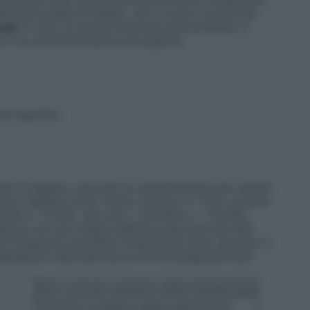
la funzionalità di fegato, reni e cuore, nonché dei
nale
In caso di scarsa tolleranza alle proteine, si
co e la somministrazione di arginina.
ne specifici.
te di seguito, secondo la classificazione per sistemi
 sono definite come: molto comune (≥ 1/10), comune
000 a <1/100), rara (da ≥ 1/10.000 a < 1/1.000),
uenza non può essere definita sulla base dei dati
di frequenza, gli effetti indesiderati sono riportati in
ndesiderati nella deficienza di N-acetilglutammato
Non comune
: aumento delle transaminasi
Comune
: aumento della sudorazione