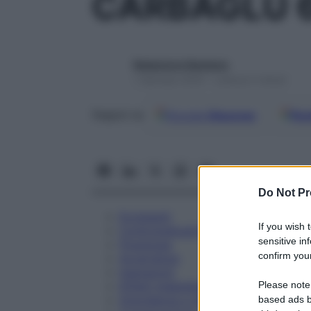
CARBAGLU 
Redazione Starbene
1 Gennaio 2025 – Lettura 5 minuti
Google
Discover
Fon
Seguici su
Do Not Pr
Eccipienti
If you wish 
Controindicazioni
sensitive in
Posologia
confirm your
Avvertenze
Interazioni
Please note
Effetti Indesiderati
Gravidanza e Allattamento
based ads b