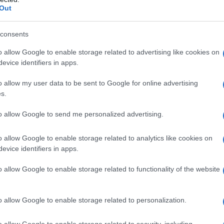
Out
qualsiasi degli eccipienti. L’allattamento durante
consents
ndicato (vedere paragrafi 4.6 e 5.3).
o allow Google to enable storage related to advertising like cookies on
evice identifiers in apps.
o allow my user data to be sent to Google for online advertising
s.
 sotto la supervisione di un medico esperto nel
ogia
• Per la deficienza di N-acetilglutammato
 il trattamento può iniziare già a partire dal primo
to allow Google to send me personalized advertising.
le deve essere di 100 mg/kg, se necessario fino a 250
ualmente per mantenere i normali livelli di ammoniaca
o allow Google to enable storage related to analytics like cookies on
o termine può non essere necessario aumentare la
evice identifiers in apps.
o non sia stato raggiunto un adeguato controllo
compresa tra 10 mg/kg e 100 mg/kg.
Test di reazione
o allow Google to enable storage related to functionality of the website
care le risposte individuali all’acido carglumico prima
e. Ad esempio: – Nel bambino comatoso, iniziare con
are la concentrazione di ammoniaca nel plasma
o allow Google to enable storage related to personalization.
Questa dovrebbe normalizzarsi alcune ore dopo
 Ad un paziente con iperammonemia moderata,
o allow Google to enable storage related to security, including