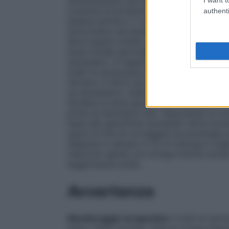
somministrare una dose di prova 100 – 2
costante di proteine; eseguire ripetute d
authenti
plasma (prima e 1 ora dopo i pasti); adatt
ammoniaca nel plasma. • Per l’acidemia is
deve essere iniziato in presenza di ipera
dose iniziale giornaliera deve essere di
necessario. In seguito, la dose deve esse
livelli di ammoniaca nel plasma (vedere p
farmaco è SOLO per uso orale (per ingest
se necessario). Sulla base dei dati farmacoc
dividere la dose giornaliera totale da du
prima di assumere cibo. Spezzando le com
base alle specifiche necessità. All’occorr
quarti al fine di correggere la posologia
disperse in almeno 5-10 ml d’acqua e in
iniezione rapida con siringa tramite son
leggermente acido.
Avvertenze
Monitoraggio terapeutico
I livelli di a
entro i limiti normali. Vista la scarsa disp