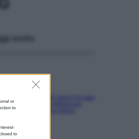
MG
ggi anche
Doccia, lavarsi tutti i giorni fa male
sonal or
alla pelle? I miti da sfatare per
ection to
proteggerla davvero senza
stressarla
nterest-
closed to