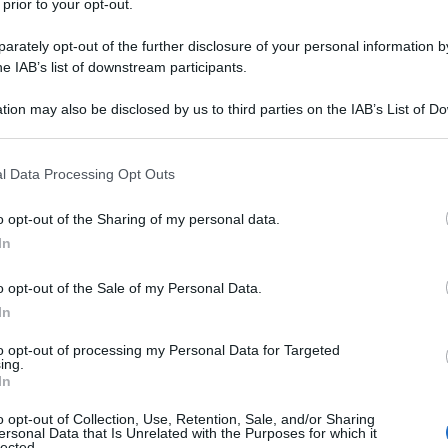
 prior to your opt-out.
rately opt-out of the further disclosure of your personal information by
he IAB’s list of downstream participants.
tion may also be disclosed by us to third parties on the IAB’s List of 
Descrizione tipo ricetta:
RNRL –
 that may further disclose it to other third parties.
LIMITATIVA NON RIPETIB.
 that this website/app uses one or more Google services and may gath
l Data Processing Opt Outs
Forma farmaceutica:
COMPRESSE
including but not limited to your visit or usage behaviour. You may click 
DISPERSIBILI
 to Google and its third-party tags to use your data for below specifi
o opt-out of the Sharing of my personal data.
ogle consent section.
 iperammonemia dovuta alla deficienza primaria di N-
In
ia dovuta ad acidemia isovalerica; • iperammonemia
erammonemia dovuta ad acidemia propionica.
o opt-out of the Sale of my Personal Data.
In
to opt-out of processing my Personal Data for Targeted
ing.
In
 sodio ipromellosa croscarmellosa sodica silice
o opt-out of Collection, Use, Retention, Sale, and/or Sharing
ersonal Data that Is Unrelated with the Purposes for which it
lected.