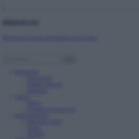
Abbonati ora!
Starbene ti regala benessere ogni mese!
Benessere
Psicologia
Rimedi naturali
Bellezza
Salute
News
Problemi e soluzioni
Alimentazione
Mangiare sano
Diete
Ricette