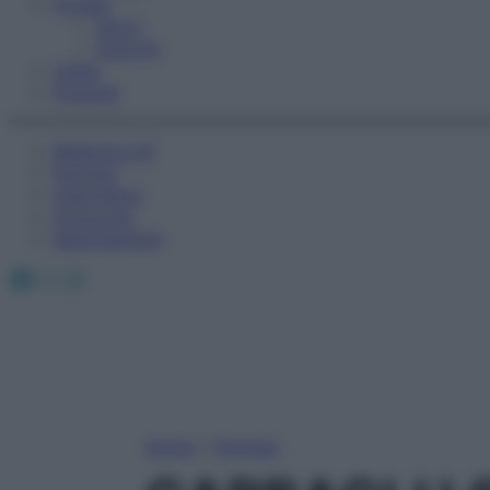
Fitness
Sport
Esercizi
Video
Podcast
Medicina AZ
Farmaci
Calcolatori
Oroscopo
Abbonamenti
Facebook
X
Instagram
Home
»
Farmaci