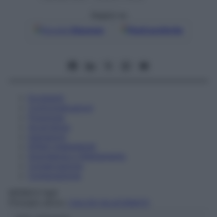
Seguici su
Google
Discover
Fonti preferite
Eccipienti
Controindicazioni
Posologia
Avvertenze
Interazioni
Effetti Indesiderati
Gravidanza e Allattamento
Conservazione
Composizione
MONICO SpA
Principio attivo:
CALCIO GLUCONATO