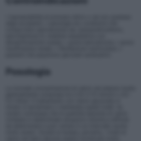
Controindicazioni
• Ipersensibilità al principio attivo o ad uno qualsiasi
degli eccipienti; • patologie e/o condizioni che
comportano ipercalcemia (es. iperparatiroidismo,
ipervitaminosi D, malattia neoplastica con
decalcificazione ossea); • grave ipercalciuria; • grave
insufficienza renale; • fibrillazione ventricolare; •
pazienti che assumono glicosidi cardioattivi.
Posologia
La normale concentrazione di calcio nel plasma risulta
generalmente compresa tra 2.25–2.75 mmol/l o 4.5–
5.5 mEq/l. Il trattamento con calcio gluconato è
mirato a ripristinare o mantenere questi livelli. Va
notato comunque che la quantità assoluta di calcio
richiesta in determinate situazioni cliniche è difficile
da determinare e può variare in un intervallo anche
molto ampio. Durate la terapia, pertanto, i livelli di
calcio nel siero devono essere monitorati molto