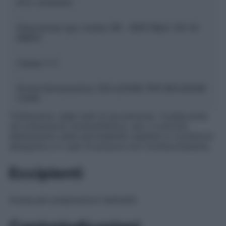
ATC:
A12AA03
Descrizione tipo ricetta:
RR – RIPETIBILE 10V IN
6MESI
Classe 1:
C
Forma farmaceutica:
SOLUZIONE PER INFUSIONE
CONC
Trattamento degli stati di ipocalcemia. Coadiuvante
nel trattamento antianafilattico, per il controllo
dell’aumento della permeabilità capillare in condizioni
allergiche e in caso di porpora non trombocitopenia.
Eccipienti
Acqua per preparazioni iniettabili.