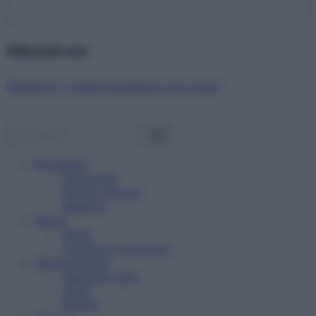
Abbonati ora!
Starbene ti regala benessere ogni mese!
Benessere
Psicologia
Rimedi naturali
Bellezza
Salute
News
Problemi e soluzioni
Alimentazione
Mangiare sano
Diete
Ricette