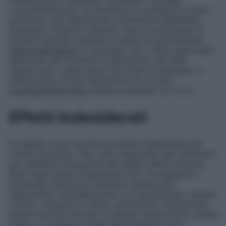
concomitante per via sistemica di verapamil e calcio
gluconato può determinare l’inversione dell’effetto
ipotensivo.
Diuretici tiazidici
: l’uso concomitante di
diuretici tiazidici aumenta il rischio di ipercalcemia.
Test di laboratorio
E’ possibile che il calcio gluconato
determini, per le analisi di laboratorio, dei falsi
negativi per i valori sierici ed urinari di magnesio. Il
meccanismo di tale interazione non è noto.
Incompatibilità fisica
Vedere paragrafo 4.4 e 6.2.
Effetti Indesiderati
Di seguito sono riportati gli effetti indesiderati del
Calcio Gluconato. Non sono disponibili dati sufficienti
per stabilire la frequenza dei singoli effetti elencati.
Molti degli effetti indesiderati sono conseguenti a
un’elevata velocità di infusione. Questa può
determinare vasodilatazione con sudorazione, nausea,
vomito, vampate di calore, ipotensione, bradicardia,
aritmie nonché sincope e collasso vasomotorio, anche
fatale. Lo stravaso locale della soluzione può