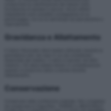
comportare la calcificazione dei tessuti molli,
formazione di ascessi e necrosi. Alcuni effetti
indesiderati sono possibili conseguenze di un
iperdosaggio, tra cui la nefrolitiasi da ipercalcemia e
l’ipercalciuria.
Gravidanza e Allattamento
Il Calcio Gluconato deve essere utilizzato durante la
gravidanza solo nel caso in cui sia considerato
essenziale dal medico. Il calcio è secreto nel latte
materno. Ciò deve essere tenuto in considerazione
quando si prescrive calcio a donne durante
l’allattamento.
Conservazione
Conservare nella confezione originale. Non congelare
né conservare in frigorifero. TENERE IL MEDICINALE