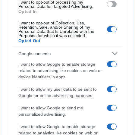
I want to opt-out of processing my
consent section.
Personal Data for Targeted Advertising.
Opted In
I want to opt-out of Collection, Use,
Retention, Sale, and/or Sharing of my
Personal Data that Is Unrelated with the
Purposes for which it was collected.
Opted Out
Google consents
I want to allow Google to enable storage
related to advertising like cookies on web or
device identifiers in apps.
I want to allow my user data to be sent to
Google for online advertising purposes.
I want to allow Google to send me
personalized advertising.
I want to allow Google to enable storage
related to analytics like cookies on web or