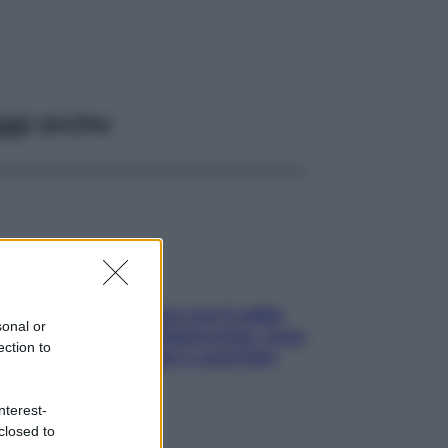
ggi anche
Perché la pressione con il caldo
sonal or
scende e sale all’improvviso: cosa
ection to
succede alle donne e cosa fare
subito
nterest-
closed to