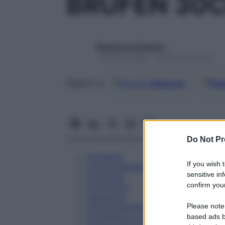
BRUFEN 30C
Redazione Starbene
1 Gennaio 2025 – Lettura 24 minuti
Google
Discover
Fon
Seguici su
Do Not Pr
Eccipienti
If you wish 
Controindicazioni
sensitive in
Posologia
confirm your
Avvertenze
Interazioni
Please note
Effetti Indesiderati
Gravidanza e Allattamento
based ads b