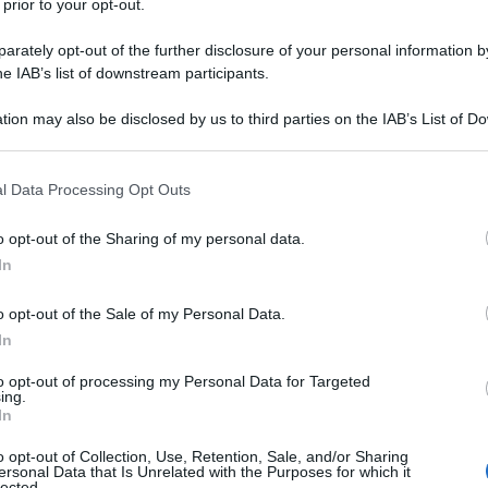
 prior to your opt-out.
rately opt-out of the further disclosure of your personal information by
he IAB’s list of downstream participants.
tion may also be disclosed by us to third parties on the IAB’s List of 
Descrizione tipo ricetta:
RR – RIPETIBILE
 that may further disclose it to other third parties.
10V IN 6MESI
 that this website/app uses one or more Google services and may gath
l Data Processing Opt Outs
Forma farmaceutica:
COMPRESSE
including but not limited to your visit or usage behaviour. You may click 
RIVESTITE
 to Google and its third-party tags to use your data for below specifi
o opt-out of the Sharing of my personal data.
ogle consent section.
In
o opt-out of the Sale of my Personal Data.
tte le sue localizzazioni (artrosi cervicale, dorsale,
l ginocchio, artrosi diffusa, ecc.), periartrite scapolo-
In
riti; fibrositi, tenosinoviti, miositi, traumatologia
ill. Come analgesico in forme dolorose di diversa
to opt-out of processing my Personal Data for Targeted
ing.
e e sportiva; • nella pratica dentistica, nei dolori
In
omatologici; • in ostetricia: nel dolore post-
gia: nella prevenzione e nel trattamento della
o opt-out of Collection, Use, Retention, Sale, and/or Sharing
o del dolore post-operatorio;• in oculistica: nel
ersonal Data that Is Unrelated with the Purposes for which it
lected.