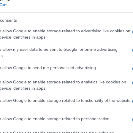
ose di varia eziologia; • in medicina generale: nel
Out
consents
o allow Google to enable storage related to advertising like cookies on
evice identifiers in apps.
vestite
Cellulosa microcristallina, croscarmellosio
sio, laurilsolfato sodico, magnesio stearato, Opaspray
o allow my user data to be sent to Google for online advertising
 talco.
BRUFEN 600 mg Granulato effervescente
crocristallina, croscarmellosio sodico, povidone,
s.
onato anidro, sodio laurilsolfato, sodio saccarinato.
to allow Google to send me personalized advertising.
o allow Google to enable storage related to analytics like cookies on
evice identifiers in apps.
 qualsiasi degli eccipienti, elencati al paragrafo 6.1.
alicilico o ad altri analgesici, antipiretici,
o allow Google to enable storage related to functionality of the website
articolare quando l’ipersensibilità è associata a
ufficienza epatica grave. Insufficienza renale grave
/min). Severa insufficienza cardiaca (IV classe NYHA).
o allow Google to enable storage related to personalization.
diarrea o insufficiente apporto di liquidi). Ulcera
emorragia gastrointestinale o perforazione relativa a
o allow Google to enable storage related to security, including