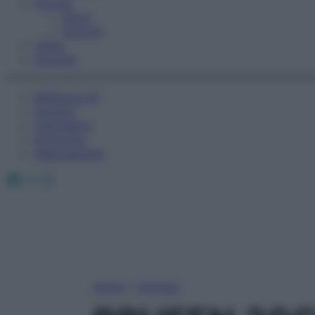
Fitness
Sport
Esercizi
Video
Podcast
Medicina AZ
Farmaci
Calcolatori
Oroscopo
Abbonamenti
Facebook
X
Instagram
Home
»
Farmaci