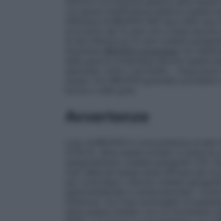
sintomi e la funzione epatica deve esser
con grave insufficienza epatica (vedere p
l’efficacia di BRUFEN 400 mg e 600 mg 
al di sotto dei 12 anni non è stata ancora
di età inferiore ai 12 anni (vedere paragra
Assumere
BRUFEN compresse
con abbonda
della gola le compresse devono essere de
spezzate, rotte o succhiate. – Assicurarsi
acqua. Con BRUFEN granulato potrebbe veri
bocca o nella gola.
Avvertenze
L’uso di BRUFEN in concomitanza di altri FA
(COX-2), deve essere evitato a causa di u
sanguinamento (vedere paragrafo 4.5). Gli
l’uso della più bassa dose efficace per la
per controllare i sintomi (vedere paragrafo
gastrointestinali e cardiovascolari). Com
infezione. Con l’uso prolungato di qualsias
deve essere trattato con un incremento de