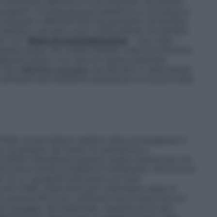
e monitorata. BRUFEN è controindicato nei pazienti
aragrafo 4.3).
Popolazione pediatrica
La sicurezza e
compresse e BRUFEN 600 mg granulato nei bambini
 stabilita e pertanto sono controindicati nei bambini
fo 4.3).
Modo di somministrazione
– Uso orale. –
nte acqua. Per evitare fastidio orale ed irritazione
glutite intere e non devono essere masticate,
 che il
BRUFEN granulato
sia disciolto in abbondante
ficarsi una transitoria sensazione di bruciore nella
NS, inclusi inibitori selettivi della ciclossigenasi-2
n incremento del rischio di ulcerazione o
 effetti indesiderati possono essere minimizzati con
 più breve durata possibile di trattamento che occorre
 4.2 e i paragrafi sottostanti sui rischi
e altri FANS, ibuprofene può mascherare segni di
i antidolorifico può verificarsi mal di testa che non
l dosaggio del medicinale. L’assunzione di altri