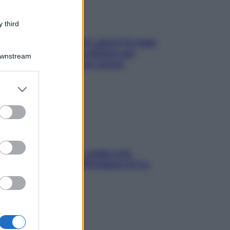
 third
Doccia, lavarsi tutti i giorni fa male
alla pelle? I miti da sfatare per
Downstream
proteggerla davvero senza
stressarla
er and store
to grant or
ed purposes
Aria condizionata: usala così,
senza rischiare raffreddore & Co.