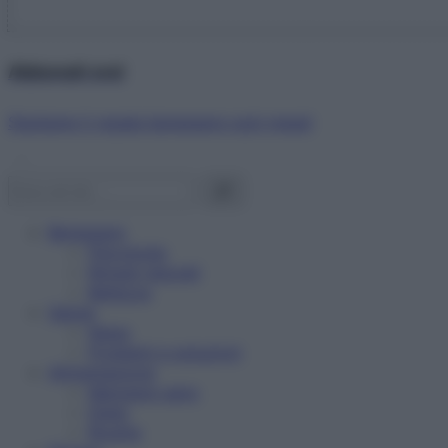
Abbonati ora!
Starbene ti regala benessere ogni mese!
Benessere
Psicologia
Rimedi naturali
Bellezza
Salute
News
Problemi e soluzioni
Alimentazione
Mangiare sano
Diete
Ricette