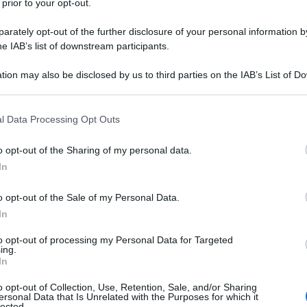
 prior to your opt-out.
rately opt-out of the further disclosure of your personal information by
he IAB’s list of downstream participants.
tion may also be disclosed by us to third parties on the IAB’s List of 
Descrizione tipo ricetta:
RR – RIPETIBILE
 that may further disclose it to other third parties.
10V IN 6MESI
 that this website/app uses one or more Google services and may gath
l Data Processing Opt Outs
Forma farmaceutica:
COMPRESSE
including but not limited to your visit or usage behaviour. You may click 
RIVESTITE
 to Google and its third-party tags to use your data for below specifi
o opt-out of the Sharing of my personal data.
ogle consent section.
In
o opt-out of the Sale of my Personal Data.
tte le sue localizzazioni (artrosi cervicale, dorsale,
l ginocchio, artrosi diffusa, ecc.), periartrite scapolo-
In
riti; fibrositi, tenosinoviti, miositi, traumatologia
ill. Come analgesico in forme dolorose di diversa
to opt-out of processing my Personal Data for Targeted
ing.
e e sportiva; • nella pratica dentistica, nei dolori
In
omatologici; • in ostetricia: nel dolore post-
gia: nella prevenzione e nel trattamento della
o opt-out of Collection, Use, Retention, Sale, and/or Sharing
o del dolore post-operatorio;• in oculistica: nel
ersonal Data that Is Unrelated with the Purposes for which it
lected.