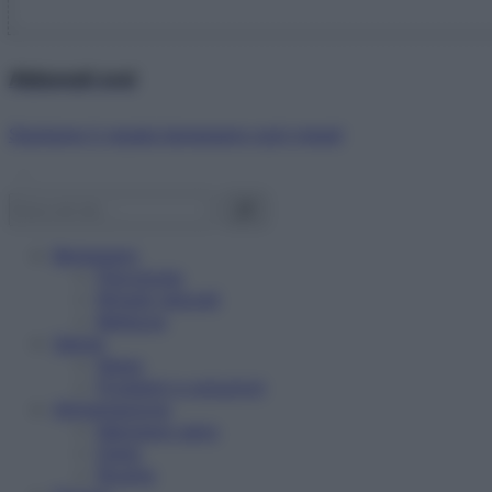
Abbonati ora!
Starbene ti regala benessere ogni mese!
Benessere
Psicologia
Rimedi naturali
Bellezza
Salute
News
Problemi e soluzioni
Alimentazione
Mangiare sano
Diete
Ricette