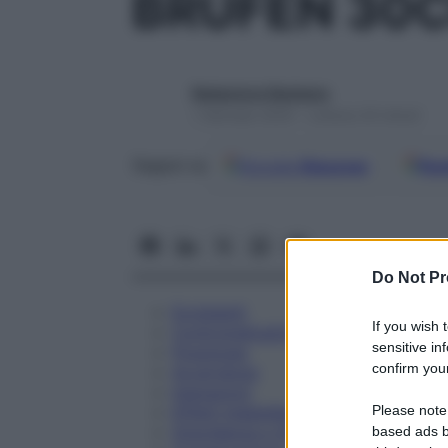
BRUFEN 30C
Redazione Starbene
1 Gennaio 2025 – Lettura 24 minuti
Google
Discover
Fon
Seguici su
Do Not Pr
Eccipienti
If you wish 
Controindicazioni
sensitive in
Posologia
confirm your
Avvertenze
Interazioni
Please note
Effetti Indesiderati
Gravidanza e Allattamento
based ads b