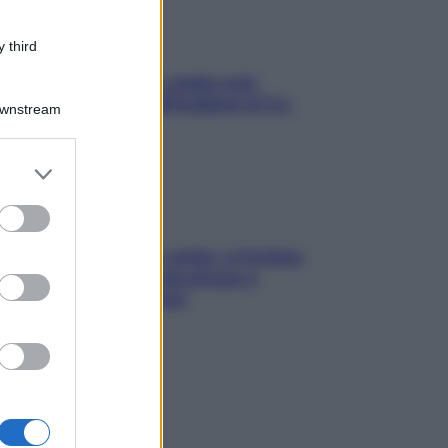
 third
Aria condizionata: usala così,
senza rischiare raffreddore & Co.
Downstream
er and store
to grant or
ed purposes
Mindfulness tra le vette: a Cortina
due giorni lontani da stress e
ansia da smartphone