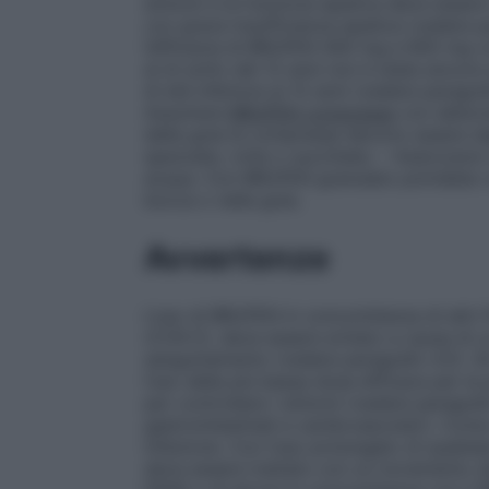
sintomi e la funzione epatica deve esser
con grave insufficienza epatica (vedere p
l’efficacia di BRUFEN 400 mg e 600 mg 
al di sotto dei 12 anni non è stata ancora
di età inferiore ai 12 anni (vedere paragra
Assumere
BRUFEN compresse
con abbonda
della gola le compresse devono essere de
spezzate, rotte o succhiate. – Assicurarsi
acqua. Con BRUFEN granulato potrebbe veri
bocca o nella gola.
Avvertenze
L’uso di BRUFEN in concomitanza di altri FA
(COX-2), deve essere evitato a causa di u
sanguinamento (vedere paragrafo 4.5). Gli
l’uso della più bassa dose efficace per la
per controllare i sintomi (vedere paragrafo
gastrointestinali e cardiovascolari). Com
infezione. Con l’uso prolungato di qualsias
deve essere trattato con un incremento de