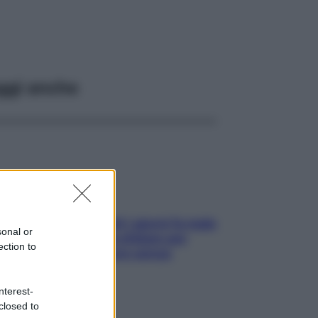
ggi anche
Doccia, lavarsi tutti i giorni fa male
sonal or
alla pelle? I miti da sfatare per
ection to
proteggerla davvero senza
stressarla
nterest-
closed to