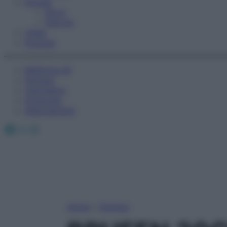
Fitness
Sport
Esercizi
Video
Podcast
Medicina AZ
Farmaci
Calcolatori
Oroscopo
Abbonamenti
Facebook
X
Instagram
Home
»
Farmaci