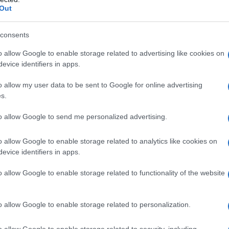
ose di varia eziologia; • in medicina generale: nel
Out
consents
o allow Google to enable storage related to advertising like cookies on
evice identifiers in apps.
vestite
Cellulosa microcristallina, croscarmellosio
sio, laurilsolfato sodico, magnesio stearato, Opaspray
o allow my user data to be sent to Google for online advertising
 talco.
BRUFEN 600 mg Granulato effervescente
crocristallina, croscarmellosio sodico, povidone,
s.
onato anidro, sodio laurilsolfato, sodio saccarinato.
to allow Google to send me personalized advertising.
o allow Google to enable storage related to analytics like cookies on
evice identifiers in apps.
 qualsiasi degli eccipienti, elencati al paragrafo 6.1.
alicilico o ad altri analgesici, antipiretici,
o allow Google to enable storage related to functionality of the website
articolare quando l’ipersensibilità è associata a
ufficienza epatica grave. Insufficienza renale grave
/min). Severa insufficienza cardiaca (IV classe NYHA).
o allow Google to enable storage related to personalization.
diarrea o insufficiente apporto di liquidi). Ulcera
emorragia gastrointestinale o perforazione relativa a
o allow Google to enable storage related to security, including