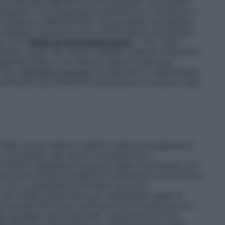
e monitorata. BRUFEN è controindicato nei pazienti
aragrafo 4.3).
Popolazione pediatrica
La sicurezza e
compresse e BRUFEN 600 mg granulato nei bambini
 stabilita e pertanto sono controindicati nei bambini
fo 4.3).
Modo di somministrazione
– Uso orale. –
nte acqua. Per evitare fastidio orale ed irritazione
glutite intere e non devono essere masticate,
 che il
BRUFEN granulato
sia disciolto in abbondante
ficarsi una transitoria sensazione di bruciore nella
NS, inclusi inibitori selettivi della ciclossigenasi-2
n incremento del rischio di ulcerazione o
 effetti indesiderati possono essere minimizzati con
 più breve durata possibile di trattamento che occorre
 4.2 e i paragrafi sottostanti sui rischi
e altri FANS, ibuprofene può mascherare segni di
i antidolorifico può verificarsi mal di testa che non
l dosaggio del medicinale. L’assunzione di altri