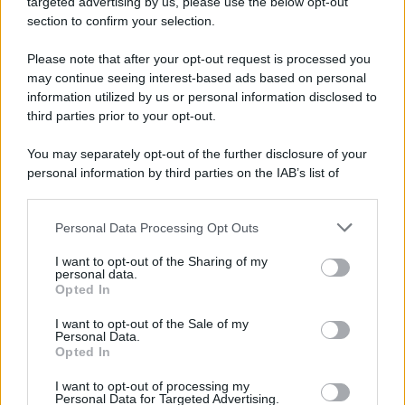
targeted advertising by us, please use the below opt-out
section to confirm your selection.
Please note that after your opt-out request is processed you
may continue seeing interest-based ads based on personal
information utilized by us or personal information disclosed to
third parties prior to your opt-out.
You may separately opt-out of the further disclosure of your
personal information by third parties on the IAB’s list of
downstream participants.
Personal Data Processing Opt Outs
This information may also be disclosed by us to third parties
on the IAB’s List of Downstream Participants that may further
I want to opt-out of the Sharing of my
disclose it to other third parties.
personal data.
Opted In
Please note that this website/app uses one or more Google
services and may gather and store information including but
I want to opt-out of the Sale of my
Personal Data.
not limited to your visit or usage behaviour. You may click to
Opted In
grant or deny consent to Google and its third-party tags to
use your data for below specified purposes in below Google
I want to opt-out of processing my
consent section.
Personal Data for Targeted Advertising.