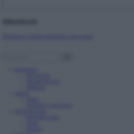
Abbonati ora!
Starbene ti regala benessere ogni mese!
Benessere
Psicologia
Rimedi naturali
Bellezza
Salute
News
Problemi e soluzioni
Alimentazione
Mangiare sano
Diete
Ricette