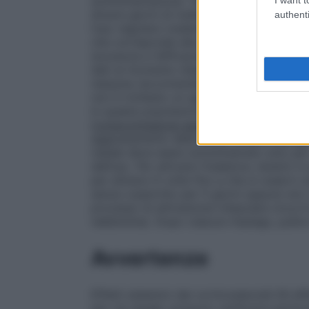
somministrazione. Tuttavia, per ottenere 
diversi giorni di trattamento. Il paziente
authenti
l’uso regolare (vedere paragrafo 5.1). La 
che corrisponde alla durata dell’esposizio
sicurezza e l’efficacia di Avamys nei bambi
dati al momento disponibili sono riportati
nessuna raccomandazione riguardante la
non è richiesto un aggiustamento della d
In questa popolazione non è richiesto un
Compromissione epatica
Nei pazienti con
aggiustamento della dose. (vedere paragr
nasale deve esere somministrato solo per 
dell’uso. Per attivare l’inalatore, tenerlo i
per almeno 6 volte fino a che si osservi un
senza coperchio per 5 giorni oppure non vi
processo di attivazione (rilasciare circa 6
nebbiolina). Dopo ciascun impiego, pulire l
Avvertenze
Effetti sistemici dei corticosteroidi Gli e
per via nasale, possono verificarsi partic