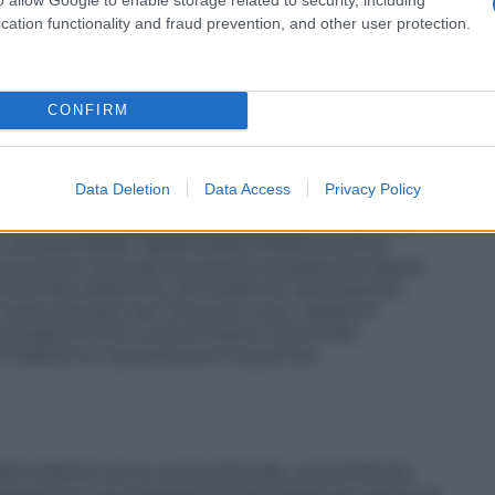
il massimo beneficio, possono essere necessari
 deve essere informato che i sintomi miglioreranno con
cation functionality and fraud prevention, and other user protection.
durata del trattamento deve essere limitata al periodo
ne agli allergeni.
Bambini di età inferiore ai 6 anni
: La
ni di età inferiore ai 6 anni non sono state definite. I
 al paragrafo 5.1 e 5.2. ma non può essere fatta
CONFIRM
 posologia.
Pazienti anziani
: In questa popolazione
ose (vedere paragrafo 5.2).
Compromissione renale
 aggiustamento della dose (vedere paragrafo 5.2).
Data Deletion
Data Access
Privacy Policy
 compromissione epatica non è richiesto un
afo 5.2).
Modo di somministrazione
Avamys spray
via endonasale. Agitare bene l’inalatore prima
n posizione verticale e premere il pulsante di rilascio
a sottile nebbiolina. Se l’inalatore viene lasciato
ene utilizzato per 30 giorni o più, ripetere il
 erogazioni fino a che si osservi una sottile
’inalatore e riposizionare il coperchio.
ffetti sistemici di un corticosteroide, somministrato
olarmente a dosi elevate somministrate per periodi di