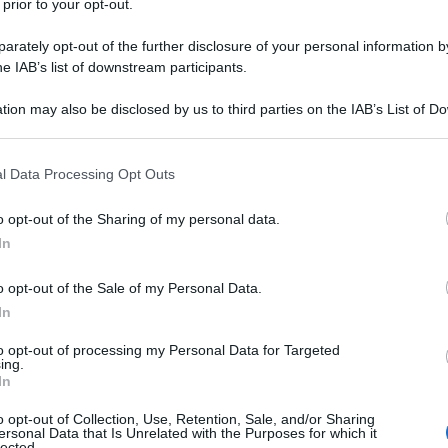
 prior to your opt-out.
rately opt-out of the further disclosure of your personal information by
he IAB’s list of downstream participants.
tion may also be disclosed by us to third parties on the IAB’s List of 
Descrizione tipo ricetta:
RR – RIPETIBILE
 that may further disclose it to other third parties.
10V IN 6MESI
 that this website/app uses one or more Google services and may gath
l Data Processing Opt Outs
Forma farmaceutica:
SPRAY NASALE
including but not limited to your visit or usage behaviour. You may click 
SOSPENSIONE
 to Google and its third-party tags to use your data for below specifi
o opt-out of the Sharing of my personal data.
ogle consent section.
i e bambini (6 anni e oltre) Avamys è indicato per il
In
ica
o opt-out of the Sale of my Personal Data.
In
to opt-out of processing my Personal Data for Targeted
ing.
lisorbato 80 Benzalconio cloruro Disodio edetato
In
o opt-out of Collection, Use, Retention, Sale, and/or Sharing
ersonal Data that Is Unrelated with the Purposes for which it
lected.