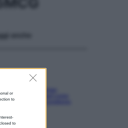
,5MCG
ggi anche
Capelli spezzati lungo
sonal or
l’attaccatura? Scopri come
ection to
risolvere l’annoso problema
nterest-
closed to