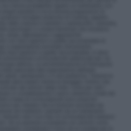
no con minore probabilità rispetto al trattamento con
 singoli pazienti e tra le diverse preparazioni di
mici possono includere sindrome di Cushing, aspetto
do della crescita in bambini e adolescenti, cataratta,
fetti psicologici o comportamentali che includono
nno, ansia, depressione o aggressività
ento con dosi superiori a quelle raccomandate di
ogo a soppressione surrenale clinicamente
tare dosi superiori a quelle raccomandate, si deve
 somministrare corticosteroidi addizionali per via
hirurgia elettiva. La somministrazione di fluticasone
 stata associata alla soppressione dell’asse
 adulti, adolescenti o in età pediatrica. Tuttavia la
nasale deve essere ridotta al dosaggio minimo che
ntrollo dei sintomi della rinite. Come per tutti i
nuto in considerazione il carico sistemico totale dei
enti a base di corticosteroidi sono prescritti
tivo per ritenere che la funzione surrenale sia
zione nel trasferire i pazienti da un trattamento
 Disturbi visivi Con l’uso di corticosteroidi sistemici
visivi. Se un paziente si presenta con sintomi come
 necessario considerare il rinvio ad un oculista per la