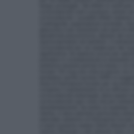
tempo prolungati. Tali effetti si verifica
corticosteroidi orali e possono variare nei
corticosteroidi. I possibili effetti siste
Cushingoide, soppressione surrenale, ritar
glaucoma e più raramente una serie di ef
iperattività psicomotoria, disturbi del so
(particolarmente nei bambini). Il trattam
corticosteroidi per via nasale può dar lu
significativa. Se esistono prove per adot
prendere in considerazione la necessità di
sistemica durante periodi di stress o di c
furoato 110 mcg una volta al giorno non è
ipotalamo-ipofisi-surrene (HPA) in soggetti
dose di fluticasone furoato per via endo
consenta il mantenimento di un efficace co
corticosteroidi endonasali, deve essere te
corticosteroidi ogni volta che più trattam
simultaneamente. Se esiste un qualsiasi mo
ridotta, si deve adottare particolare atten
steroideo sistemico al fluticasone furoato.
e topici possono essere riferiti disturbi 
visione offuscata o altri disturbi visivi, è