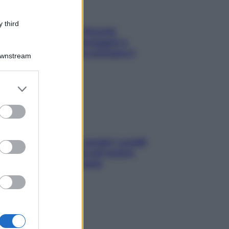
 third
Fame dopo cena? Perché
succede e 6 snack leggeri e
appetitosi che non rovinano il
Downstream
sonno
er and store
to grant or
ed purposes
Non solo Maldive: scopri i coralli
che si nascondono nel nostro
Mediterraneo (e come
proteggerli)