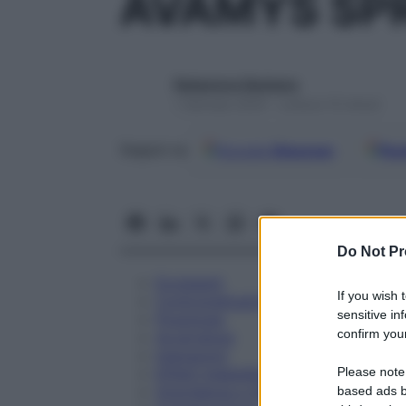
AVAMYS SPR
Redazione Starbene
1 Gennaio 2025 – Lettura 10 minuti
Google
Discover
Fon
Seguici su
Do Not Pr
Eccipienti
If you wish 
Controindicazioni
sensitive in
Posologia
confirm your
Avvertenze
Interazioni
Please note
Effetti Indesiderati
Gravidanza e Allattamento
based ads b