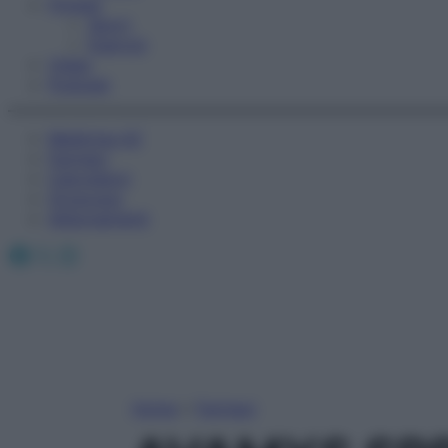
Fitness
Sport
Esercizi
Video
Podcast
Medicina AZ
Farmaci
Calcolatori
Oroscopo
Abbonamenti
Facebook
X
Instagram
Home
»
Farmaci