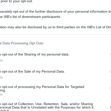
 prior to your opt-out.
rately opt-out of the further disclosure of your personal information by
he IAB’s list of downstream participants.
TO/POTASSIO CLAVULANATO
tion may also be disclosed by us to third parties on the IAB’s List of 
Descrizione tipo ricetta:
RR – RIPETIBILE
 that may further disclose it to other third parties.
10V IN 6MESI
 that this website/app uses one or more Google services and may gath
l Data Processing Opt Outs
Forma farmaceutica:
COMPRESSE
including but not limited to your visit or usage behaviour. You may click 
RIVESTITE
 to Google and its third-party tags to use your data for below specifi
o opt-out of the Sharing of my personal data.
ogle consent section.
 seguenti infezioni negli adulti e nei bambini (vedere
In
erica acuta (diagnosticate in modo adeguato)• Otite
nchiti croniche (diagnosticate in modo adeguato) •
o opt-out of the Sale of my Personal Data.
Pielonefrite • Infezioni della pelle e dei tessuti molli
In
ascesso dentale grave con celluliti diffuse • Infezioni
elite. Si devono tenere in considerazione le linee-
to opt-out of processing my Personal Data for Targeted
genti antibatterici.
ing.
In
o opt-out of Collection, Use, Retention, Sale, and/or Sharing
ersonal Data that Is Unrelated with the Purposes for which it
lected.