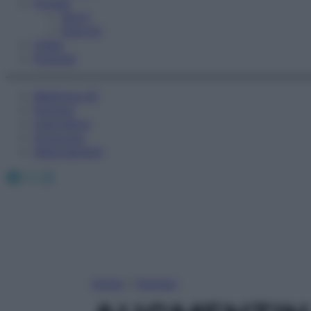
Fitness
Sport
Esercizi
Video
Podcast
Medicina AZ
Farmaci
Calcolatori
Oroscopo
Abbonamenti
Facebook
X
Instagram
Home
»
Farmaci