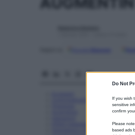
AUGMENTIN
Redazione Starbene
1 Gennaio 2025 – Lettura 14 minuti
Google
Discover
Fon
Seguici su
Do Not Pr
Eccipienti
If you wish 
Controindicazioni
sensitive in
Posologia
confirm your
Avvertenze
Interazioni
Please note
Effetti Indesiderati
Gravidanza e Allattamento
based ads b