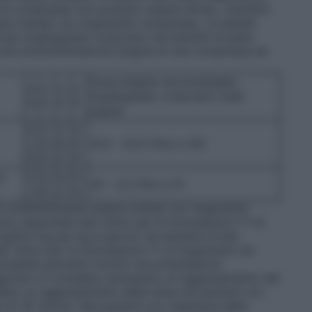
he le compresse non possono essere divise, i bambini
ere trattati con Augmentin compresse. La tabella
cevuta (mg/kg/peso corporeo) nei bambini di peso
 una somministrazione singola di una compressa da
Dose singola raccomandata
4
3
3
2
[mg/kg/peso corporeo] (vedi
0
5
0
5
sopra)
2
2
2
3
1,
5,
9,
5,
12,5 – 22,5 (fino a 35)
9
0
2
0
]
3
3,
4,
5,
1,8 – 3,2 (fino a 5)
,1
6
2
0
o preferibilmente essere trattati con Augmentin
 disponibili dati clinici per le formulazioni 7:1 di
mg/6,4 mg per kg al giorno nei bambini di età
ti clinici per le formulazioni 7:1 di Augmentin nei
 possibile pertanto fornire raccomandazioni
ni
Non si considera necessario un aggiustamento del
esto un aggiustamento della dose nei pazienti con
e di 30 ml/min. Nei pazienti con clearance della