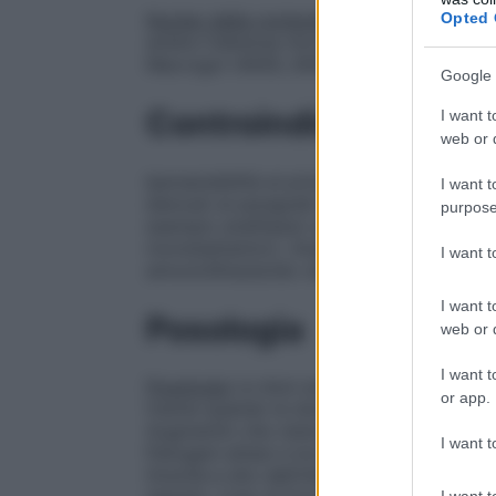
Opted 
Nucleo della compressa
Magnesio stearat
anidra Cellulosa microcristallina
Filmatur
Macrogol (4000, 6000) Dimeticone
Google 
Controindicazioni
I want t
web or d
Ipersensibilità al principio attivo, a qualsi
I want t
elencati al paragrafo 6.1. Anamnesi positi
purpose
esempio anafilassi) ad altri agenti beta-
monobattamici). Anamnesi positiva per itt
I want 
amoxicillina/acido clavulanico (vedere pa
I want t
Posologia
web or d
I want t
Posologia
Le dosi sono espresse in termin
or app.
tranne quando le dosi sono definite nei t
Augmentin che viene scelta per il trattam
I want t
Patogeni attesi e loro probabile suscettibi
Gravità e sito dell’infezione • Età, peso e
I want t