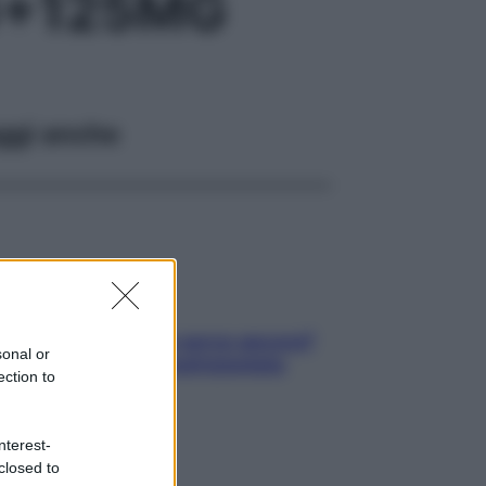
G+125MG
ggi anche
Contare le calorie serve ancora?
sonal or
La risposta della nutrizionista
ection to
nterest-
closed to