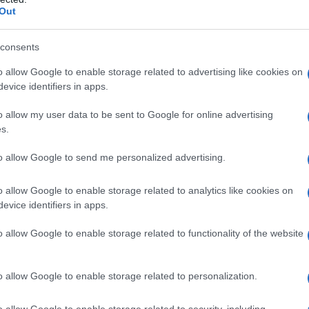
Out
o Carbossimetilamido sodico A Silice colloidale
a della compressa
Titanio diossido (E171) Ipromellosa
consents
o allow Google to enable storage related to advertising like cookies on
evice identifiers in apps.
asi penicillina o ad uno qualsiasi degli eccipienti
o allow my user data to be sent to Google for online advertising
va per gravi reazioni di ipersensibilità immediata (ad
s.
lattamici (ad esempio cefalosporine, carbapenemi o
ero/insufficienza epatica dovuti ad
to allow Google to send me personalized advertising.
ragrafo 4.8).
o allow Google to enable storage related to analytics like cookies on
evice identifiers in apps.
o allow Google to enable storage related to functionality of the website
i di contenuto di amoxicillina/acido clavulanico
ermini di un singolo componente. La dose di
ento di ogni singola infezione deve tenere conto di: •
o allow Google to enable storage related to personalization.
lità agli agenti antibatterici (vedere paragrafo 4.4) •
 funzionalità renale del paziente, come descritto di
o allow Google to enable storage related to security, including