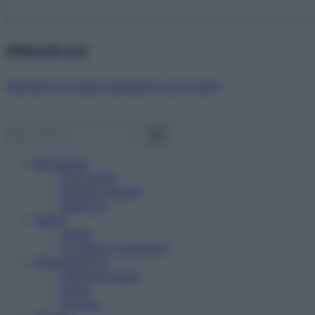
Abbonati ora!
Starbene ti regala benessere ogni mese!
Benessere
Psicologia
Rimedi naturali
Bellezza
Salute
News
Problemi e soluzioni
Alimentazione
Mangiare sano
Diete
Ricette