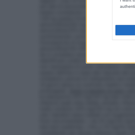
seguito. L’uso di formulazioni alternativ
più alte di amoxicillina e/o di differenti 
authenti
essere considerato come necessario (veder
≥40 kg questa formulazione di Augmentin 
amoxicillina/250 mg di acido clavulanico
amoxicillina/375 mg di acido clavulanico p
somministrato come raccomandato di segu
formulazione di Augmentin fornisce un m
amoxicillina/143-400 mg di acido clavul
Se si considera necessario aumentare la d
identificare un’altra formulazione di Augm
non necessarie di acido clavulanico (veder
essere definita in base alla risposta del p
richiedono periodi di trattamento più lung
14 giorni senza un controllo medico (vede
prolungata).
Adulti e bambini di peso ≥4
le indicazioni) 875 mg/125 mg due volte al
infezioni quali otite media, sinusite, infezi
tratto urinario): 875 mg/125 mg tre volte 
che i bambini siano trattati con Augment
Dosi raccomandate: • da 25 mg/3,6 mg/kg
due dosi suddivise; • fino a 70 mg/10 mg
considerato per alcune infezioni (quali oti