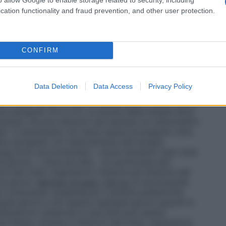
e di Augmentin (ad esempio quelle che forniscono dosi
rapporti di amoxicillina – acido clavulanico) deve
cation functionality and fraud prevention, and other user protection.
e paragrafi 4.4 e 5.1). Per adulti e bambini di peso
fornisce una dose totale giornaliera di 1750 mg di
 con dosaggio di due volte al giorno e di 2625 mg di
er il dosaggio di tre volte al giorno, quando
CONFIRM
ito. Per i bambini di peso <40 kg, questa
assimo di dose giornaliera di 1000-2800 mg di
anico, quando somministrata alla dose raccomandata.
Data Deletion
Data Access
Privacy Policy
ose giornaliera di amoxicillina, si raccomanda di
entin per evitare la somministrazione di dosi elevate
e paragrafi 4.4 e 5.1). La durata della terapia deve
aziente. Alcune infezioni (ad esempio le osteomieliti)
hi. Il trattamento non deve essere proseguito oltre
re paragrafo 4.4 relativamente alla terapia
0 kg
Dosi raccomandate: • dose standard: (per tutte
 giorno. • dose più alta – (in particolare per
oni del tratto respiratorio inferiore ed infezioni del
al giorno.
Bambini di peso <40 kg
Si raccomanda
in compresse, sospensione o bustine pediatriche.
/al giorno a 45 mg/6,4 mg/kg/al giorno assunti in
/kg/giorno suddivise in due dosi può essere
te media, sinusite e infezioni del tratto respiratorio