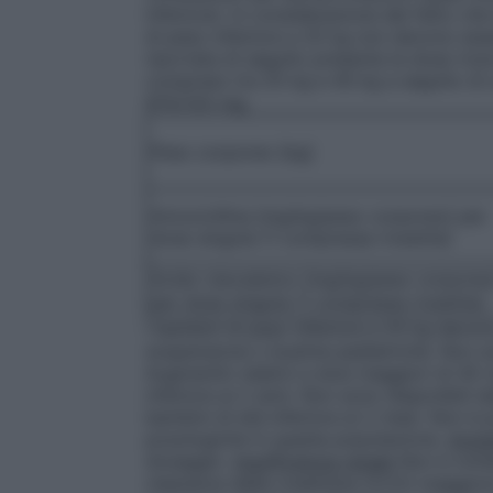
inferiore). In considerazione del fatto c
di peso inferiore a 25 kg non devono ess
riportata di seguito presenta la dose ri
compreso tra 25 kg e 40 kg a seguito di
875/125 mg.
Peso corporeo [kg]
Amoxicillina [mg/kg/peso corporeo] per
dose singola (1 compressa rivestita)
Acido clavulanico [mg/kg/peso corporeo
per dose singola (1 compressa rivestita)
I bambini di peso inferiore a 25 kg devon
sospensione o bustine pediatriche. Non sono
Augmentin relativi a dosi maggiori di 45 
inferiore ai 2 anni. Non sono disponibili da
bambini di età inferiore ai 2 mesi. Non è
posologiche in questa popolazione.
Anzia
dosaggio.
Insufficienza renale
Non è richi
clearance della creatinina (CrCl) maggior