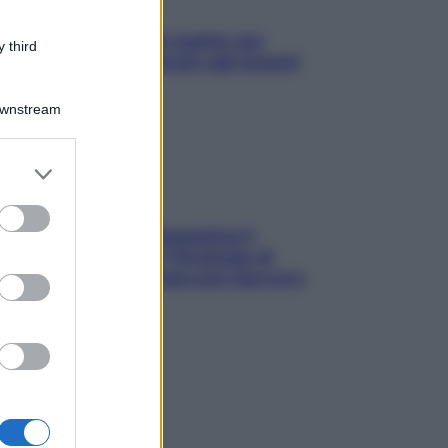
L’oroscopo food di Jupiter per
 third
l’estate 2026 dedicato agli amanti
del cibo
Downstream
er and store
to grant or
ed purposes
La trappola della dopamina ti
segue in spiaggia? Strategie di
digital detox per staccare davvero