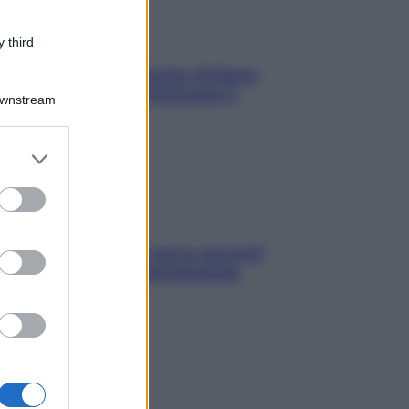
 third
In menopausa il rischio d’infarto
aumenta: è ora di rinforzare il
Downstream
cuore
er and store
to grant or
ed purposes
Contare le calorie serve ancora?
La risposta della nutrizionista