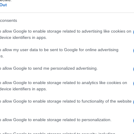
ttia cardiovascolare
La prevenzione degli eventi
Out
 rischio per un primo evento cardiovascolare (vedere
i altri fattori di rischio.
consents
o allow Google to enable storage related to advertising like cookies on
evice identifiers in apps.
arato Sodio laurilsolfato Cellulosa microcristallina
o allow my user data to be sent to Google for online advertising
scarmellosa sodica Sodio idrossido
Rivestimento:
) Macrogol 3000 Talco
s.
to allow Google to send me personalized advertising.
o allow Google to enable storage related to analytics like cookies on
enti: – Con ipersensibilità al principio attivo o ad
evice identifiers in apps.
paragrafo 6.1. – Con malattia epatica in fase attiva o
transaminasi, oltre 3 volte il limite normale superiore.
o allow Google to enable storage related to functionality of the website
nelle donne in età fertile che non usano appropriate
.6).
o allow Google to enable storage related to personalization.
o allow Google to enable storage related to security, including