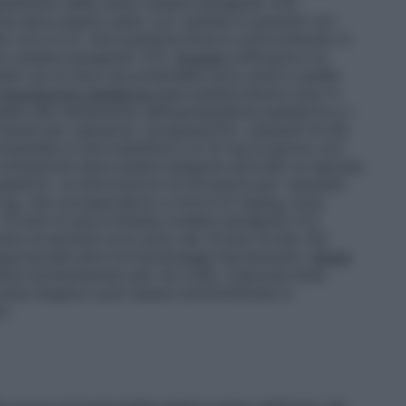
stamento della dose (vedere paragrafo 4.4).
rka deve essere usato con cautela in pazienti con
 4.4 e 5.2). Atorvastatina Krka è controindicato in
va (vedere paragrafo 4.3).
Anziani
L’efficacia e la
attati con le dosi raccomandate sono simili a quelle
Popolazione pediatrica
Ipercolesterolemia L’uso in
listi del trattamento dell’iperlipidemia pediatrica e i
ente per valutarne i progressi.Per i pazienti di età
comandata di atorvastatina è di 10 mg al giorno con
a titolazione deve essere eseguita secondo la risposta
pediatrici. Le informazioni di sicurezza per i pazienti
20 mg, che corrispondono a circa 0,5 mg/kg, sono
i 10 anni di età è limitata (vedere paragrafo 5.1).
nto di pazienti al di sotto dei 10 anni di età. Per
ppropriate altre forme/dosaggi farmaceutici.
Modo
iene somministrato per via orale. Ciascuna dose
dose singola e può essere somministrata in
o.