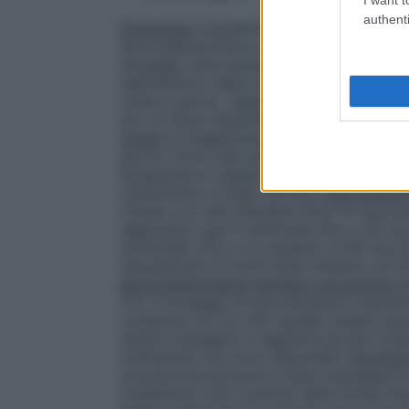
authenti
Posologia
Il paziente deve essere posto a
Atorvastatina Krka e deve continuare la di
dosaggio deve essere personalizzato tenen
dell’obiettivo della terapia e della rispos
volta al giorno. Aggiustamenti del dosaggi
più. La dose massima è 80 mg una volta a
mista
La maggioranza dei pazienti è contr
giorno. Entro due settimane si osserva un
terapeutica è raggiunta solitamente entro
trattamento a lungo termine.
Ipercolester
iniziare con Atorvastatina Krka 10 mg al 
aggiustato ogni 4 settimane fino a 40 mg
aumentato fino a un massimo di 80 mg al
sequestrante di acidi biliari insieme con 
Ipercolesterolemia familiare omozigote
S
5.1). Il dosaggio di atorvastatina in pazi
compreso tra 10 e 80 mg/die (vedere parag
essere impiegato in aggiunta ad altri tratt
trattamenti non sono disponibili.
Prevenzi
prevenzione primaria è stata impiegata la d
colesterolo (LDL) previsti dalle attuali l