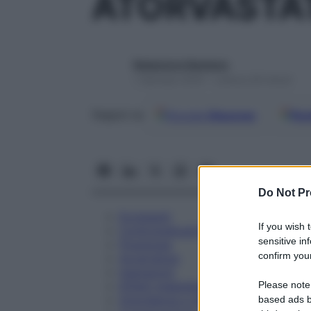
ATORVASTAT
Redazione Starbene
1 Gennaio 2025 – Lettura 26 minuti
Google
Discover
Fon
Seguici su
Do Not Pr
Eccipienti
If you wish 
Controindicazioni
sensitive in
Posologia
confirm your
Avvertenze
Interazioni
Please note
Effetti Indesiderati
Gravidanza e Allattamento
based ads b