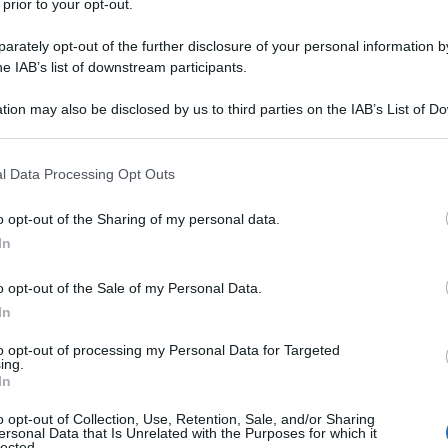
 prior to your opt-out.
rately opt-out of the further disclosure of your personal information by
he IAB’s list of downstream participants.
O
tion may also be disclosed by us to third parties on the IAB’s List of 
Descrizione tipo ricetta:
RR – RIPETIBILE
 that may further disclose it to other third parties.
10V IN 6MESI
 that this website/app uses one or more Google services and may gath
l Data Processing Opt Outs
Forma farmaceutica:
COMPRESSE
including but not limited to your visit or usage behaviour. You may click 
RIVESTITE
 to Google and its third-party tags to use your data for below specifi
o opt-out of the Sharing of my personal data.
ogle consent section.
In
o opt-out of the Sale of my Personal Data.
icato in aggiunta alla dieta per ridurre i livelli
lo, apolipoproteina B, e trigliceridi in pazienti adulti,
In
10 anni con ipercolesterolemia primaria inclusa
ozigote), iperlipemia mista (corrispondente ai Tipi IIa
to opt-out of processing my Personal Data for Targeted
ing.
 quando la risposta alla dieta e ad altre misure non
In
a Krka è anche indicato per ridurre il colesterolo
ulti con ipercolesterolemia familiare omozigote in
o opt-out of Collection, Use, Retention, Sale, and/or Sharing
nti (ad esempio LDL aferesi) o se tali trattamenti non
ersonal Data that Is Unrelated with the Purposes for which it
lected.