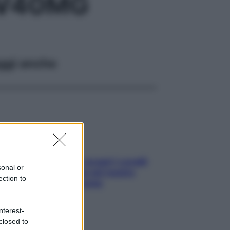
IV40MG
ggi anche
Non solo Maldive: scopri i coralli
sonal or
che si nascondono nel nostro
ection to
Mediterraneo (e come
proteggerli)
nterest-
closed to