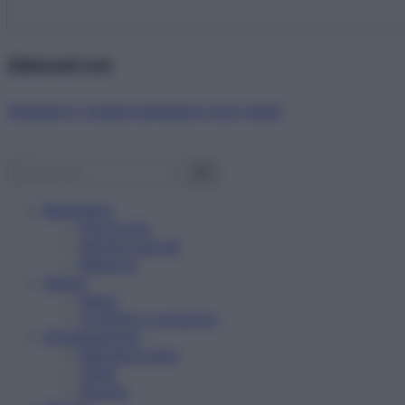
Abbonati ora!
Starbene ti regala benessere ogni mese!
Benessere
Psicologia
Rimedi naturali
Bellezza
Salute
News
Problemi e soluzioni
Alimentazione
Mangiare sano
Diete
Ricette