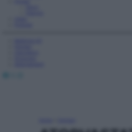
Fitness
Sport
Esercizi
Video
Podcast
Medicina AZ
Farmaci
Calcolatori
Oroscopo
Abbonamenti
Facebook
X
Instagram
Home
»
Farmaci