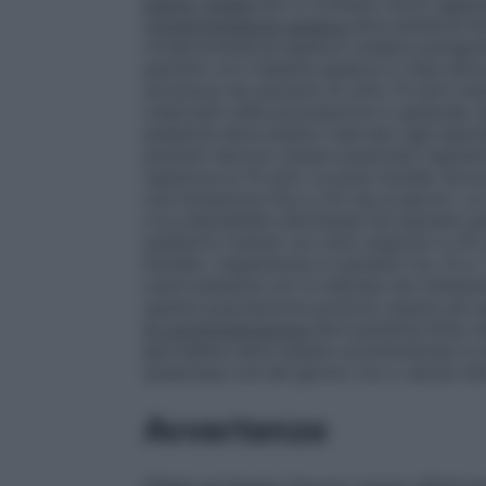
Danno renale
Non è richiesto alcun aggiu
Compromissione epatica
Atorvastatina K
compromissione epatica (vedere paragrafo
pazienti con malattia epatica in fase atti
sicurezza nei pazienti di oltre 70 anni tr
osservate nella popolazione in generale.
pediatria deve essere riservato agli specia
pazienti devono essere esaminati regolarm
superiore ai 10 anni, la dose iniziale rac
una titolazione fino a 20 mg al giorno. L
e la tollerabilità individuale nei pazienti 
pediatrici trattati con dosi superiori a 
limitate. L’esperienza in pazienti tra i 6 e 
L’atorvastatina non è indicata nel trattame
questa popolazione possono essere più a
di somministrazione
Atorvastatina Krka v
giornaliera deve essere somministrata in 
qualunque ora del giorno con o senza cib
Avvertenze