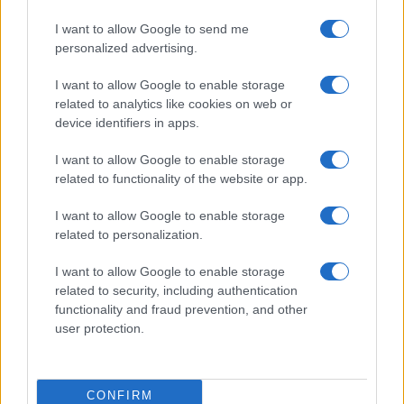
I want to allow Google to send me
personalized advertising.
I want to allow Google to enable storage
related to analytics like cookies on web or
device identifiers in apps.
I want to allow Google to enable storage
related to functionality of the website or app.
I want to allow Google to enable storage
related to personalization.
I want to allow Google to enable storage
related to security, including authentication
functionality and fraud prevention, and other
user protection.
CONFIRM