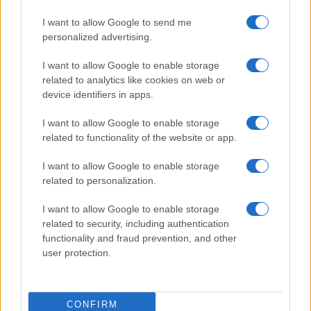
I want to allow Google to send me
personalized advertising.
I want to allow Google to enable storage
related to analytics like cookies on web or
device identifiers in apps.
I want to allow Google to enable storage
related to functionality of the website or app.
I want to allow Google to enable storage
related to personalization.
I want to allow Google to enable storage
related to security, including authentication
functionality and fraud prevention, and other
user protection.
CONFIRM