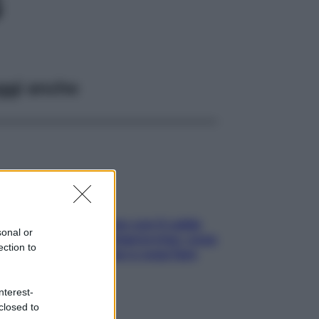
G
ggi anche
Perché la pressione con il caldo
sonal or
scende e sale all’improvviso: cosa
ection to
succede alle donne e cosa fare
subito
nterest-
closed to