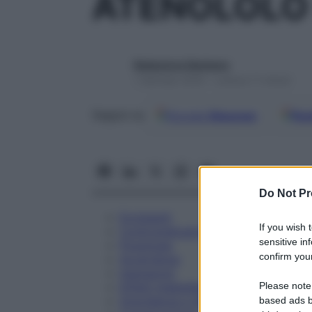
ATENOLOLO
Redazione Starbene
1 Gennaio 2025 – Lettura 11 minuti
Google
Discover
Fon
Seguici su
Do Not Pr
Eccipienti
If you wish 
Controindicazioni
sensitive in
Posologia
confirm your
Avvertenze
Interazioni
Please note
Effetti Indesiderati
Gravidanza e Allattamento
based ads b