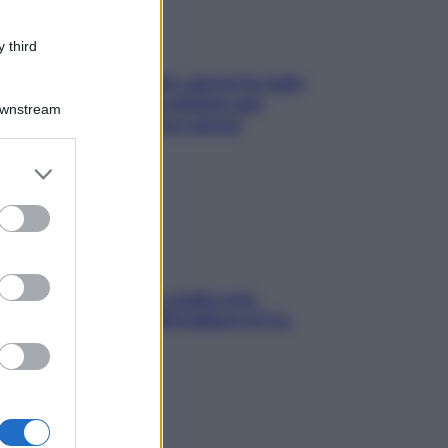
 third
Doccia, lavarsi tutti i giorni fa male
alla pelle? I miti da sfatare per
Downstream
proteggerla davvero senza
stressarla
er and store
to grant or
ed purposes
Aria condizionata: usala così,
senza rischiare raffreddore & Co.