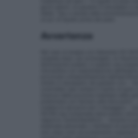
creatinina nel siero > 6 mg/dl) la dose o
giorni alterni. Ai pazienti in emodialisi 
dialisi. Tipo e durata della somministraz
un po’ di liquido prima dei pasti.
Avvertenze
Nel caso la terapia con Atenololo EG 50
sospesa dopo uso prolungato, la riduzio
diminuzione scalare, in quanto una sospe
miocardica con esacerbazione dell’angina
provocare un’esacerbazione dell’iperten
stretto è necessario nei pazienti con: – 
controllato (per evitare il rischio di grav
(tumore della porzione midollare delle gh
preliminare con farmaci alfa–bloccanti); 
(vedere le istruzioni per il dosaggio); – 
50/100 mg Compresse deve essere utilizz
rapporto rischio/beneficio: – durante la 
anamnesi personale o familiare di psoriasi
solo dopo aver accuratamente soppesato i 