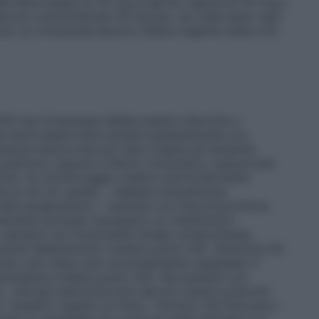
rale deve essere di 25 mg al giorno oppure di 50 mg a
si devono somministrare 50 mg per via orale dopo ogni
ione: Le compresse devono essere ingerite intere con
/100 mg Compresse debba essere interrotta o
ne deve essere fatta sempre gradualmente con
nsione improvvisa può dare origine ad ischemia
 pectoris, oppure a infarto miocardico, oppure può
sione. Un monitoraggio medico particolarmente
blocco AV di I grado; – diabete scarsamente
i stati ipoglicemici); – pazienti con feocromocitoma
iandole surrenali; necessario un trattamento
– pazienti con funzionalità renale compromessa
durante l’allattamento (vedere punto 4.6). Atenololo EG
ato solo dopo aver accuratamente soppesato il
gravidanza (vedere punto 4.6). Nei pazienti con
, i farmaci beta bloccanti devono essere prescritti
benefici rispetto ai rischi. I farmaci che bloccano i