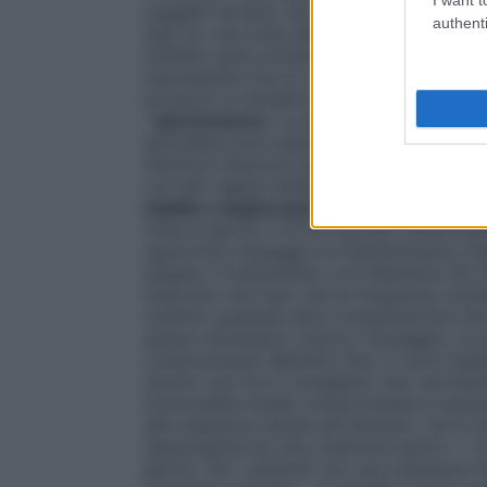
soggetti anziani. Successivi aumenti di 
authenti
(per es. una volta alla settimana) sotto co
L’effetto sarà completamente stabilizzat
improbabile che un ulteriore aumento di do
produrre un beneficio addizionale. Di rego
– Ipertensione
: La dose usuale giornalier
giornaliera può essere aumentata a 100 m
ulteriore riduzione della pressione sang
con altri agenti antiipertensivi, ad esemp
stabile e angina pectoris instabile
: La do
volta al giorno o di 50 mg due volte al g
opportuno dosaggio di mantenimento oral
singola. Il trattamento con Atenololo 
interrotto nel caso che la frequenza card
verifichi qualsiasi altra complicazione che
essere necessario ridurre il dosaggio, in 
compromessa. Bambini: Non vi sono esperi
motivo non ne è consigliato l’uso nei bambi
funzionalità renale compromessa è necess
alla clearance renale del farmaco. Se la 
(equivalente ad una creatinina serica < 3
giorno. Per i pazienti con una clearance d