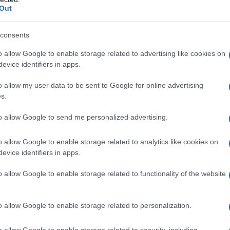
Out
consents
indicato nei pazienti con: – ipersensibilità al
cipienti elencati al paragrafo 6.1; – blocco AV di II o
o allow Google to enable storage related to advertising like cookies on
 blocchi SA; – shock; – insufficienza cardiaca
evice identifiers in apps.
ca a riposo < 50 battiti/minuto prima dell’inizio della
bi circolatori periferici in stadio avanzato; –
o allow my user data to be sent to Google for online advertising
onchiale); – somministrazione simultanea di MAO–
s.
anti); – ipersensibilità accertata ad altri farmaci
i. La somministrazione endovenosa di calcio
to allow Google to send me personalized advertising.
 o altri farmaci antiaritmici (come la disopiramide) è
con Atenololo EG 50/100 mg Compresse (ad eccezione
o allow Google to enable storage related to analytics like cookies on
evice identifiers in apps.
o allow Google to enable storage related to functionality of the website
le necessità individuali, soprattutto in base alla
ica. È consigliabile iniziare la terapia con il
o allow Google to enable storage related to personalization.
ssere in grado di identificare uno scompenso cardiaco
oce; questo è particolarmente importante nei
o allow Google to enable storage related to security, including