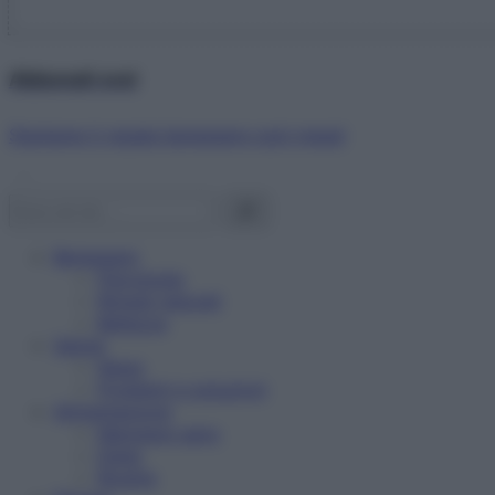
Abbonati ora!
Starbene ti regala benessere ogni mese!
Benessere
Psicologia
Rimedi naturali
Bellezza
Salute
News
Problemi e soluzioni
Alimentazione
Mangiare sano
Diete
Ricette