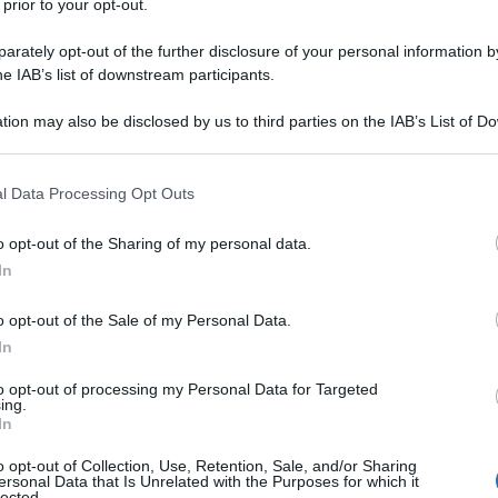
 prior to your opt-out.
rately opt-out of the further disclosure of your personal information by
he IAB’s list of downstream participants.
tion may also be disclosed by us to third parties on the IAB’s List of 
Descrizione tipo ricetta:
RR – RIPETIBILE
 that may further disclose it to other third parties.
10V IN 6MESI
 that this website/app uses one or more Google services and may gath
l Data Processing Opt Outs
Forma farmaceutica:
COMPRESSE
including but not limited to your visit or usage behaviour. You may click 
 to Google and its third-party tags to use your data for below specifi
o opt-out of the Sharing of my personal data.
ogle consent section.
In
 stabile o angina pectoris instabile. Disaritmie
o opt-out of the Sale of my Personal Data.
In
to opt-out of processing my Personal Data for Targeted
ing.
In
laurilsolfato, silice colloidale anidra, magnesio
o opt-out of Collection, Use, Retention, Sale, and/or Sharing
ersonal Data that Is Unrelated with the Purposes for which it
lected.