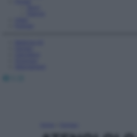
Fitness
Sport
Esercizi
Video
Podcast
Medicina AZ
Farmaci
Calcolatori
Oroscopo
Abbonamenti
Facebook
X
Instagram
Home
»
Farmaci