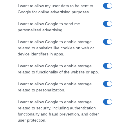
I want to allow my user data to be sent to
Google for online advertising purposes.
I want to allow Google to send me
personalized advertising.
I want to allow Google to enable storage
related to analytics like cookies on web or
device identifiers in apps.
I want to allow Google to enable storage
related to functionality of the website or app.
I want to allow Google to enable storage
related to personalization.
I want to allow Google to enable storage
related to security, including authentication
functionality and fraud prevention, and other
user protection.