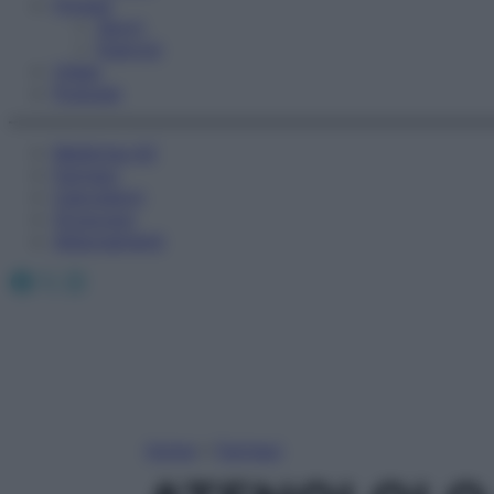
Fitness
Sport
Esercizi
Video
Podcast
Medicina AZ
Farmaci
Calcolatori
Oroscopo
Abbonamenti
Facebook
X
Instagram
Home
»
Farmaci