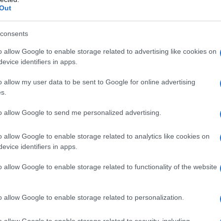
Out
consents
,5 mg non deve essere somministrato a pazienti
 condizioni: • ipersensibilità all’atenololo e al
o allow Google to enable storage related to advertising like cookies on
d uno qualsiasi degli eccipienti • blocco
evice identifiers in apps.
o • malattia del nodo del seno • bradicardia (< 55
non controllata da una terapia adeguata • shock
o allow my user data to be sent to Google for online advertising
della circolazione arteriosa periferica • grave
s.
a • feocromocitoma non trattato • gravidanza e
logia e modo di somministrazione”_) • gravi
to allow Google to send me personalized advertising.
ifesta I beta–bloccanti non devono essere associati
o allow Google to enable storage related to analytics like cookies on
evice identifiers in apps.
o allow Google to enable storage related to functionality of the website
nti in cui la pressione arteriosa è
e considerato il passaggio diretto dalla monoterapia
ntenimento abituale è una compressa al giorno di
o allow Google to enable storage related to personalization.
,5 mg compresse. Nei pazienti che non
a con ATENOLOLOCLORTALIDONE EG 50 mg + 12,5 mg
o allow Google to enable storage related to security, including