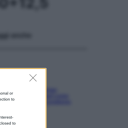
0+12,5
ggi anche
Capelli spezzati lungo
sonal or
l’attaccatura? Scopri come
ection to
risolvere l’annoso problema
nterest-
closed to