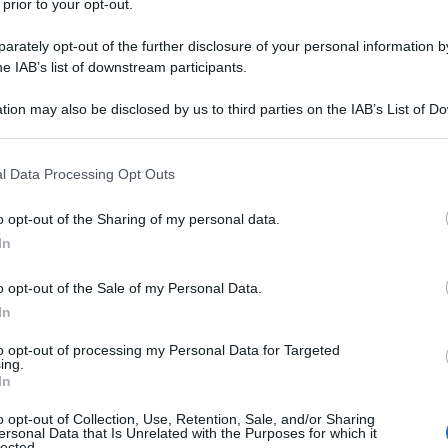
 prior to your opt-out.
rately opt-out of the further disclosure of your personal information by
he IAB’s list of downstream participants.
DONE
tion may also be disclosed by us to third parties on the IAB’s List of 
Descrizione tipo ricetta:
RR – RIPETIBILE
 that may further disclose it to other third parties.
10V IN 6MESI
 that this website/app uses one or more Google services and may gath
l Data Processing Opt Outs
Forma farmaceutica:
COMPRESSE
including but not limited to your visit or usage behaviour. You may click 
 to Google and its third-party tags to use your data for below specifi
o opt-out of the Sharing of my personal data.
ogle consent section.
In
ORTALIDONE EG 50 mg + 12,5 mg Compresse è
o opt-out of the Sale of my Personal Data.
ne essenziale nei pazienti in cui la pressione arteriosa
la monoterapia con atenololo o clortalidone.
In
to opt-out of processing my Personal Data for Targeted
ing.
In
 laurilsolfato; Gelatina; Magnesio stearato
o opt-out of Collection, Use, Retention, Sale, and/or Sharing
ersonal Data that Is Unrelated with the Purposes for which it
lected.