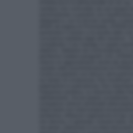
ATENOLOLO–CLORTALIDONE EG 50 mg + 12
cardiaco non controllato da una terapia 
somministrato a pazienti con insufficienz
adeguata e, con la dovuta cautela, a pazi
affetti da angina di Prinzmetal, ATEN
aumentare il numero e la durata delle cri
coronarica mediata dagli alfa recettori. 
considerato il suo impiego in questi pazie
selettivo. Sebbene sia controindicato in ca
periferica (vedere paragrafo 4.3), AT
indurre un aggravamento anche dei disordin
cautela nella somministrazione di AT
rivolta ai pazienti con blocco atrioventri
sul tempo di conduzione. Può modificare i
palpitazioni e sudorazione. Può mascherare
frequenza cardiaca.
La riduzione della fr
dall’atenololo. Dovrà essere considerata u
compaiono sintomi attribuibili all’eccessi
importante non interrompere bruscamente i
ischemica.
Affezioni respiratorie di tipo o
non devono, in generale, ricevere beta– b
vie aeree. L’atenololo è un beta–bloccante 