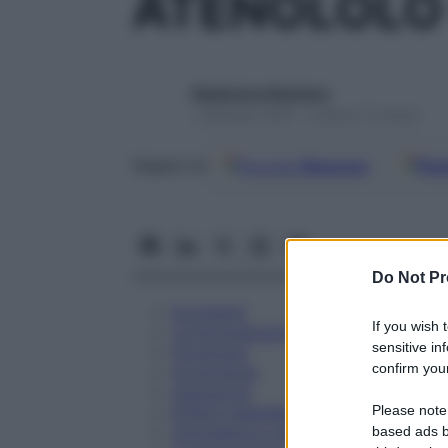
ATENOLOLO 
Redazione Starbene
1 Gennaio 2025 – Lettura 12 minuti
Google
Discover
Fon
Seguici su
Do Not Pr
Eccipienti
If you wish 
Controindicazioni
sensitive in
Posologia
confirm your
Avvertenze
Interazioni
Please note
Effetti Indesiderati
Gravidanza e Allattamento
based ads b