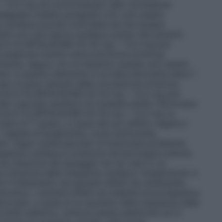
,5 mg sia controindicato nello scompenso
adeguata (vedere paragrafo 4.3), può essere
a cardiaca purché controllata da una terapia
enti con una riserva cardiaca scarsa. Nei pazienti
OLOLO–CLORTALIDONE EG 50 mg + 12,5 mg può
si anginose tramite vasocostrizione arteriosa
Tuttavia, seppur con la massima cautela, può essere
nti, in quanto l’atenololo è un beta–bloccante beta–1
so di gravi disturbi della circolazione arteriosa
ENOLOLO–CLORTALIDONE EG 50 mg + 12,5 mg può
i vascolari periferici di modesta entità. Particolare
ENOLOLO–CLORTALIDONE EG 50 mg + 12,5 mg va
colare di 1° grado, a causa del suo effetto negativo
 segnali di ipoglicemia, come tachicardia,
 i segni cardiovascolari di tireotossicosi.
Ridotta
equenza cardiaca è un’azione farmacologica indotta
na riduzione del dosaggio nei rari casi in cui
va riduzione della frequenza cardiaca. Sospensione: è
l trattamento nei pazienti affetti da cardiopatia
struttivo.
I pazienti affetti da malattia broncospastica
loccanti, a causa di un aumento della resistenza delle
beta1 selettivo, tuttavia questa selettività non è