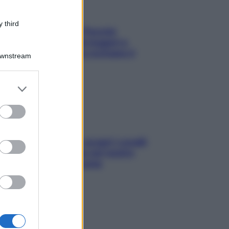
 third
Fame dopo cena? Perché
succede e 6 snack leggeri e
appetitosi che non rovinano il
Downstream
sonno
er and store
to grant or
ed purposes
Non solo Maldive: scopri i coralli
che si nascondono nel nostro
Mediterraneo (e come
proteggerli)