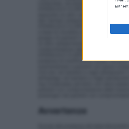
compresse, nei pazienti in età adulta, l
authenti
ATENOLOLO–CLORTALIDONE EG 100 mg + 2
associare un altro antipertensivo, quale u
altri farmaci antipertensivi possono esser
ATENOLOLO–CLORTALIDONE EG 50 mg + 12
a base di clonidina (vedere paragrafo 4.5
gruppo di pazienti il dosaggio è spesso p
un altro antipertensivo a dosi ridotte qua
compromissione della funzionalità renale 
ATENOLOLO CLORTALIDONE EG 50 mg + 12
presenza di insufficienza renale. Pertant
somministrata a pazienti con grave compr
4.3).
Uso nei bambini e negli adolescenti (
all’impiego nei bambini e negli adoles
mg Compresse; pertanto non deve essere 
pazienti con compromissione della funzio
posologici nei pazienti con compromissio
Avvertenze
Dovute alla presenza del beta–bloccante 