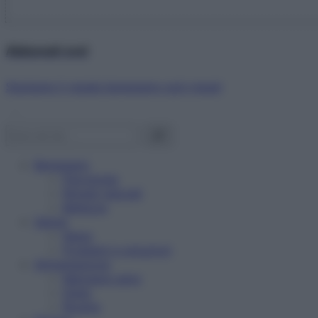
Abbonati ora!
Starbene ti regala benessere ogni mese!
Benessere
Psicologia
Rimedi naturali
Bellezza
Salute
News
Problemi e soluzioni
Alimentazione
Mangiare sano
Diete
Ricette