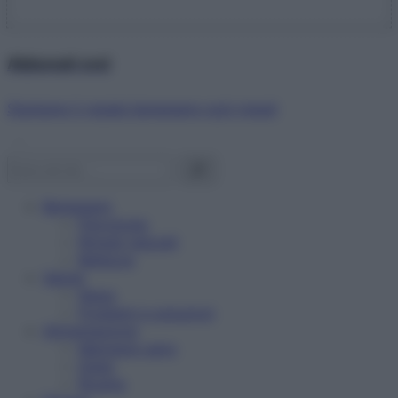
Abbonati ora!
Starbene ti regala benessere ogni mese!
Benessere
Psicologia
Rimedi naturali
Bellezza
Salute
News
Problemi e soluzioni
Alimentazione
Mangiare sano
Diete
Ricette