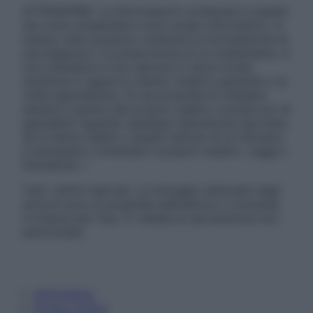
ATTENZIONE: Le informazioni contenute in questo
sito sono presentate a solo scopo informativo, in
nessun caso possono costituire la formulazione di
una diagnosi o la prescrizione di un trattamento, e
non intendono e non devono in alcun modo
sostituire il rapporto diretto medico-paziente o la
visita specialistica. Si raccomanda di chiedere
sempre il parere del proprio medico curante e/o di
specialisti riguardo qualsiasi indicazione riportata.
Se si hanno dubbi o quesiti sull’uso di un farmaco
è necessario contattare il proprio medico. Leggi il
Disclaimer »
Tutti i diritti riservati. Le immagini utilizzate negli
articoli sono di proprietà dell’editore o concesse
in licenza per l’uso. È vietata la riproduzione non
autorizzata.
Informativa
Privacy Policy