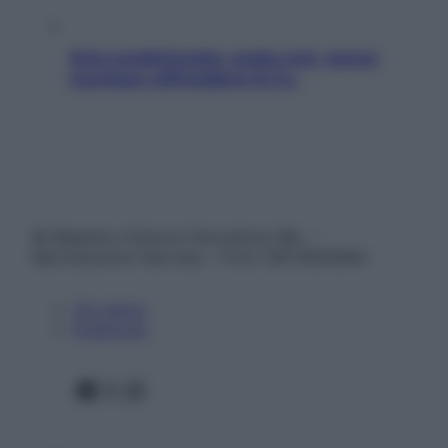
Aria condizionata: usala così, senza
rischiare raffreddore & Co.
© Belpietro Edizioni Periodiche SRL –
Riproduzione riservata – P.Iva 13673600964
Chi siamo
Pubblicità
Facebook
X
Instagram