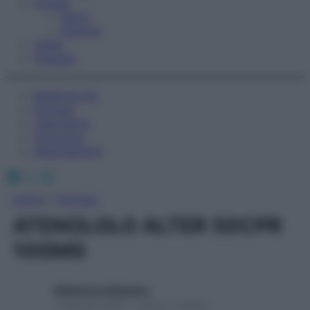
Fitness
Sport
Esercizi
Video
Podcast
Medicina AZ
Farmaci
Calcolatori
Oroscopo
Abbonamenti
Facebook
X
Instagram
Home
»
Farmaci
ATENOLOLO ALTER 50CPR
100MG
Redazione Starbene
1 Gennaio 2025 – Lettura 1 minuto