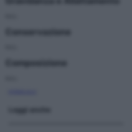
Gravidanza e Allattamento
NULL
Conservazione
NULL
Composizione
NULL
ATENOLOLO
Leggi anche