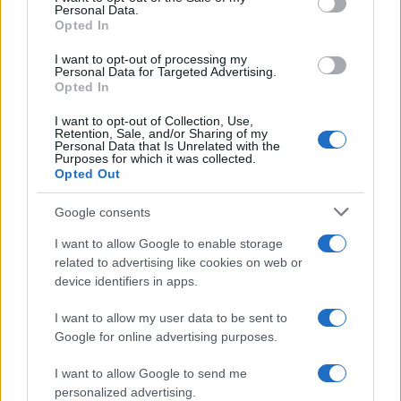
Personal Data.
not limited to your visit or usage behaviour. You may click to
Opted In
grant or deny consent to Google and its third-party tags to
use your data for below specified purposes in below Google
I want to opt-out of processing my
consent section.
Personal Data for Targeted Advertising.
Opted In
I want to opt-out of Collection, Use,
Retention, Sale, and/or Sharing of my
Personal Data that Is Unrelated with the
Purposes for which it was collected.
Opted Out
Google consents
I want to allow Google to enable storage
related to advertising like cookies on web or
device identifiers in apps.
I want to allow my user data to be sent to
Google for online advertising purposes.
I want to allow Google to send me
personalized advertising.