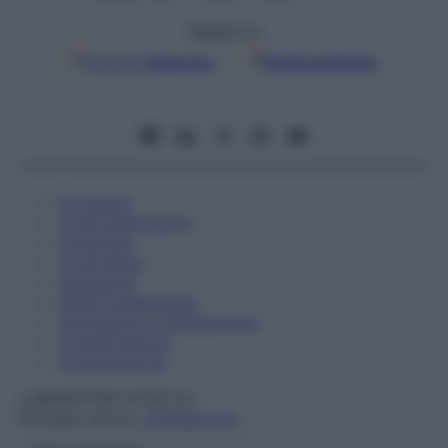
Seguici su
Google
Discover
Fonti preferite
Eccipienti
Controindicazioni
Posologia
Avvertenze
Interazioni
Effetti Indesiderati
Gravidanza e Allattamento
Conservazione
Composizione
LABORATORI ALTER Srl
Principio attivo:
ATENOLOLO