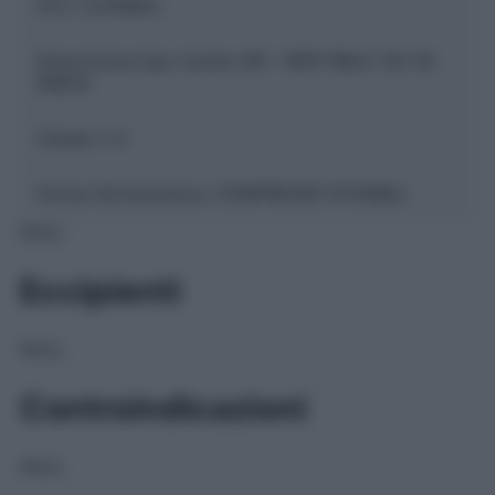
ATC:
C07AB03
Descrizione tipo ricetta:
RR – RIPETIBILE 10V IN
6MESI
Classe 1:
A
Forma farmaceutica:
COMPRESSE DIVISIBILI
NULL
Eccipienti
NULL
Controindicazioni
NULL