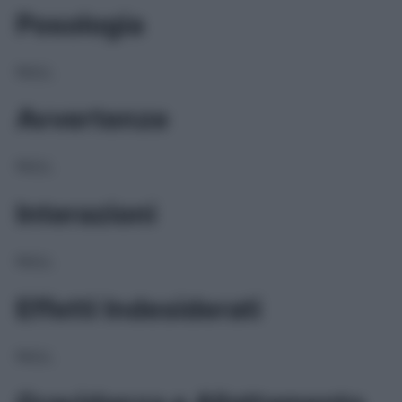
Posologia
NULL
Avvertenze
NULL
Interazioni
NULL
Effetti Indesiderati
NULL