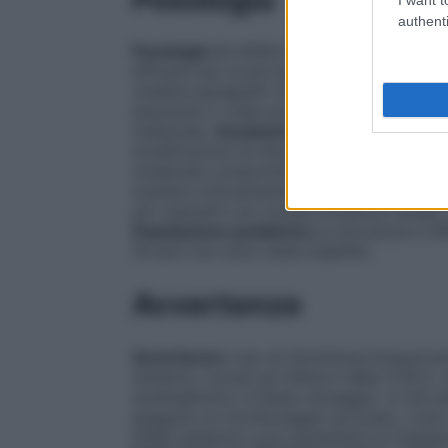
authenti
Posologia
Gli effetti indesiderati posson
efficace per la più breve durata possibile
(vedere paragrafo 4.4 Avvertenze special
assumere 2 volte al giorno durante i past
masticate.
Anziani/compromissione renal
modificazioni di dosaggio nell’anziano o 
moderata compromissione renale, poiché i
maniera clinicamente rilevante. Tuttavia, 
ed i pazienti con compromissione renale, 
Popolazione pediatrica
La sicurezza e l’e
18 anni non sono state stabilite.
Avvertenze
Avvertenze
L’uso di diclofenac/misopros
sistemici, inclusi gli inibitori della COX-
acetilsalicilico a basso dosaggio. In tali 
eseguire un monitoraggio accurato. L’uso
FANS sistemico può aumentare la frequen