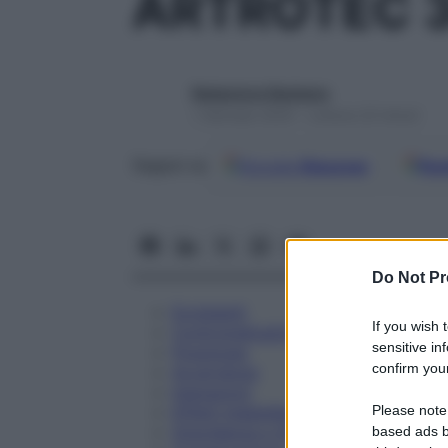
ARTROTEC 
Redazione Starbene
1 Gennaio 2025 – Lettura 22 minuti
Google
Discover
Fon
Seguici su
Do Not Pr
Eccipienti
If you wish 
Controindicazioni
sensitive in
Posologia
confirm your
Avvertenze
Interazioni
Please note
Effetti Indesiderati
Gravidanza e Allattamento
based ads b