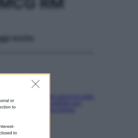
0MCG RM
ggi anche
Doccia, lavarsi tutti i giorni fa male
sonal or
alla pelle? I miti da sfatare per
ection to
proteggerla davvero senza
stressarla
nterest-
closed to