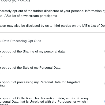
 prior to your opt-out.
rately opt-out of the further disclosure of your personal information by
he IAB’s list of downstream participants.
ISOPROSTOLO
tion may also be disclosed by us to third parties on the IAB’s List of 
Descrizione tipo ricetta:
RNR – NON
 that may further disclose it to other third parties.
RIPETIBILE (EX S/F)
 that this website/app uses one or more Google services and may gath
l Data Processing Opt Outs
Forma farmaceutica:
COMPRESSE RM
including but not limited to your visit or usage behaviour. You may click 
 to Google and its third-party tags to use your data for below specifi
o opt-out of the Sharing of my personal data.
ogle consent section.
Presenza Lattosio:
Si
In
chiedono una terapia con il farmaco antiinfiammatorio
o opt-out of the Sale of my Personal Data.
 al misoprostolo. La componente diclofenac di
tomatico dell’osteoartrosi e dell’artrite reumatoide.
In
5 è indicata nei pazienti che necessitano della
 indotte da farmaci antiinfiammatori non steroidei
to opt-out of processing my Personal Data for Targeted
ing.
In
o opt-out of Collection, Use, Retention, Sale, and/or Sharing
ersonal Data that Is Unrelated with the Purposes for which it
lected.