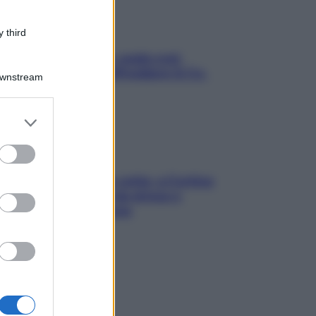
 third
Aria condizionata: usala così,
senza rischiare raffreddore & Co.
Downstream
er and store
to grant or
ed purposes
Mindfulness tra le vette: a Cortina
due giorni lontani da stress e
ansia da smartphone