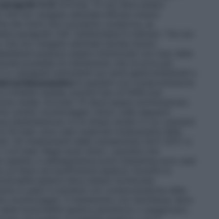
 paragrafo 4.3)
Artrotec 75 non deve essere
eno che non vengano adottate efficaci misure
ita dei rischi che il prodotto comporta, se
re paragrafo 4.6). Sull’etichetta è indicato: “Da non
eno che non vengano adottate idonee misure
ndesiderati possono essere minimizzati con l’uso della
durata possibile di trattamento che occorre per
e i paragrafi sottostanti sui rischi gastrointestinali e
le/cardiaca/epatica
In pazienti con compromissione
 si richiede cautela, poiché l’uso di FANS può
one renale. Artrotec 75 deve essere somministrato
tto stretto monitoraggio clinico nelle seguenti
ve disidratazione. In un ampio studio in cui i pazienti
 18 mesi, sono stati osservati innalzamenti delle
ti. Gli innalzamenti delle transaminasi (ALT/ AST) si
a 6 mesi. Negli studi clinici, i pazienti che
epatite, e nell’esperienza post-marketing sono stati
ra cui ittero ed insufficienza epatica. Durante la
nzionalità epatica deve essere monitorata
stolo è usato in pazienti con compromissione della
nto monitoraggio. Il trattamento con diclofenac deve
t della funzionalità epatica persistono o peggiorano,