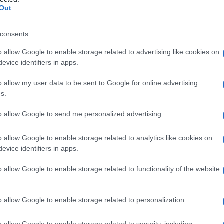
Out
:
Nucleo
: lattosio monoidrato, cellulosa
e K-30, magnesio stearato.
Strato esterno
: acido
ido, talco, trietilcitrato, ipromellosa, crospovidone,
consents
anidra, cellulosa microcristallina.
o allow Google to enable storage related to advertising like cookies on
evice identifiers in apps.
o allow my user data to be sent to Google for online advertising
s.
 casi: – Ulcera/emorragia peptica o perforazione
ntestinale in atto o sanguinamenti in atto di altra
to allow Google to send me personalized advertising.
ascolari. – Gravidanza accertata o pianificata. –
contraccettive efficaci (vedere paragrafi 4.4, 4.6 e
ac, acido acetilsalicilico, altri FANS, misoprostolo,
o allow Google to enable storage related to analytics like cookies on
prodotto. – Pazienti in cui l’acido acetilsalicilico o
evice identifiers in apps.
ticaria o rinite acuta. – Trattamento del dolore peri-
 bypass aorto-coronarico (CABG). – Insufficienza
o allow Google to enable storage related to functionality of the website
e. – Insufficienza cardiaca congestizia conclamata
emica, arteriopatia periferica e/o vasculopatia
o allow Google to enable storage related to personalization.
o allow Google to enable storage related to security, including