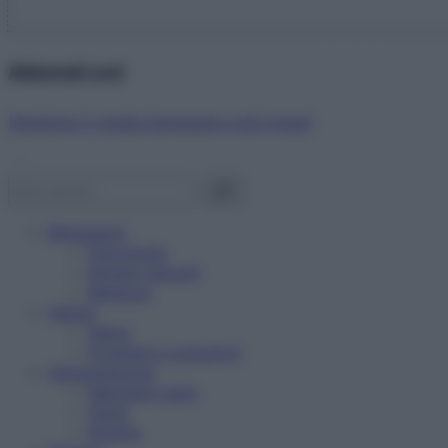
Abbonati ora!
Starbene ti regala benessere ogni mese!
Benessere
Psicologia
Rimedi naturali
Bellezza
Salute
News
Problemi e soluzioni
Alimentazione
Mangiare sano
Diete
Ricette