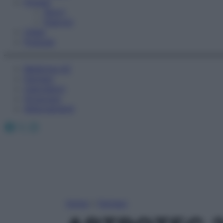
Fitness
Sport
Esercizi
Video
Podcast
Medicina AZ
Farmaci
Calcolatori
Oroscopo
Abbonamenti
Facebook
X
Instagram
Home
»
Farmaci