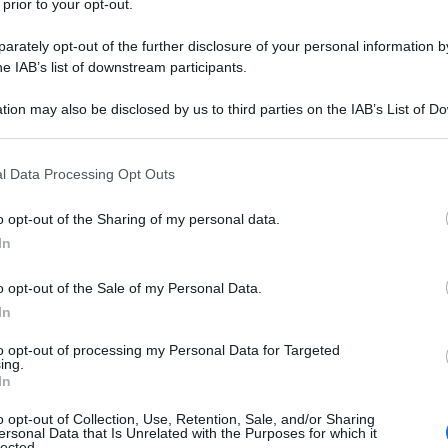
 prior to your opt-out.
rately opt-out of the further disclosure of your personal information by
he IAB’s list of downstream participants.
ISINA
tion may also be disclosed by us to third parties on the IAB’s List of 
Descrizione tipo ricetta:
RR – RIPETIBILE
 that may further disclose it to other third parties.
10V IN 6MESI
 that this website/app uses one or more Google services and may gath
l Data Processing Opt Outs
Forma farmaceutica:
SCHIUMA
including but not limited to your visit or usage behaviour. You may click 
 to Google and its third-party tags to use your data for below specifi
o opt-out of the Sharing of my personal data.
ogle consent section.
Presenza Lattosio:
No
In
 e flogistici di natura reumatica o traumatica delle
o opt-out of the Sale of my Personal Data.
ei legamenti
In
to opt-out of processing my Personal Data for Targeted
ing.
In
nilpirrolidone (PVP k 25), lavanda nerolene, alcool
o opt-out of Collection, Use, Retention, Sale, and/or Sharing
ersonal Data that Is Unrelated with the Purposes for which it
lected.