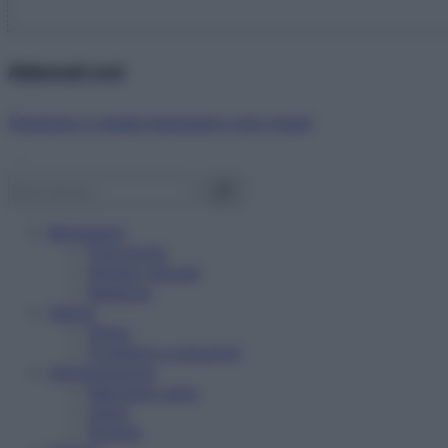
Abbonati ora!
Starbene ti regala benessere ogni mese!
Benessere
Psicologia
Rimedi naturali
Bellezza
Salute
News
Problemi e soluzioni
Alimentazione
Mangiare sano
Diete
Ricette