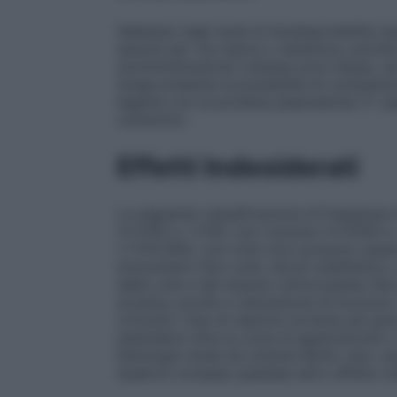
Sebbene negli studi di biodisponibilità ris
assunti per via topica o sistemica, poiché 
somministrazione cutanea sono basse, nei 
tenga presente la possibilità di competizi
legame con le proteine plasmatiche. E’ o
cumarinici.
Effetti Indesiderati
La seguente classificazione di frequenz
(≥1/100 a <1/10); non comune (≥1/1000 a 
(<1/10.000), non note (non possono essere 
Immunitario Non note: shock anafilattico, 
della cute e del tessuto sottocutaneo No
eczema, prurito e senzazione di bruciore.
orticaria. Casi di reazioni avverse più g
estendersi oltre la zona di applicazione o
Patologie renali ed urinarie Molto rare: c
Qualora compaia qualsiasi altro effetto i