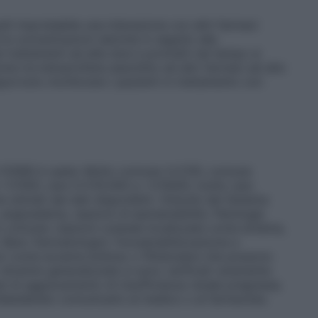
ulti improbabile una interazione con altri farmaci
le concentrazioni sieriche in seguito alla
trattamenti ad alte dosi e protratti nel tempo si
one tra ketoprofene assorbito ed altri farmaci ad alto
pportuno monitorare i pazienti in trattamento con
a CIOMS è usata: Molto comune (≥1/10); comune
<1/100); rare (≥1/10.000 a <1/1000); molto rare
stimati dai dati disponibili). Disturbi del Sistema
angioedema, reazioni di ipersensibilità. Patologie
n comune: reazioni cutanee localizzate come eritema,
 Rare: Dermatologici: fotosensibilizzazione e
ravi come eczema bolloso o flittenulare che possono
 divenire generalizzate si sono verificati raramente.
asi di aggravamento di insufficienza renale pregressa.
ndesiderato comunicarlo al medico o al farmacista.