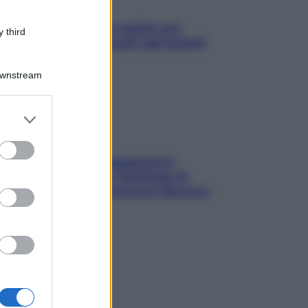
L’oroscopo food di Jupiter per
 third
l’estate 2026 dedicato agli amanti
del cibo
Downstream
er and store
to grant or
ed purposes
La trappola della dopamina ti
segue in spiaggia? Strategie di
digital detox per staccare davvero