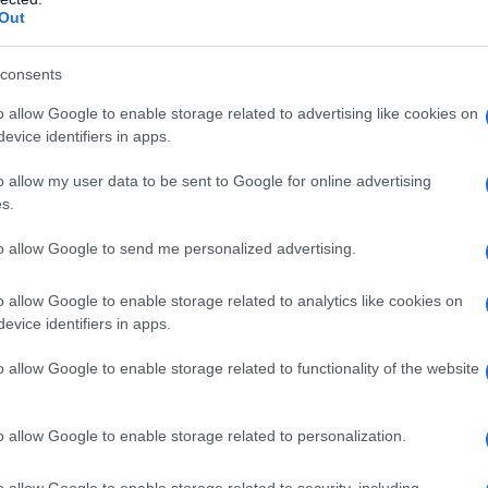
Out
consents
s. sintomi d’asma, rinite allergica, al ketoprofene,
lsalicilico o ad altri FANS. Storia di ipersensibilità
o allow Google to enable storage related to advertising like cookies on
 di fotosensibilizzazione. Storia di allergia cutanea
evice identifiers in apps.
rato, filtri solari UV o profumi. Esposizione alla luce
lusa la luce UV del solarium, durante il trattamento e
o allow my user data to be sent to Google for online advertising
terruzione. Cambiamenti patologici della pelle quali
s.
o ferite aperte. Terzo trimestre di gravidanza (vedi
ndicato durante l’allattamento.
to allow Google to send me personalized advertising.
o allow Google to enable storage related to analytics like cookies on
evice identifiers in apps.
della zona da trattare, applicare Artrosilene 15%
econdo prescrizione medica, massaggiando
o allow Google to enable storage related to functionality of the website
o. In caso di trattamento per ionoforesi il farmaco va
e sotto pressione capovolto agitare prima dell’uso ed
a del trattamento – il farmaco viene impiegato per
o allow Google to enable storage related to personalization.
odi che vanno da pochi giorni fino a 3–4 settimane.
o allow Google to enable storage related to security, including