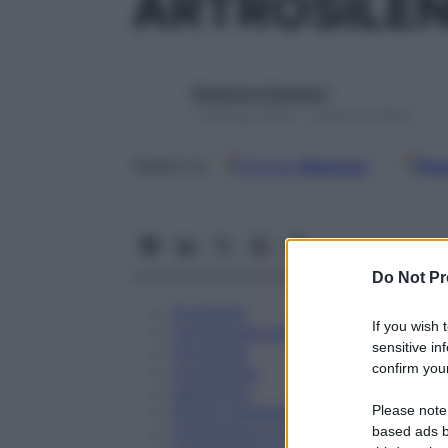
ARTROSILEN
Redazione Starbene
1 Gennaio 2025 – Lettura 5 minuti
Google
Discover
Fon
Seguici su
Do Not Pr
Eccipienti
If you wish 
Controindicazioni
sensitive in
Posologia
confirm your
Avvertenze
Interazioni
Please note
Effetti Indesiderati
Gravidanza e Allattamento
based ads b