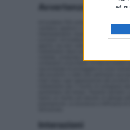
Avvertenze
authenti
Artrosilene 15% schiuma deve essere usato
cardiaca, epatica o renale: sono stati ripo
interessamento renale. Artrosilene 15% s
occlusivi. Artrosilene 15% schiuma cutane
aperte, ma solo sulla pelle intatta. Evita
trattamento deve essere sospeso immedia
cutanee, comprese quelle che si sviluppan
contenenti octocrilene. Al fine di evitare q
raccomanda di proteggere le zone trattate
del prodotto e nelle due settimane succes
mani dopo ogni applicazione del prodott
trattamento per il rischio di sviluppare de
aumentano nel tempo. Pazienti asmatici con
hanno un rischio più elevato di allergia all
popolazione. La sicurezza e l’efficacia d
dimostrata.
Interazioni