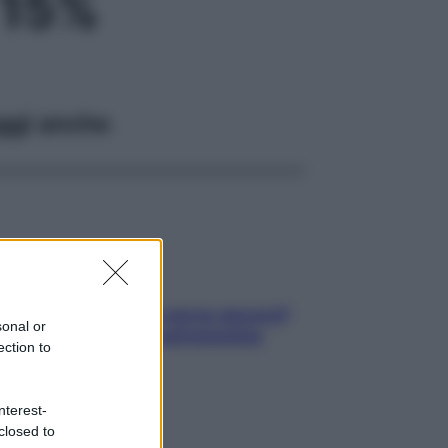
 15%
ggi anche
Contare le calorie serve ancora?
sonal or
La risposta della nutrizionista
ection to
nterest-
closed to