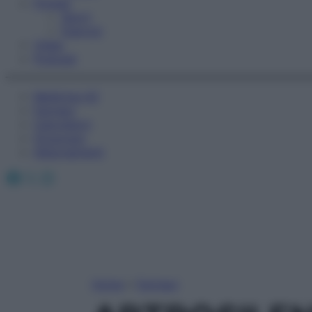
Fitness
Sport
Esercizi
Video
Podcast
Medicina AZ
Farmaci
Calcolatori
Oroscopo
Abbonamenti
Facebook
X
Instagram
Home
»
Farmaci