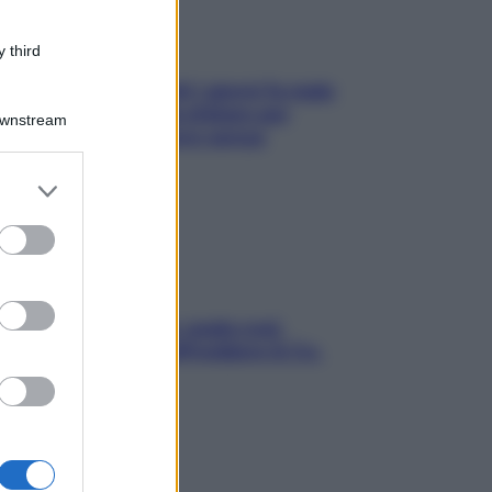
 third
Doccia, lavarsi tutti i giorni fa male
alla pelle? I miti da sfatare per
Downstream
proteggerla davvero senza
stressarla
er and store
to grant or
ed purposes
Aria condizionata: usala così,
senza rischiare raffreddore & Co.