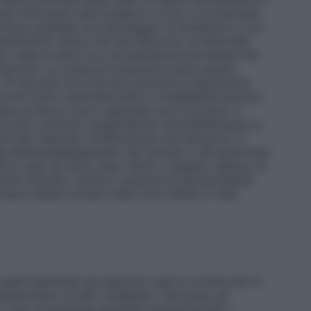
resì informarsi sulle terapie in corso e su eventuali
evitare qualsiasi sovradosaggio di anestetico e non
st’ultimo senza che sia trascorso un intervallo
, usare le dosi e le concentrazioni più basse che
ricercato. La soluzione anestetica deve essere
o 10 secondi circa da una preventiva aspirazione.
zone molto vascolarizzate è consigliabile lasciare
ere al blocco loco–regionale vero e proprio. Il
ccurato controllo sospendendo immediatamente la
me (per esempio modificazione del sensorio). E’
ta dell’equipaggiamento dei farmaci e del personale
n casi rari sono stati riferiti, a seguito dell’uso di
 esito infausto, anche in assenza di ipersensibilità
e deve essere evitata nelle zone infette e nelle
elli desiderati gli oppiacei usati di routine per la
mentare od altri analgesici, l’atropina, gli
 in caso di anestesia generale supplementare, i