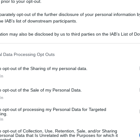
 prior to your opt-out.
rately opt-out of the further disclosure of your personal information by
/ADRENALINA BITARTRATO
he IAB’s list of downstream participants.
Descrizione tipo ricetta:
USPL – USO
tion may also be disclosed by us to third parties on the IAB’s List of 
SPECIALISTICO
 that may further disclose it to other third parties.
Forma farmaceutica:
SOLUZIONE
 that this website/app uses one or more Google services and may gath
l Data Processing Opt Outs
INIETTABILE
including but not limited to your visit or usage behaviour. You may click 
 to Google and its third-party tags to use your data for below specifi
enalina 1:100.000 Interventi chirurgici sulle mucose e
o opt-out of the Sharing of my personal data.
ogle consent section.
interventi chirurgici sulla polpa dentaria
In
di denti con parodontite apicale e fratturati
ga durata (per esempio: intervento di Caldwell–Luc,
o opt-out of the Sale of my Personal Data.
erventi mucogengivali, preparazione di cavità e di
In
icaina 4% soluzione iniettabile con adrenalina
ione di denti singoli od in serie, preparazioni di
to opt-out of processing my Personal Data for Targeted
orone, in particolare in pazienti affetti da gravi
ing.
In
o opt-out of Collection, Use, Retention, Sale, and/or Sharing
ersonal Data that Is Unrelated with the Purposes for which it
lected.