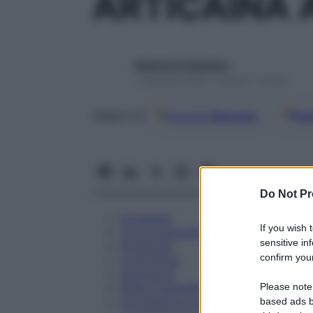
ARTICAINA 
Redazione Starbene
1 Gennaio 2025 – Lettura 7 minuti
Google
Discover
Fon
Seguici su
Do Not Pr
Eccipienti
If you wish 
Controindicazioni
sensitive in
Posologia
confirm your
Avvertenze
Interazioni
Please note
Effetti Indesiderati
Gravidanza e Allattamento
based ads b