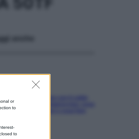
A 50TF
ggi anche
Perché la pressione con il caldo
sonal or
scende e sale all’improvviso: cosa
ection to
succede alle donne e cosa fare
subito
nterest-
closed to