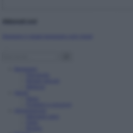
Abbonati ora!
Starbene ti regala benessere ogni mese!
Benessere
Psicologia
Rimedi naturali
Bellezza
Salute
News
Problemi e soluzioni
Alimentazione
Mangiare sano
Diete
Ricette