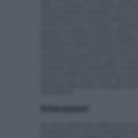
delle sue condizioni circolatorie; deve alt
reazioni allergiche antecedenti. Occorre 
somministrare mai due dosi massime di que
minimo di 24 ore. E’ necessario, comunque
possono consentire di ottenere l’effetto 
iniettata con cautela in piccole dosi dop
Specialmente quando si devono infiltrare 
trascorrere circa 2 minuti prima di proced
paziente deve essere mantenuto sotto a
somministrazione al primo segno di allar
necessario avere la disponibilità immedia
idonei al trattamento di emergenze, poiché i
anestetici locali, reazioni gravi, talora da
individuale all’anamnesi. L’anestesia local
infiammazioni.
Interazioni
Non hanno determinato effetti diversi da qu
premedicazione e per la medicazione supple
psicofarmaci o gli analettici periferici o,