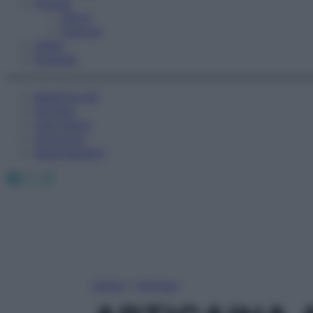
Fitness
Sport
Esercizi
Video
Podcast
Medicina AZ
Farmaci
Calcolatori
Oroscopo
Abbonamenti
Facebook
X
Instagram
Home
»
Farmaci