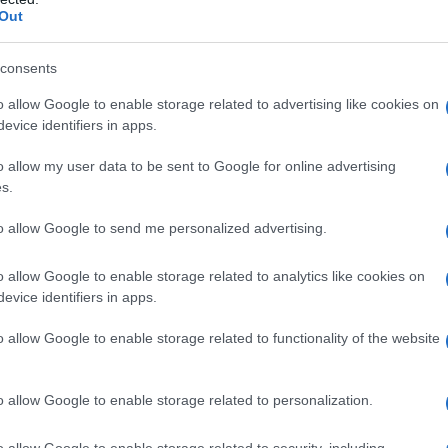
Out
per preparazioni iniettabili.
consents
o allow Google to enable storage related to advertising like cookies on
evice identifiers in apps.
ti o sostanze strettamente correlate dal punto di
ci locali che contengono adrenalina, è controindicata
o allow my user data to be sent to Google for online advertising
dicazioni classiche dell’adrenalina associata come
s.
 le cardiopatie, le gravi arteriopatie, l’ipertensione, le
, l’emicrania essenziale, le nefropatie,
to allow Google to send me personalized advertising.
 dell’angolo della camera anteriore dell’occhio, nonché
tretto circolatorio terminale. Gravidanza presunta o
o allow Google to enable storage related to analytics like cookies on
evice identifiers in apps.
o allow Google to enable storage related to functionality of the website
i denti dell’arcata superiore in stato non
o allow Google to enable storage related to personalization.
ttare nel fornice vestibolare 1,8 ml (una tubofiala) di
, può essere necessaria un’iniezione successiva di 1
o allow Google to enable storage related to security, including