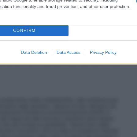
’iniezione palatina. Nei casi in cui è necessario
ato, è sufficiente iniettare nel palato circa 0,1 ml per
cation functionality and fraud prevention, and other user protection.
nti adiacenti, nella maggior parte dei casi il numero
tto. Per le estrazioni normali non complicate di
nciare all’anestesia tronculare poiché è sufficiente
8 ml) di prodotto per ogni dente. Nel caso non si
CONFIRM
 fare n’altra iniezione di 1 – 1,8 ml in sede
ffetto analgesico non fosse completo, è indicata la
. Per la preparazione di cavità e demolizione di
Data Deletion
Data Access
Privacy Policy
 e durata del trattamento, sono indicati (ad
e) da 0,5 a 1,8 ml di prodotto per ogni dente in sede
onservante sodio metabisolfito: tale sostanza può
rmente negli asmatici, reazioni di tipo allergico ed
lutamente evitata la somministrazione diretta in
 alla lingua ed alle mucose il paziente deve essere
che sia tornata la sensibilità. Tenere fuori dalla
izzare il prodotto oltre la data di scadenza indicata
 deve accertarsi dello stato di salute del paziente e