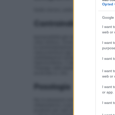
Opted 
Sodio cloruro, sodio metabisolfito, acqua 
Google 
Controindicazioni
I want t
web or d
Ipersensibilità già nota verso i componen
vista chimico. Come per tutti gli anesteti
I want t
la somministrazione endovenosa. Controin
purpose
vasocostrittore agli anestetici locali sono:
manifestazioni ischemiche di qualsiasi tipo
I want 
l’ipertiroidismo, il diabete ed il glaucoma
l’impiego nelle anestesie a livello del dis
I want t
accertata (v. 4.6.).
web or d
Posologia
I want t
or app.
Per le estrazioni normali non complicate d
I want t
infiammatorio, è per lo più sufficiente inie
prodotto per ogni dente. Eccezionalmente
I want t