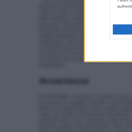
– 1,8 ml. Si può evitare così il dolore dell
praticare un’incisione od una sutura nel pal
authenti
volta. In caso di estrazioni multiple di de
delle iniezioni vestibolari può essere rido
premolari dell’arcata inferiore, si può rinu
l’anestesia plessica con una tubofiala (1,
instauri anestesia completa, si consiglia di
vestibolare. Solo se anche in tal caso l’e
consueta iniezione nel forame mandibolare
monconi per corone, a seconda dell’entità
eccezione dei molari dell’osso mandibolar
vestibolare.
Avvertenze
ATTENZIONE. Il prodotto contiene come c
provocare in soggetti sensibili e particola
attacchi asmatici gravi. Deve essere asso
vena. Per evitare morsicature alle labbra,
sensibilizzato a non masticare nulla prima 
portata e dalla vista dei bambini. Non util
sulla confezione. Prima dell’uso il medico