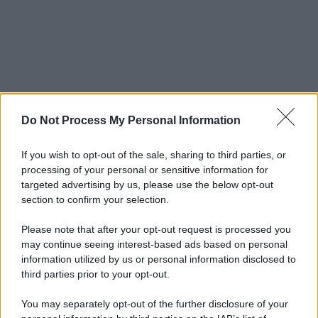
Do Not Process My Personal Information
If you wish to opt-out of the sale, sharing to third parties, or
processing of your personal or sensitive information for
targeted advertising by us, please use the below opt-out
section to confirm your selection.
Please note that after your opt-out request is processed you
may continue seeing interest-based ads based on personal
information utilized by us or personal information disclosed to
third parties prior to your opt-out.
You may separately opt-out of the further disclosure of your