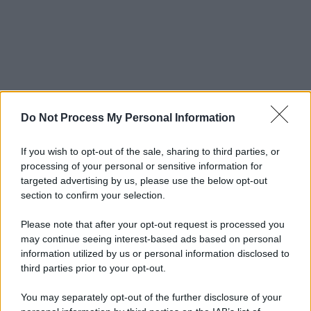
Do Not Process My Personal Information
If you wish to opt-out of the sale, sharing to third parties, or
processing of your personal or sensitive information for
targeted advertising by us, please use the below opt-out
section to confirm your selection.
Please note that after your opt-out request is processed you
may continue seeing interest-based ads based on personal
information utilized by us or personal information disclosed to
third parties prior to your opt-out.
You may separately opt-out of the further disclosure of your