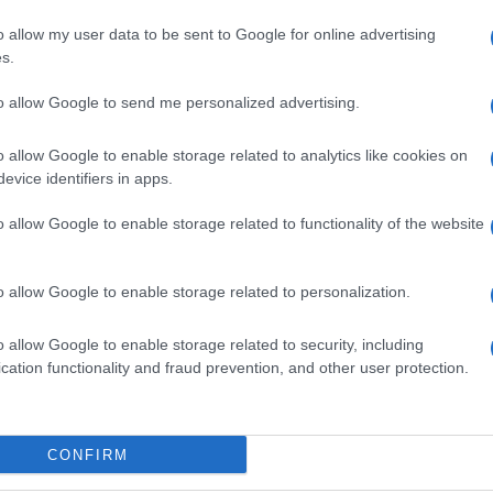
o allow my user data to be sent to Google for online advertising
s.
to allow Google to send me personalized advertising.
o allow Google to enable storage related to analytics like cookies on
evice identifiers in apps.
a orale iniziando con una dose di 2 mg, 2 o 3 volte
si di 6-10 mg al giorno sono abitualmente sufficienti
o allow Google to enable storage related to functionality of the website
l morbo di Parkinson sono talvolta necessarie dosi più
ri ai 20 mg sono in genere mal tollerate e sono utili
ssociazione con altri farmaci antiparkinsoniani sono
o allow Google to enable storage related to personalization.
ti da intensa scialorrea è utile somministrare l’Artane
spiccata secchezza della bocca l’Artane può essere
o allow Google to enable storage related to security, including
ò non provochi nausea. La secchezza della bocca può
cation functionality and fraud prevention, and other user protection.
acqua o con l’uso di caramelle o di gomma da
CONFIRM