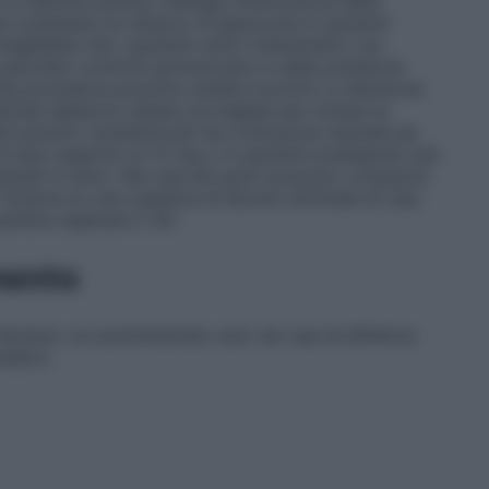
e disturbi psichici obbliga l’interruzione della
uò scatenare un attacco di glaucoma in pazienti
nsigliabile che i pazienti sotto trattamento con
a periodici controlli gonioscopici e della pressione
rofia prostatica possono andare incontro a ritenzione
stinali debbono essere sorvegliati per evitare la
bi psichici caratterizzati da confusione mentale ed
 dosi superiori ai 12 mg o in pazienti predisposti (ad
entali in atto). Nei casi più gravi possono comparire
 Tuttavia su una casistica di alcune centinaia di casi,
 sembra superare il 3%.
mento
Il farmaco va somministrato solo nei casi di effettiva
medico.