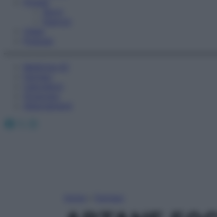
Fitness
Sport
Esercizi
Video
Podcast
Medicina AZ
Farmaci
Calcolatori
Oroscopo
Abbonamenti
Facebook
X
Instagram
Home
»
Farmaci