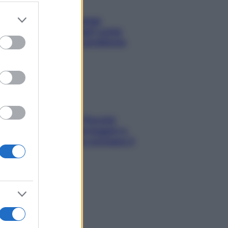
er and store
Capelli spezzati lungo
to grant or
l’attaccatura? Scopri come
ed purposes
risolvere l’annoso problema
Fame dopo cena? Perché
succede e 6 snack leggeri e
appetitosi che non rovinano il
sonno