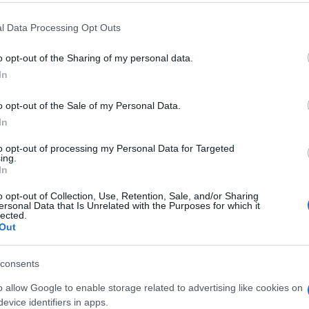
 that this website/app uses one or more Google services and may gath
l Data Processing Opt Outs
including but not limited to your visit or usage behaviour. You may click 
 to Google and its third-party tags to use your data for below specifi
RATO
o opt-out of the Sharing of my personal data.
ogle consent section.
In
Descrizione tipo ricetta:
RR – RIPETIBILE
10V IN 6MESI
o opt-out of the Sale of my Personal Data.
In
Forma farmaceutica:
COMPRESSE
to opt-out of processing my Personal Data for Targeted
ing.
In
l parkinsonismo e del morbo di Parkinson
o opt-out of Collection, Use, Retention, Sale, and/or Sharing
a percentuale di pazienti e riduce sia il tremore che la
ersonal Data that Is Unrelated with the Purposes for which it
ialorrea che si accompagna al morbo di Parkinson.
lected.
Out
consents
mais, Calcio fosfato bibasico, Magnesio stearato.
o allow Google to enable storage related to advertising like cookies on
evice identifiers in apps.