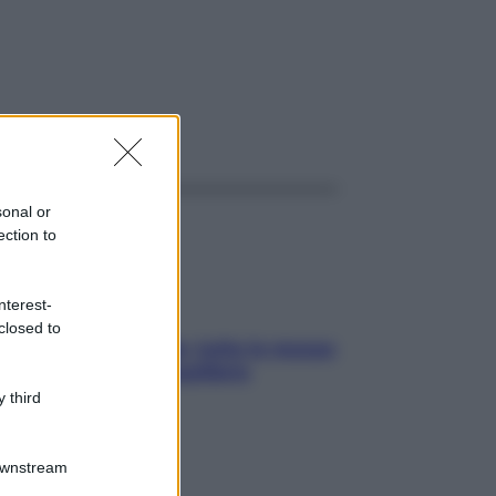
ggi anche
sonal or
ection to
nterest-
closed to
SOS pelle irritabile: tutte le mosse
per riportarla in equilibrio
 third
Downstream