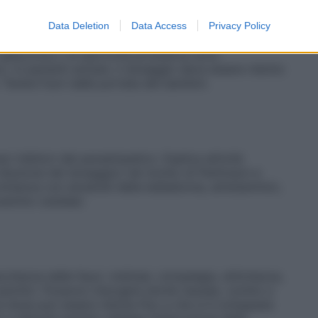
idrato devono essere sottoposti ad una valutazione
azione intraoculare ad intervalli regolari. L’impiego
Data Deletion
Data Access
Privacy Policy
ardiaci, renali e da insufficienza epatica, deve essere
 glaucoma o di ipertrofia prostatica sono
o. In pazienti anziani, il dosaggio deve essere ridotto
 Tenere fuori dalla portata dei bambini.
aci inibitori del parasimpatico. Esplica attività
riduzione del dosaggio) nel morbo di Parkinson e
tanza con alcaloidi della belladonna, antistaminici,
noamino ossidasi.
ecchezza delle fauci, midriasi, cicloplegia, stitichezza,
i psichici. Possono insorgere anche nausea, vomito e
 la dose può essere ridotta fino a che si è sviluppata