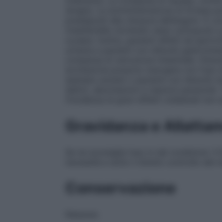
tolleranza. La comparsa di nausea, vomito 
terapia. La somministrazione di Artane p
predisposti alla chiusura dell’angolo. È co
triesifenidile cloridrato siano sottoposti 
oculare. Inoltre, pazienti affetti da ipert
urinaria e pazienti con disturbi gastrointe
comparsa di ostruzione intestinale. Distur
eccitazione possono insorgere con l’uso di
esempio anziani o pazienti con disturbi m
delirio, allucinazioni e reazioni paranoidi.
l’incidenza di gravi effetti collaterali non
Gravidanza e Allatta
Se ne sconsiglia l’uso in tali condizioni. 
necessità e sotto il diretto controllo del 
Conservazione
Nessuna.