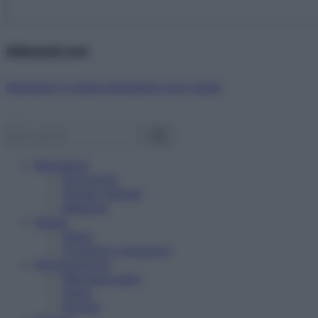
Abbonati ora!
Starbene ti regala benessere ogni mese!
Benessere
Psicologia
Rimedi naturali
Bellezza
Salute
News
Problemi e soluzioni
Alimentazione
Mangiare sano
Diete
Ricette