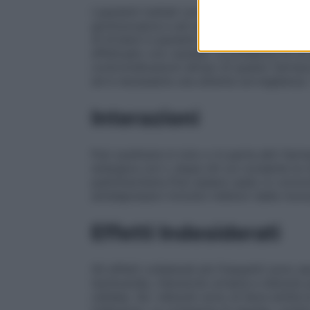
I pazienti trattati con triesifenidile clor
gonioscopica e ad un monitoraggio della fr
di Artane in pazienti affetti da disturbi c
effettuato con cautela. La presenza di un
controindicazioni all’uso di questo farmac
ed è necessaria una attenta sorveglianza.
Interazioni
Può sostituire in toto o in parte altri farm
sinergica con L-dopa (di cui consente la 
parkinsonismo.Può essere usato in concomi
antidepressivi triciclici inibitori delle mo
Effetti Indesiderati
Gli effetti collaterali più frequenti sono s
tachicardia, ritenzione urinaria e disturb
cefalea. Se i disturbi sono di lieve entità