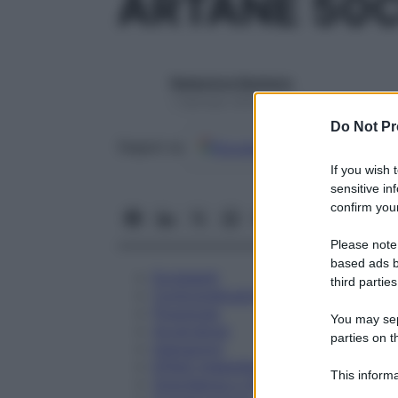
ARTANE 50
Redazione Starbene
1 Gennaio 2025 – Lettura 4 minuti
Do Not Pr
Google
Discover
Fon
Seguici su
If you wish 
sensitive in
confirm your
Please note
based ads b
Eccipienti
third parties
Controindicazioni
Posologia
You may sepa
Avvertenze
parties on t
Interazioni
Effetti Indesiderati
This informa
Gravidanza e Allattamento
Participants