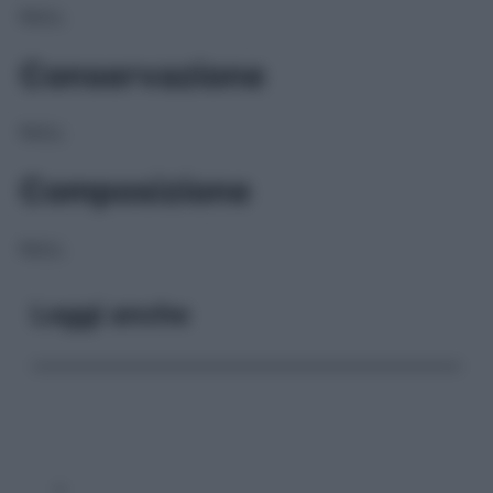
NULL
Conservazione
NULL
Composizione
NULL
Leggi anche