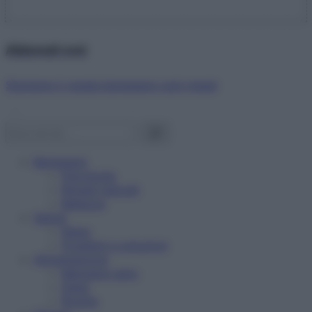
Abbonati ora!
Starbene ti regala benessere ogni mese!
Benessere
Psicologia
Rimedi naturali
Bellezza
Salute
News
Problemi e soluzioni
Alimentazione
Mangiare sano
Diete
Ricette