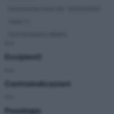
Descrizione tipo ricetta:
SOP – NON RICHIESTA
Classe 1:
C
Forma farmaceutica:
GRANULI
NULL
Eccipienti
NULL
Controindicazioni
NULL
Posologia