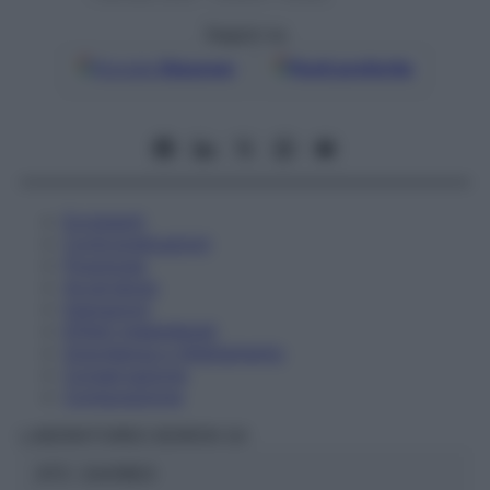
Seguici su
Google
Discover
Fonti preferite
Eccipienti
Controindicazioni
Posologia
Avvertenze
Interazioni
Effetti Indesiderati
Gravidanza e Allattamento
Conservazione
Composizione
LABORATOIRES BOIRON Srl
ATC:
2AA1B03