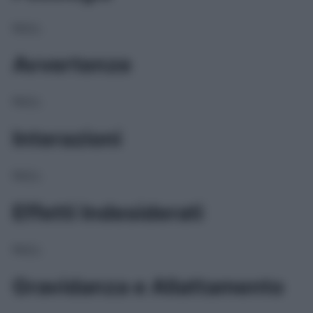
NULL
Avvertenze
NULL
Interazioni
NULL
Effetti Indesiderati
NULL
Gravidanza e Allattamento