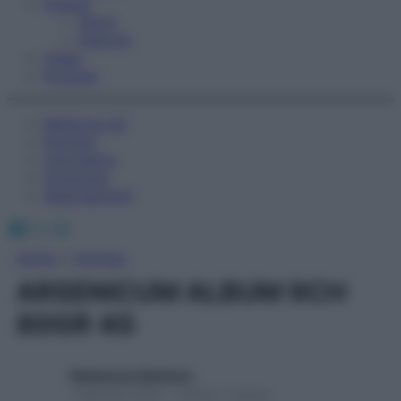
Fitness
Sport
Esercizi
Video
Podcast
Medicina AZ
Farmaci
Calcolatori
Oroscopo
Abbonamenti
Facebook
X
Instagram
Home
»
Farmaci
ARSENICUM ALBUM 9CH
80GR 4G
Redazione Starbene
1 Gennaio 2025 – Lettura 1 minuto