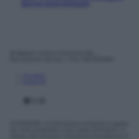
davvero senza stressarla
© Belpietro Edizioni Periodiche SRL –
Riproduzione riservata – P.Iva 13673600964
Chi siamo
Pubblicità
Facebook
X
Instagram
ATTENZIONE: Le informazioni contenute in questo
sito sono presentate a solo scopo informativo, in
nessun caso possono costituire la formulazione di