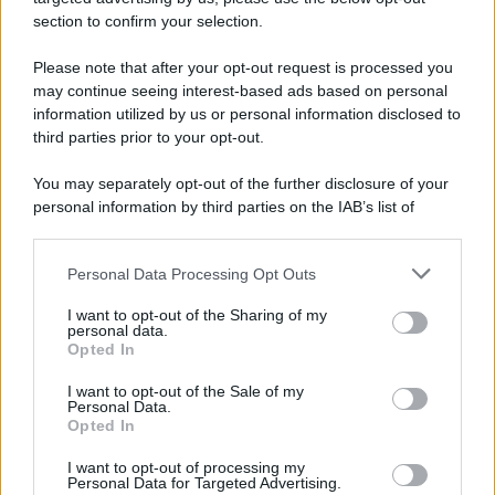
section to confirm your selection.
Please note that after your opt-out request is processed you
may continue seeing interest-based ads based on personal
information utilized by us or personal information disclosed to
third parties prior to your opt-out.
You may separately opt-out of the further disclosure of your
personal information by third parties on the IAB’s list of
downstream participants.
Personal Data Processing Opt Outs
This information may also be disclosed by us to third parties
on the IAB’s List of Downstream Participants that may further
I want to opt-out of the Sharing of my
disclose it to other third parties.
personal data.
Opted In
Please note that this website/app uses one or more Google
services and may gather and store information including but
I want to opt-out of the Sale of my
Personal Data.
not limited to your visit or usage behaviour. You may click to
Opted In
grant or deny consent to Google and its third-party tags to
use your data for below specified purposes in below Google
I want to opt-out of processing my
consent section.
Personal Data for Targeted Advertising.