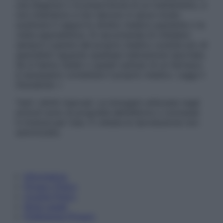
una diagnosi o la prescrizione di un trattamento, e
non intendono e non devono in alcun modo
sostituire il rapporto diretto medico-paziente o la
visita specialistica. Si raccomanda di chiedere
sempre il parere del proprio medico curante e/o di
specialisti riguardo qualsiasi indicazione riportata.
Se si hanno dubbi o quesiti sull’uso di un farmaco
è necessario contattare il proprio medico. Leggi il
Disclaimer »
Tutti i diritti riservati. Le immagini utilizzate negli
articoli sono di proprietà dell’editore o concesse
in licenza per l’uso. È vietata la riproduzione non
autorizzata.
Informativa
Privacy Policy
Cookie Policy
Note Legali
Preferenze Privacy