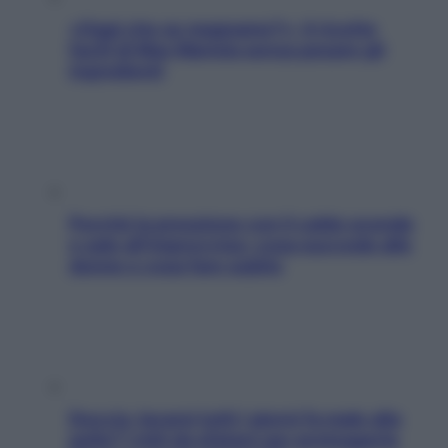
«Oggi che se magnamo?»: 4 ricette
facili di Max Mariola senza pesare gli
ingredienti
Perché la pressione con il caldo scende
e sale all’improvviso: cosa succede alle
donne e cosa fare subito
Doccia, lavarsi tutti i giorni fa male alla
pelle? I miti da sfatare per proteggerla