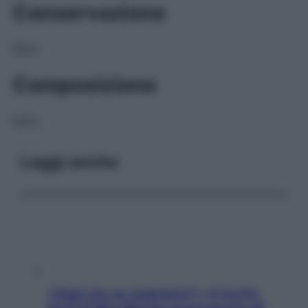
Conservazione
NULL
Composizione
NULL
Leggi anche
«Oggi che se magnamo?»: 4 ricette
facili di Max Mariola senza pesare gli