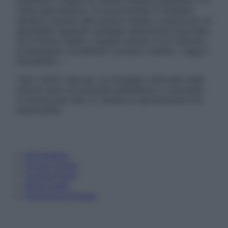
sostituire il rapporto diretto medico-paziente o la
visita specialistica. Si raccomanda di chiedere
sempre il parere del proprio medico curante e/o di
specialisti riguardo qualsiasi indicazione riportata.
Se si hanno dubbi o quesiti sull’uso di un farmaco
è necessario contattare il proprio medico. Leggi il
Disclaimer »
Tutti i diritti riservati. Le immagini utilizzate negli
articoli sono di proprietà dell’editore o concesse
in licenza per l’uso. È vietata la riproduzione non
autorizzata.
Informativa
Privacy Policy
Cookie Policy
Note Legali
Preferenze Privacy