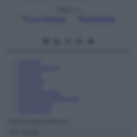
Seguici su
Google
Discover
Fonti preferite
Eccipienti
Controindicazioni
Posologia
Avvertenze
Interazioni
Effetti Indesiderati
Gravidanza e Allattamento
Conservazione
Composizione
LABORATOIRES BOIRON Srl
ATC:
2AA2D