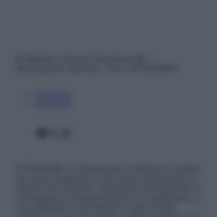
© Belpietro Edizioni Periodiche SRL –
Riproduzione riservata – P.Iva 13673600964
Chi siamo
Pubblicità
Facebook
X
Instagram
ATTENZIONE: Le informazioni contenute in questo
sito sono presentate a solo scopo informativo, in
nessun caso possono costituire la formulazione di
una diagnosi o la prescrizione di un trattamento, e
non intendono e non devono in alcun modo