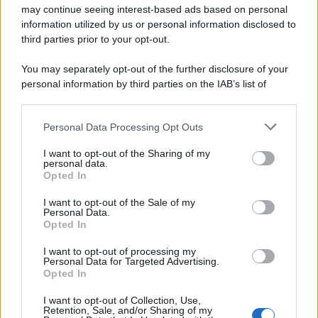
may continue seeing interest-based ads based on personal
information utilized by us or personal information disclosed to
third parties prior to your opt-out.
You may separately opt-out of the further disclosure of your
personal information by third parties on the IAB’s list of
downstream participants.
Personal Data Processing Opt Outs
This information may also be disclosed by us to third parties
on the IAB’s List of Downstream Participants that may further
I want to opt-out of the Sharing of my
disclose it to other third parties.
personal data.
Opted In
Please note that this website/app uses one or more Google
services and may gather and store information including but
I want to opt-out of the Sale of my
Personal Data.
not limited to your visit or usage behaviour. You may click to
Opted In
grant or deny consent to Google and its third-party tags to
use your data for below specified purposes in below Google
I want to opt-out of processing my
consent section.
Personal Data for Targeted Advertising.
Opted In
I want to opt-out of Collection, Use,
Retention, Sale, and/or Sharing of my