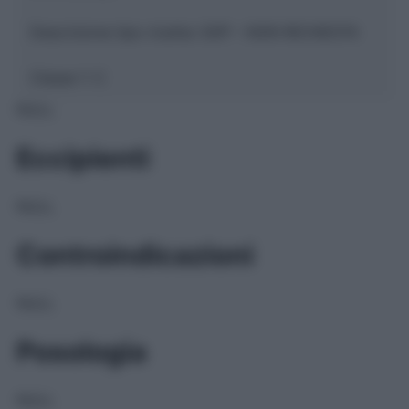
Descrizione tipo ricetta:
SOP – NON RICHIESTA
Classe 1:
C
NULL
Eccipienti
NULL
Controindicazioni
NULL
Posologia
NULL