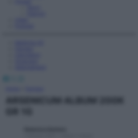
Fitness
Sport
Esercizi
Video
Podcast
Medicina AZ
Farmaci
Calcolatori
Oroscopo
Abbonamenti
Facebook
X
Instagram
Home
»
Farmaci
ARSENICUM ALBUM 200K
GR 1G
Redazione Starbene
1 Gennaio 2025 – Lettura 1 minuto