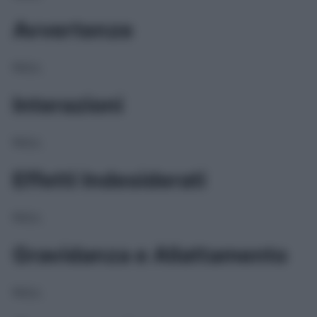
Avvertenze
NULL
Interazioni
NULL
Effetti Indesiderati
NULL
Gravidanza e Allattamento
NULL