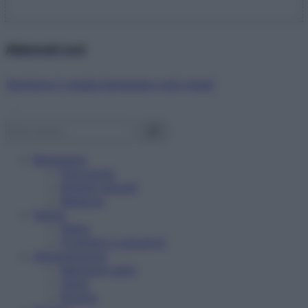
Abbonati ora!
Starbene ti regala benessere ogni mese!
Benessere
Psicologia
Rimedi naturali
Bellezza
Salute
News
Problemi e soluzioni
Alimentazione
Mangiare sano
Diete
Ricette