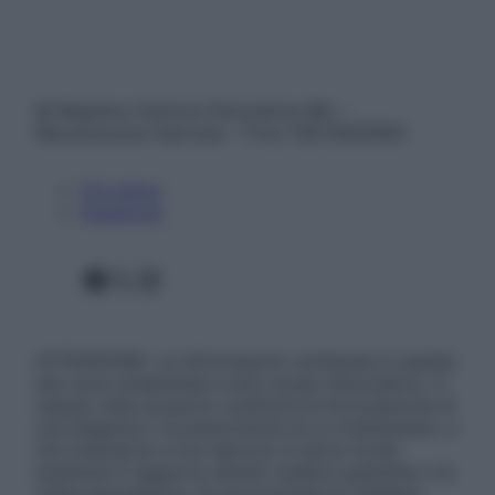
© Belpietro Edizioni Periodiche SRL –
Riproduzione riservata – P.Iva 13673600964
Chi siamo
Pubblicità
Facebook
X
Instagram
ATTENZIONE: Le informazioni contenute in questo
sito sono presentate a solo scopo informativo, in
nessun caso possono costituire la formulazione di
una diagnosi o la prescrizione di un trattamento, e
non intendono e non devono in alcun modo
sostituire il rapporto diretto medico-paziente o la
visita specialistica. Si raccomanda di chiedere