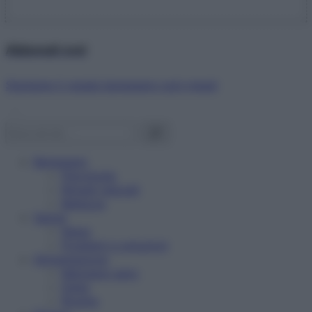
Abbonati ora!
Starbene ti regala benessere ogni mese!
Benessere
Psicologia
Rimedi naturali
Bellezza
Salute
News
Problemi e soluzioni
Alimentazione
Mangiare sano
Diete
Ricette