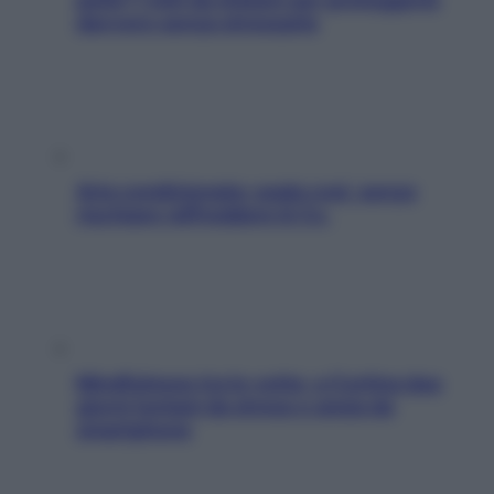
davvero senza stressarla
Aria condizionata: usala così, senza
rischiare raffreddore & Co.
Mindfulness tra le vette: a Cortina due
giorni lontani da stress e ansia da
smartphone