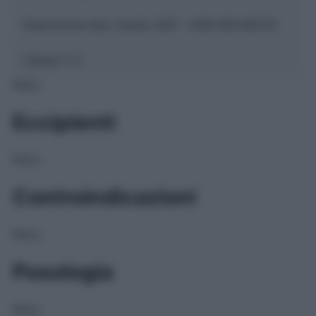
Descrizione tipo ricetta:
SOP – NON RICHIESTA
Classe 1:
C
NULL
Eccipienti
NULL
Controindicazioni
NULL
Posologia
NULL