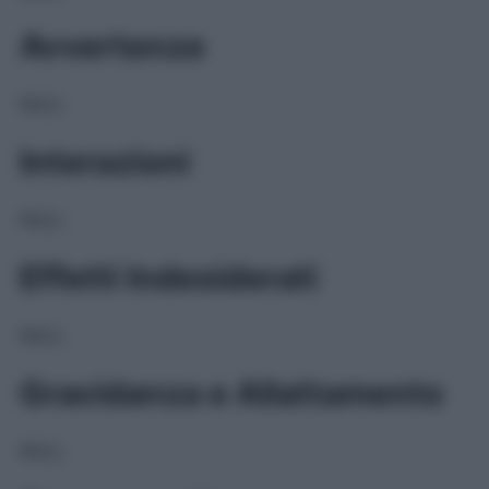
Avvertenze
NULL
Interazioni
NULL
Effetti Indesiderati
NULL
Gravidanza e Allattamento
NULL