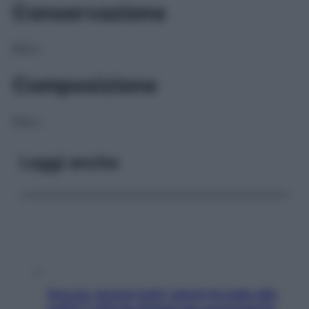
Conservazione
NULL
Composizione
NULL
Leggi anche
Doccia, lavarsi tutti i giorni fa male alla
pelle? I miti da sfatare per proteggerla