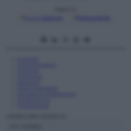
Seguici su
Google
Discover
Fonti preferite
Eccipienti
Controindicazioni
Posologia
Avvertenze
Interazioni
Effetti Indesiderati
Gravidanza e Allattamento
Conservazione
Composizione
LABORATOIRES BOIRON Srl
ATC:
2AA1B04