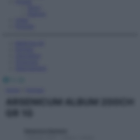
Fitness
Sport
Esercizi
Video
Podcast
Medicina AZ
Farmaci
Calcolatori
Oroscopo
Abbonamenti
Facebook
X
Instagram
Home
»
Farmaci
ARSENICUM ALBUM 200CH
GR 1G
Redazione Starbene
1 Gennaio 2025 – Lettura 1 minuto