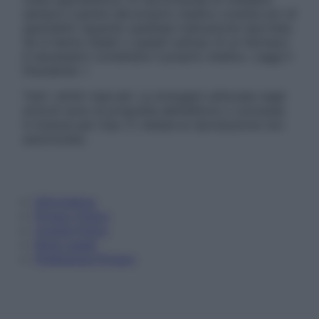
sempre il parere del proprio medico curante e/o di
specialisti riguardo qualsiasi indicazione riportata.
Se si hanno dubbi o quesiti sull’uso di un farmaco
è necessario contattare il proprio medico. Leggi il
Disclaimer »
Tutti i diritti riservati. Le immagini utilizzate negli
articoli sono di proprietà dell’editore o concesse
in licenza per l’uso. È vietata la riproduzione non
autorizzata.
Informativa
Privacy Policy
Cookie Policy
Note Legali
Preferenze Privacy