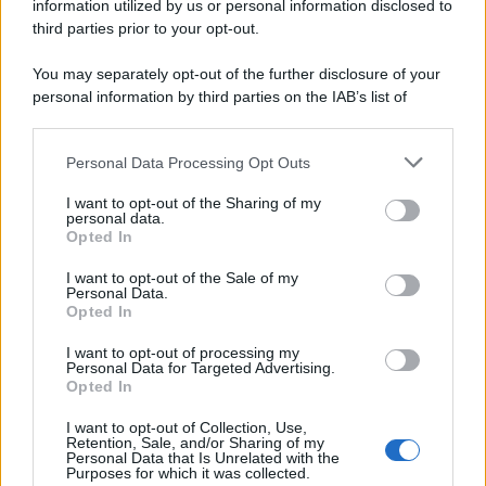
information utilized by us or personal information disclosed to
third parties prior to your opt-out.
You may separately opt-out of the further disclosure of your
personal information by third parties on the IAB’s list of
downstream participants.
Personal Data Processing Opt Outs
This information may also be disclosed by us to third parties
on the IAB’s List of Downstream Participants that may further
I want to opt-out of the Sharing of my
disclose it to other third parties.
personal data.
Opted In
Please note that this website/app uses one or more Google
services and may gather and store information including but
I want to opt-out of the Sale of my
Personal Data.
not limited to your visit or usage behaviour. You may click to
Opted In
grant or deny consent to Google and its third-party tags to
use your data for below specified purposes in below Google
I want to opt-out of processing my
consent section.
Personal Data for Targeted Advertising.
Opted In
I want to opt-out of Collection, Use,
Retention, Sale, and/or Sharing of my
Personal Data that Is Unrelated with the
Purposes for which it was collected.