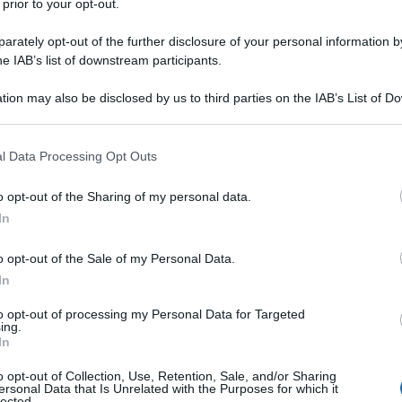
 prior to your opt-out.
rately opt-out of the further disclosure of your personal information by
he IAB’s list of downstream participants.
IO DIIDRATO
tion may also be disclosed by us to third parties on the IAB’s List of 
Descrizione tipo ricetta:
RR – RIPETIBILE
 that may further disclose it to other third parties.
10V IN 6MESI
 that this website/app uses one or more Google services and may gath
l Data Processing Opt Outs
Forma farmaceutica:
CAPSULE
including but not limited to your visit or usage behaviour. You may click 
GASTRORESISTENTI
 to Google and its third-party tags to use your data for below specifi
o opt-out of the Sharing of my personal data.
ogle consent section.
r:
Malattia da reflusso gastroesofageo (GERD)
–
In
flusso – gestione a lungo termine dei pazienti con
 recidive – trattamento sintomatico della malattia da
o opt-out of the Sale of my Personal Data.
iazione con regimi terapeutici antibatterici
In
bacter pylori
e
– remissione dell’
Helicobacter pylori
one della recidiva di ulcere peptiche in pazienti con
to opt-out of processing my Personal Data for Targeted
zienti che richiedono terapia continuata con FANS
ing.
te a terapia con FANS. Prevenzione di ulcere
In
con FANS, in pazienti a rischio.
Trattamento
peptiche, dopo prevenzione indotta dalla
o opt-out of Collection, Use, Retention, Sale, and/or Sharing
ersonal Data that Is Unrelated with the Purposes for which it
 della sindrome di Zollinger-Ellison
. ARILIAR capsule
lected.