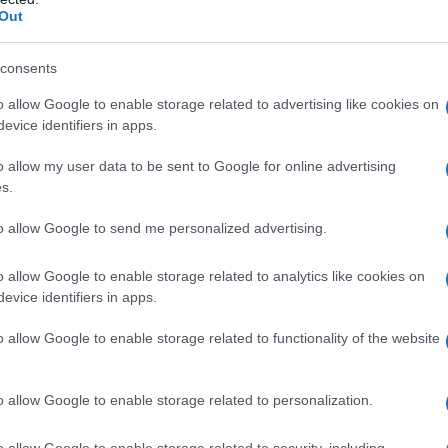
 età per:
Malattia da reflusso gastroesofageo
Out
siva da reflusso – gestione a lungo termine dei
enzione delle recidive – trattamento sintomatico della
consents
ERD)
In combinazione con antibiotici nel trattamento
acter pylori
o allow Google to enable storage related to advertising like cookies on
evice identifiers in apps.
o allow my user data to be sent to Google for online advertising
s.
ero (saccarosio e amido di mais), ipromellosa,
e dimeticone, propil-p-idrossibenzoato (E216),
to allow Google to send me personalized advertising.
ico, sodio benzoato, polietilenglicole sorbitano
 propilenglicole, polisorbato 80, mannitolo,
o allow Google to enable storage related to analytics like cookies on
o acido metacrilico-etilacrilato (1:1) dispersione al
rilico e etilacrilato, sodio laurilsolfato e
evice identifiers in apps.
rogolgliceridi
Involucro della capsula
: ferro ossido
giallo (E172) titanio diossido (E171)
o allow Google to enable storage related to functionality of the website
o allow Google to enable storage related to personalization.
imidazoli sostituiti o ad uno qualsiasi degli eccipienti
o allow Google to enable storage related to security, including