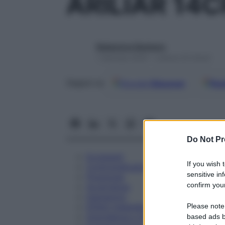
ARILIAR 14
Redazione Starbene
1 Gennaio 2025 – Lettura 22 minuti
Google
Discover
Fon
Seguici su
Do Not Pr
Eccipienti
If you wish 
Controindicazioni
sensitive in
Posologia
confirm your
Avvertenze
Interazioni
Please note
Effetti Indesiderati
Gravidanza e Allattamento
based ads b