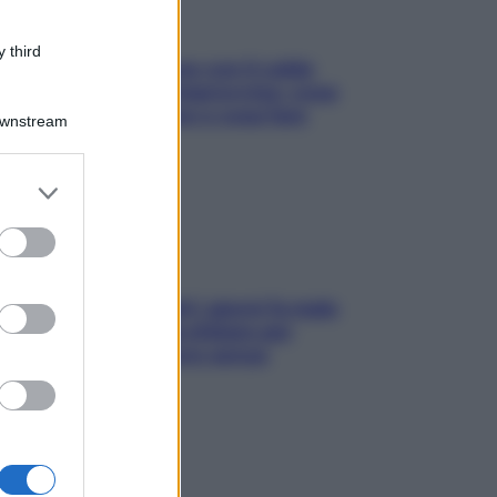
 third
Perché la pressione con il caldo
scende e sale all’improvviso: cosa
succede alle donne e cosa fare
Downstream
subito
er and store
to grant or
ed purposes
Doccia, lavarsi tutti i giorni fa male
alla pelle? I miti da sfatare per
proteggerla davvero senza
stressarla