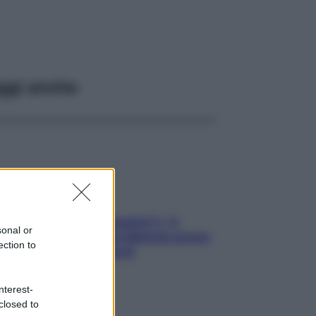
ggi anche
«Oggi che se magnamo?»: 4
sonal or
ricette facili di Max Mariola senza
ection to
pesare gli ingredienti
nterest-
closed to