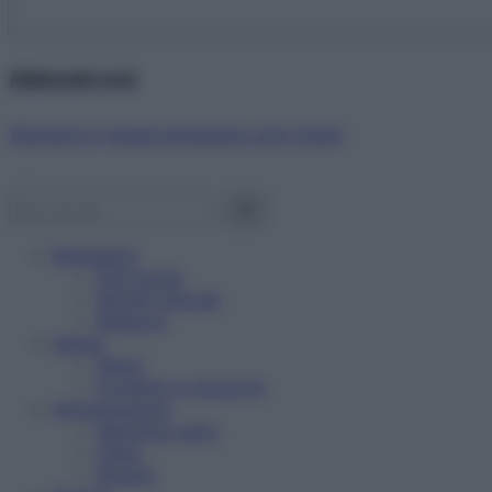
Abbonati ora!
Starbene ti regala benessere ogni mese!
Benessere
Psicologia
Rimedi naturali
Bellezza
Salute
News
Problemi e soluzioni
Alimentazione
Mangiare sano
Diete
Ricette