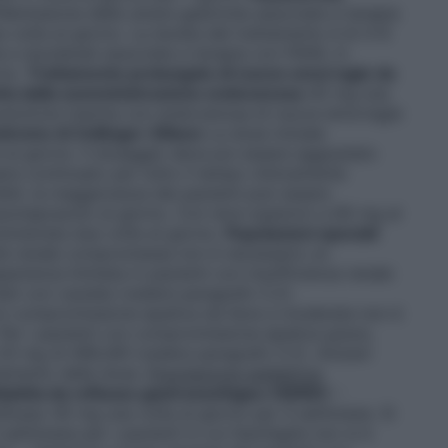
Remissione delle ulcere gastriche associate a terapia
 volta al giorno. La durata del trattamento è di 4-8
e e duodenali associate a terapia con FANS, in
rno.
Trattamento prolungato di nuove emorragie da
tta dalla somministrazione endovenosa
40 mg una
evenzione indotta con endovenosa di nuove emorragie
drome di Zollinger-Ellison
La dose iniziale
l giorno. Il dosaggio deve poi essere aggiustato
ere continuato per tutto il tempo clinicamente
nibili, la maggioranza dei pazienti può essere
esomeprazolo al giorno. Con dosi superiori a 80 mg al
inistrata due volte al giorno.
Popolazioni speciali
ità renale compromessa non è necessario un
erienza limitata in pazienti con insufficienza renale
tati con cautela (vedere paragrafo 5.2).
on compromissione epatica da lieve a moderata non è
Per i pazienti con compromissione epatica grave,
20 mg di ARILIAR (vedere paragrafo 5.2).
Anziani
tamento della dose.
Popolazione pediatrica
lattia da reflusso gastroesofageo (GERD)
–
eflusso 40 mg una volta al giorno per 4 settimane. Si
ettimane per i pazienti in cui l’esofagite non si è