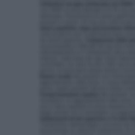
richiedono terapia continuata con FANS
con FANS: la dose abituale è di 20 mg una
settimane. Prevenzione di ulcere gastrich
pazienti a rischio: 20 mg una volta al gio
ulcere peptiche, dopo prevenzione indo
volta al giorno per 4 settimane dopo pr
da ulcere peptiche.
Trattamento della sin
raccomandata è ARILIAR 40 mg due volte a
individualmente e il trattamento deve ess
indicato. Sulla base dei dati clinici dispo
controllato con dosi tra 80 e 160 mg di 
giorno, la dose deve essere divisa e somm
Danno renale
Nei pazienti con funzional
aggiustamento della dose. A causa dell’esp
grave, questi pazienti devono essere trat
Compromissione epatica
Nei pazienti c
necessario un aggiustamento della dose. 
non si deve superare la dose massima di 
Negli anziani non è necessario un aggius
Adolescenti di età superiore a 12 anni
Ma
Trattamento dell’esofagite corrosiva da r
raccomanda un ulteriore trattamento di 4 s