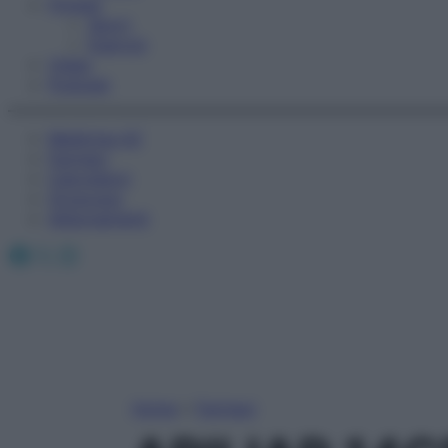
Fitness
Sport
Esercizi
Video
Podcast
Medicina AZ
Farmaci
Calcolatori
Oroscopo
Abbonamenti
Facebook
X
Instagram
Home
»
Farmaci