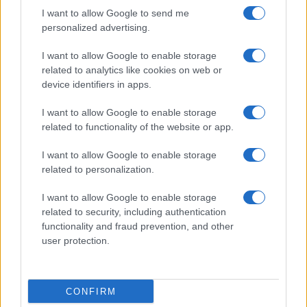
I want to allow Google to send me
personalized advertising.
I want to allow Google to enable storage
related to analytics like cookies on web or
device identifiers in apps.
I want to allow Google to enable storage
related to functionality of the website or app.
I want to allow Google to enable storage
related to personalization.
I want to allow Google to enable storage
related to security, including authentication
functionality and fraud prevention, and other
user protection.
CONFIRM