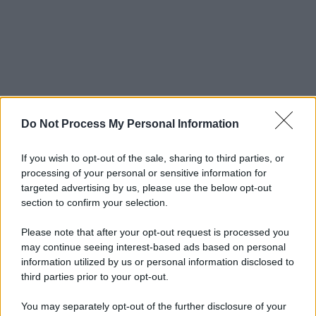
Do Not Process My Personal Information
If you wish to opt-out of the sale, sharing to third parties, or
processing of your personal or sensitive information for
targeted advertising by us, please use the below opt-out
section to confirm your selection.
Please note that after your opt-out request is processed you
may continue seeing interest-based ads based on personal
information utilized by us or personal information disclosed to
third parties prior to your opt-out.
You may separately opt-out of the further disclosure of your