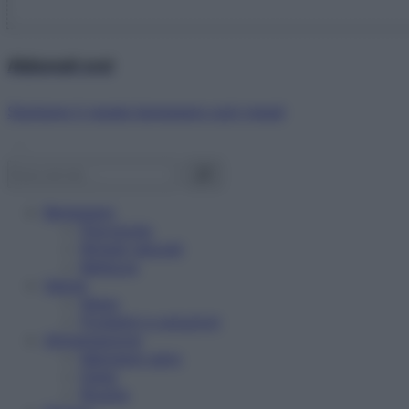
Abbonati ora!
Starbene ti regala benessere ogni mese!
Benessere
Psicologia
Rimedi naturali
Bellezza
Salute
News
Problemi e soluzioni
Alimentazione
Mangiare sano
Diete
Ricette