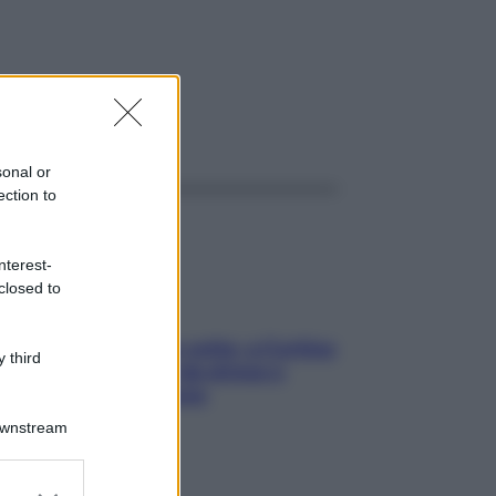
ggi anche
sonal or
ection to
nterest-
closed to
Mindfulness tra le vette: a Cortina
 third
due giorni lontani da stress e
ansia da smartphone
Downstream
er and store