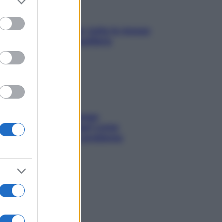
to grant or
ed purposes
SOS pelle irritabile: tutte le mosse
per riportarla in equilibrio
Capelli spezzati lungo
l’attaccatura? Scopri come
risolvere l’annoso problema