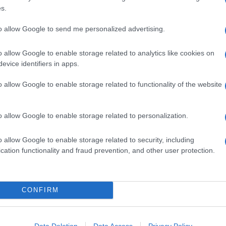
s.
senta il veicolo per diversi farmaci, pertanto per le
to allow Google to send me personalized advertising.
 4.3 del Riassunto delle Caratteristiche del Prodotto
istrare.
o allow Google to enable storage related to analytics like cookies on
evice identifiers in apps.
o allow Google to enable storage related to functionality of the website
pensioni estemporanee di medicamenti iniettabili o di
lume da impiegare in base alle esigenze di diluizione
o allow Google to enable storage related to personalization.
o allow Google to enable storage related to security, including
cation functionality and fraud prevention, and other user protection.
ore. La soluzione deve essere limpida, incolore e
esiduo non può essere utilizzato. La somministrazione
CONFIRM
 stato congestizio e riduzione di concentrazione
tinua senza aggiunta di potassio può causare
Data Deletion
Data Access
Privacy Policy