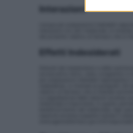
Interazioni
L’acqua per preparazioni iniettabili rappre
interazioni con altri medicinali, si rimand
del prodotto relativo al farmaco che si i
Effetti Indesiderati
Disturbi del metabolismo e della nutrizio
sovraccarico idrico, stato congestizio e ri
per preparazioni iniettabili rappresenta il 
indesiderati, si rimanda al paragrafo 4.8 
relativo al farmaco che si intende sommin
La segnalazione delle reazioni avverse so
medicinale è importante, in quanto perm
beneficio/rischio del medicinale. Agli oper
reazione avversa sospetta tramite il siste
www.agenziafarmaco.gov.it/it/responsabil