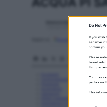
ACQUA PI S
Redazione Starbene
Do Not Pr
1 Gennaio 2025 – Lettura 3 minuti
If you wish 
Google
Discover
Fon
Seguici su
sensitive in
confirm your
Please note
based ads b
third parties
Eccipienti
You may sepa
Controindicazioni
parties on t
Posologia
Avvertenze
This informa
Interazioni
Participants
Effetti Indesiderati
Gravidanza e Allattamento
Please note