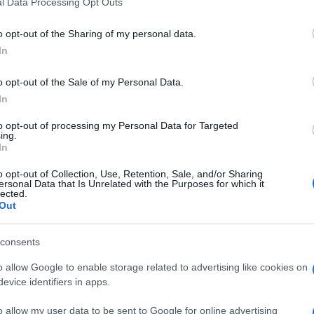
l Data Processing Opt Outs
including but not limited to your visit or usage behaviour. You may click 
 to Google and its third-party tags to use your data for below specifi
o opt-out of the Sharing of my personal data.
ogle consent section.
In
I INIETTABILI
Descrizione tipo ricetta:
SOP – NON
o opt-out of the Sale of my Personal Data.
RICHIESTA
In
to opt-out of processing my Personal Data for Targeted
Forma farmaceutica:
SOLVENTE USO
ing.
PARENTERALE
In
o opt-out of Collection, Use, Retention, Sale, and/or Sharing
ersonal Data that Is Unrelated with the Purposes for which it
lected.
Out
consents
o allow Google to enable storage related to advertising like cookies on
ve contenere agenti antimicrobici o altri additivi.
evice identifiers in apps.
o allow my user data to be sent to Google for online advertising