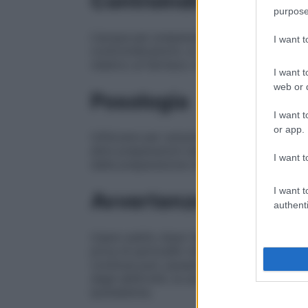
Controindicazioni
purpose
L’acqua per preparazioni iniettabili rappre
I want 
controindicazioni, si rimanda al paragrafo
relativo al farmaco che si intende sommin
I want t
web or d
Posologia
I want t
or app.
Utilizzare per soluzioni, diluizioni o sos
altre preparazioni sterili. Scegliere il vo
I want t
della preparazione iniettabile.
I want t
Avvertenze
authenti
Usare subito dopo l’apertura del contenit
priva di particelle visibili. L’eventuale r
continua può causare sovraccarico idrico,
degli elettroliti; la somministrazione con
ipokaliemia.