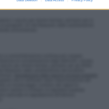
senta il veicolo per diversi farmaci, pertanto per le
a al paragrafo 4.5 del Riassunto delle caratteristiche
ntende somministrare.
ne
La somministrazione continua può causare
duzione di concentrazione degli elettroliti. L’acqua
veicolo per diversi farmaci, pertanto per gli effetti
del Riassunto delle caratteristiche del prodotto
istrare.
Segnalazione delle reazioni avverse sospette
spette che si verificano dopo l’autorizzazione del
ette un monitoraggio continuo del rapporto
atori sanitari è richiesto di segnalare qualsiasi
ma nazionale di segnalazione all’indirizzo
i.