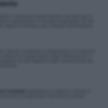
mento
senta il veicolo per diversi farmaci, pertanto per le
anza e allattamento, si rimanda al paragrafo 4.6 del
to relativo al farmaco che si intende somministrare.
one. Sacche: conservare a temperatura non superiore
condizioni di conservazione dopo diluizione con il
aragrafo 6.4 del Riassunto delle caratteristiche del
inistrare.
ni iniettabili.
Esaminata in condizioni ottimali di
da particelle in sospensione. Non deve contenere