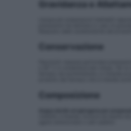
Gravidanza e Allatta
L’acqua per preparazioni iniettabili rappre
precauzioni da adottare in caso di gravid
Riassunto delle caratteristiche del prodot
Conservazione
Flaconcini: nessuna particolare precauzi
a 30° C in contenitore ben chiuso. Per le 
farmaco da somministrare, si rimanda al p
prodotto del farmaco che si intende somm
Composizione
Acqua sterile ed apirogena per preparazio
visibilità, è limpida, incolore ed esente 
agenti antimicrobici o altri additivi.