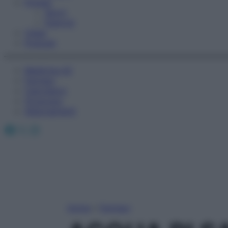
Fitness
Sport
Esercizi
Video
Podcast
Medicina AZ
Farmaci
Calcolatori
Oroscopo
Abbonamenti
Facebook
X
Instagram
Home
»
Farmaci