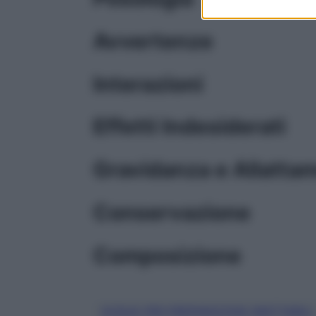
Avvertenze
Interazioni
Effetti Indesiderati
Gravidanza e Allatta
Conservazione
Composizione
ACQUA PER PREPARAZIONI INIETTABILI