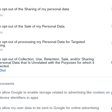
KI 20FL 500ML
including but not limited to your visit or usage behaviour. You may click 
 to Google and its third-party tags to use your data for below specifi
o opt-out of the Sharing of my personal data.
ogle consent section.
In
o opt-out of the Sale of my Personal Data.
Le
In
ti preferite
to opt-out of processing my Personal Data for Targeted
ing.
In
o opt-out of Collection, Use, Retention, Sale, and/or Sharing
ersonal Data that Is Unrelated with the Purposes for which it
lected.
Out
consents
o allow Google to enable storage related to advertising like cookies on
evice identifiers in apps.
o allow my user data to be sent to Google for online advertising