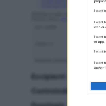
Conservazione
purpose
Composizione
I want 
FRESENIUS KABI ITALIA Srl
Principio attivo:
ACQUA PER PREPARAZION
I want t
ATC:
V07AB
web or d
I want t
or app.
Classe 1:
C
I want t
Presenza Lattosio:
No
I want t
authenti
Eccipienti
Controindicazioni
Posologia