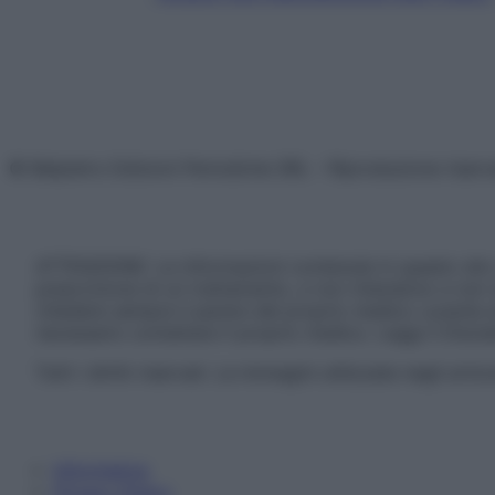
© Belpietro Edizioni Periodiche SRL – Riproduzione riser
ATTENZIONE: Le informazioni contenute in questo sito 
prescrizione di un trattamento, e non intendono e non 
chiedere sempre il parere del proprio medico curante e/o
necessario contattare il proprio medico. Leggi il Discl
Tutti i diritti riservati. Le immagini utilizzate negli ar
Informativa
Privacy Policy