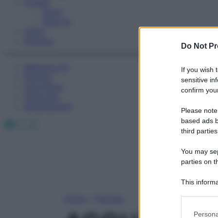
Fitness
Sport
Esercizi
Video
Podcast
Do Not Pr
Medicina AZ
If you wish 
Farmaci
sensitive in
Calcolatori
confirm your
Oroscopo
Abbonamenti
Please note
Facebook
X
Instagram
based ads b
third parties
You may sepa
parties on t
This informa
Participants
Home
»
Farmaci
Please note
Persona