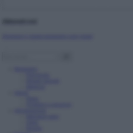
Abbonati ora!
Starbene ti regala benessere ogni mese!
Benessere
Psicologia
Rimedi naturali
Bellezza
Salute
News
Problemi e soluzioni
Alimentazione
Mangiare sano
Diete
Ricette