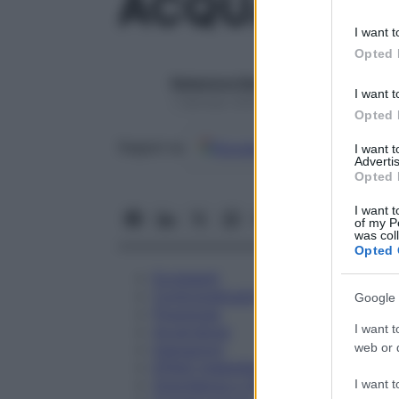
ACQUA PI F
information 
deny consent
I want t
in below Go
Opted 
Redazione Starbene
I want t
1 Gennaio 2025 – Lettura 1 minuto
Opted 
Google
Discover
Fon
Seguici su
I want 
Advertis
Opted 
I want t
of my P
was col
Opted 
Eccipienti
Controindicazioni
Google 
Posologia
I want t
Avvertenze
web or d
Interazioni
Effetti Indesiderati
Gravidanza e Allattamento
I want t