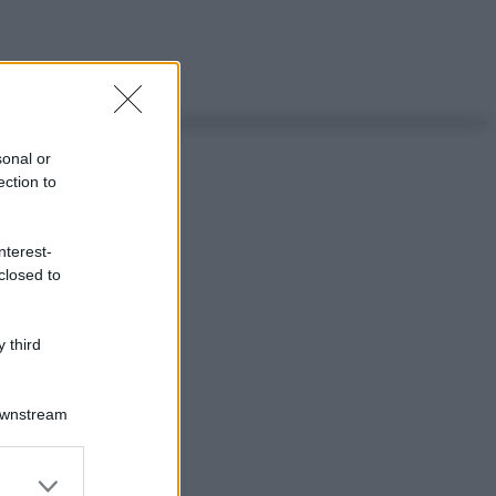
sonal or
ection to
nterest-
closed to
 third
Downstream
er and store