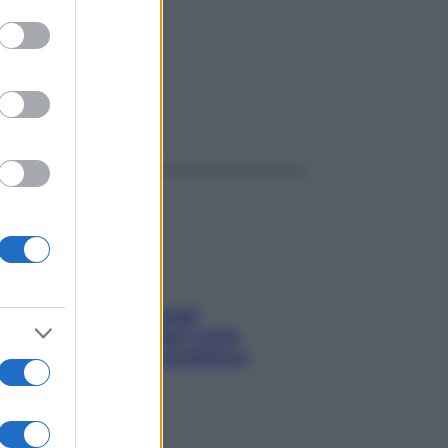
to grant or
ed purposes
ggi anche
Capelli spezzati lungo
l’attaccatura? Scopri come
risolvere l’annoso problema