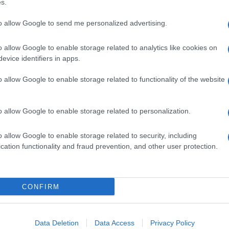
s.
to allow Google to send me personalized advertising.
I INIETTABILI
o allow Google to enable storage related to analytics like cookies on
Descrizione tipo ricetta:
SOP – NON
evice identifiers in apps.
RICHIESTA
o allow Google to enable storage related to functionality of the website
Forma farmaceutica:
SOLVENTE USO
PARENTERALE
o allow Google to enable storage related to personalization.
o allow Google to enable storage related to security, including
cation functionality and fraud prevention, and other user protection.
CONFIRM
Data Deletion
Data Access
Privacy Policy