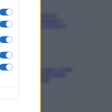
Fame dopo cena? Perché
succede e 6 snack leggeri e
appetitosi che non rovinano il
sonno
Non solo Maldive: scopri i coralli
che si nascondono nel nostro
Mediterraneo (e come
proteggerli)