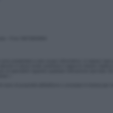
vata – P.Iva 13673600964
sono presentate a solo scopo informativo, in nessun caso p
devono in alcun modo sostituire il rapporto diretto medico-p
 di specialisti riguardo qualsiasi indicazione riportata. Se
aimer »
ticoli sono di proprietà dell’editore o concesse in licenza per 