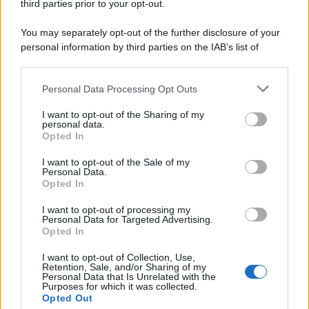
third parties prior to your opt-out.
You may separately opt-out of the further disclosure of your
personal information by third parties on the IAB’s list of
downstream participants.
Personal Data Processing Opt Outs
This information may also be disclosed by us to third parties
on the IAB’s List of Downstream Participants that may further
I want to opt-out of the Sharing of my
disclose it to other third parties.
personal data.
Opted In
Please note that this website/app uses one or more Google
services and may gather and store information including but
I want to opt-out of the Sale of my
Personal Data.
not limited to your visit or usage behaviour. You may click to
Opted In
grant or deny consent to Google and its third-party tags to
use your data for below specified purposes in below Google
I want to opt-out of processing my
consent section.
Personal Data for Targeted Advertising.
Opted In
I want to opt-out of Collection, Use,
Retention, Sale, and/or Sharing of my
Personal Data that Is Unrelated with the
Purposes for which it was collected.
Opted Out