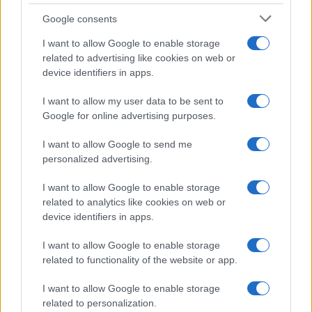
Google consents
I want to allow Google to enable storage
related to advertising like cookies on web or
device identifiers in apps.
I want to allow my user data to be sent to
Google for online advertising purposes.
I want to allow Google to send me
personalized advertising.
I want to allow Google to enable storage
related to analytics like cookies on web or
device identifiers in apps.
I want to allow Google to enable storage
related to functionality of the website or app.
I want to allow Google to enable storage
related to personalization.