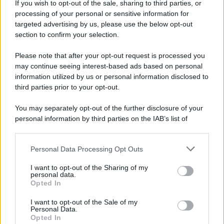
If you wish to opt-out of the sale, sharing to third parties, or
processing of your personal or sensitive information for
targeted advertising by us, please use the below opt-out
section to confirm your selection.
Please note that after your opt-out request is processed you
may continue seeing interest-based ads based on personal
information utilized by us or personal information disclosed to
third parties prior to your opt-out.
You may separately opt-out of the further disclosure of your
personal information by third parties on the IAB’s list of
downstream participants.
Personal Data Processing Opt Outs
This information may also be disclosed by us to third parties
on the IAB’s List of Downstream Participants that may further
I want to opt-out of the Sharing of my
disclose it to other third parties.
personal data.
Opted In
Please note that this website/app uses one or more Google
services and may gather and store information including but
I want to opt-out of the Sale of my
Personal Data.
not limited to your visit or usage behaviour. You may click to
Opted In
grant or deny consent to Google and its third-party tags to