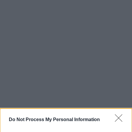
Do Not Process My Personal Information