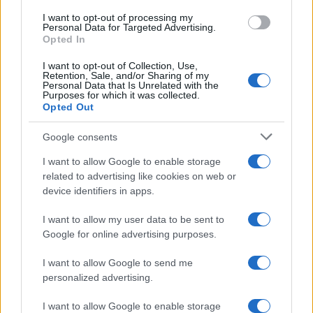
use your data for below specified purposes in below Google
I want to opt-out of processing my
consent section.
Personal Data for Targeted Advertising.
Opted In
I want to opt-out of Collection, Use,
Retention, Sale, and/or Sharing of my
Personal Data that Is Unrelated with the
Purposes for which it was collected.
Opted Out
Google consents
I want to allow Google to enable storage
related to advertising like cookies on web or
device identifiers in apps.
I want to allow my user data to be sent to
Google for online advertising purposes.
I want to allow Google to send me
personalized advertising.
I want to allow Google to enable storage